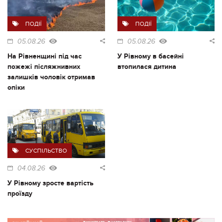
ПОДІЇ
ПОДІЇ
05.08.26
05.08.26
На Рівненщині під час
У Рівному в басейні
пожежі післяжнивних
втопилася дитина
залишків чоловік отримав
опіки
СУСПІЛЬСТВО
04.08.26
У Рівному зросте вартість
проїзду