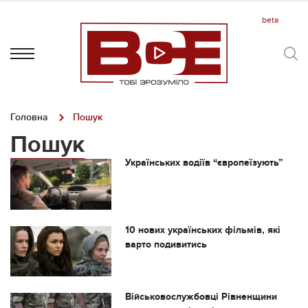
Головна
Пошук
Пошук
Українських водіїв “європеїзують”
10 нових українських фільмів, які
варто подивитись
Військовослужбовці Рівненщини