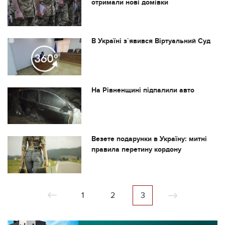
отримали нові домівки
В Україні з`явився Віртуальний Суд
На Рівненщині підпалили авто
Везете подарунки в Україну: митні
правила перетину кордону
1
2
3