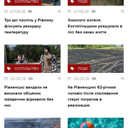
СУСПІЛЬСТВО
ПОДІЇ
07.08.26
07.08.26
Три дні поспіль у Рівному
Зниклого жителя
фіксують рекордну
Костопільщини розшукали в
температуру
лісі без ознак життя
СУСПІЛЬСТВО
ПОДІЇ
06.08.26
06.08.26
Рівненські вандали не
На Рівненщині 62-річний
виконали обіцянки:
чоловік після спалювання
майданчик відновили без
стерні потрапив в
них
реанімацію