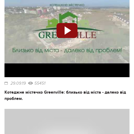
29.09.19
55451
Котеджне містечко Greenville: близько від міста - далеко від
проблем.