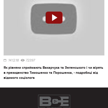
14.12.18
72397
Як рівняни сприймають Вакарчука та Зеленського і чи вірять
в президенство Тимошенко та Порошенка, - подробиці від
відомого соціолога