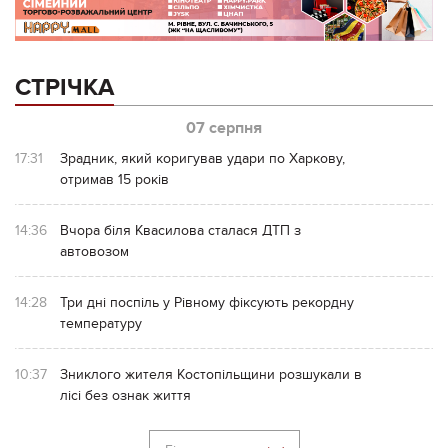
СТРІЧКА
07 серпня
17:31
Зрадник, який коригував удари по Харкову,
отримав 15 років
14:36
Вчора біля Квасилова сталася ДТП з
автовозом
14:28
Три дні поспіль у Рівному фіксують рекордну
температуру
10:37
Зниклого жителя Костопільщини розшукали в
лісі без ознак життя