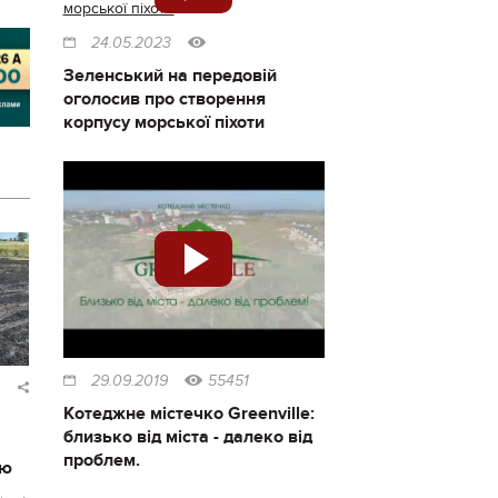
24.05.2023
Зеленський на передовій
оголосив про створення
корпусу морської піхоти
29.09.2019
55451
Котеджне містечко Greenville:
близько від міста - далеко від
проблем.
ію