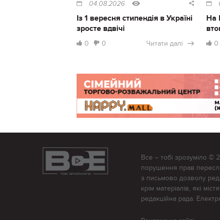
04.08.2026
Із 1 вересня стипендія в Україні
На 
зросте вдвічі
вто
0
0
Читати далі
0
Все – тобі зрозуміло © 
порушення прав переслід
з письмово дозволу редак
крім матеріалів, які міс
редакційна рада. Елект