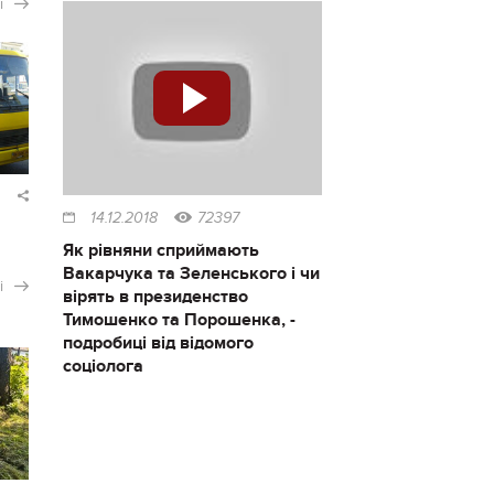
і
14.12.2018
72397
Як рівняни сприймають
Вакарчука та Зеленського і чи
і
вірять в президенство
Тимошенко та Порошенка, -
подробиці від відомого
соціолога