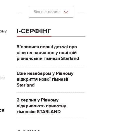
Більше новин
І-СЕРФІНГ
ному
Зʼявилися перші деталі про
ціни на навчання у новітній
рівненській гімназії Starland
Вже незабаром у Рівному
ого
відкриття нової гімназії
Starland
2 серпня у Рівному
відкривають приватну
ся
гімназію STARLAND