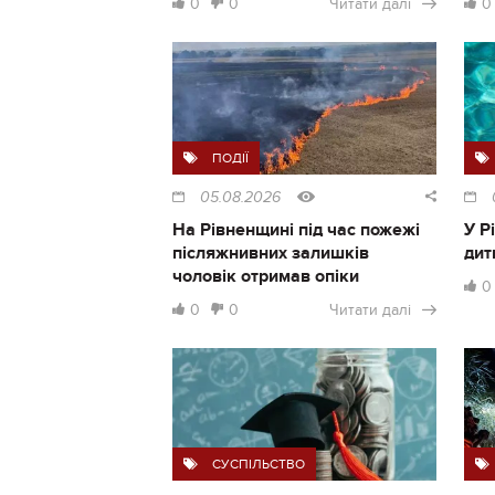
0
0
Читати далі
0
ПОДІЇ
05.08.2026
На Рівненщині під час пожежі
У Р
післяжнивних залишків
дит
чоловік отримав опіки
0
0
0
Читати далі
СУСПІЛЬСТВО