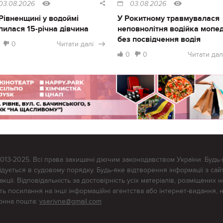
03.08.2026
03.08.2026
Рівненщині у водоймі
У Рокитному травмувалася
пилася 15-річна дівчина
неповнолітня водійка мопе
без посвідчення водія
0
Читати далі
0
0
Читати дал
2013-2025. Всі права захищені діючим законодавством України. Будь-
ується в судовому порядку. Будь-яке відтворення інформації з сайт
ції. Відповідальність за достовірність усіх матеріалів, розміщених на
тять посилання на інші інформаційні агентства або інтернет-видання, 
ронна пошта:
vserivne@gmail.com