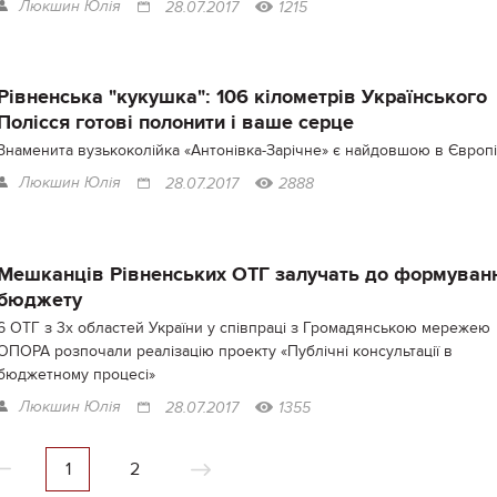
Люкшин Юлія
28.07.2017
1215
Рівненська "кукушка": 106 кілометрів Українського
Полісся готові полонити і ваше серце
Знаменита вузькоколійка «Антонівка-Зарічне» є найдовшою в Європі
Люкшин Юлія
28.07.2017
2888
Мешканців Рівненських ОТГ залучать до формуван
бюджету
6 ОТГ з 3х областей України у співпраці з Громадянською мережею
ОПОРА розпочали реалізацію проекту «Публічні консультації в
бюджетному процесі»
Люкшин Юлія
28.07.2017
1355
1
2