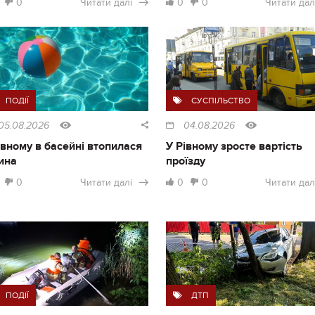
0
Читати далі
0
0
Читати дал
ПОДІЇ
СУСПІЛЬСТВО
05.08.2026
04.08.2026
івному в басейні втопилася
У Рівному зросте вартість
ина
проїзду
0
Читати далі
0
0
Читати дал
ПОДІЇ
ДТП