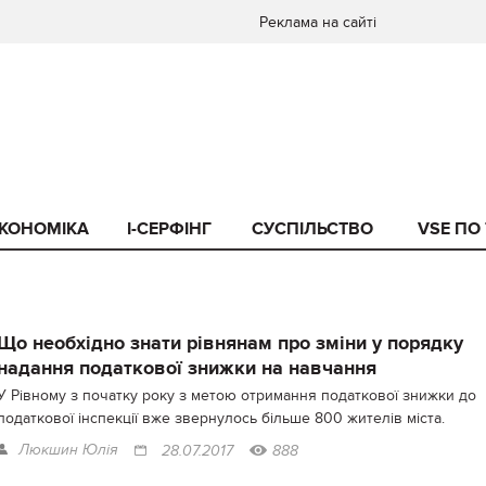
Реклама на сайті
КОНОМІКА
I-СЕРФІНГ
СУСПІЛЬСТВО
VSE ПО
Що необхідно знати рівнянам про зміни у порядку
надання податкової знижки на навчання
У Рівному з початку року з метою отримання податкової знижки до
податкової інспекції вже звернулось більше 800 жителів міста.
Люкшин Юлія
28.07.2017
888