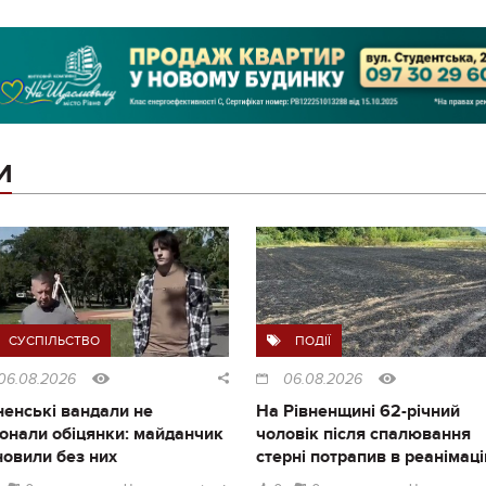
И
СУСПІЛЬСТВО
ПОДІЇ
06.08.2026
06.08.2026
ненські вандали не
На Рівненщині 62-річний
онали обіцянки: майданчик
чоловік після спалювання
новили без них
стерні потрапив в реанімац