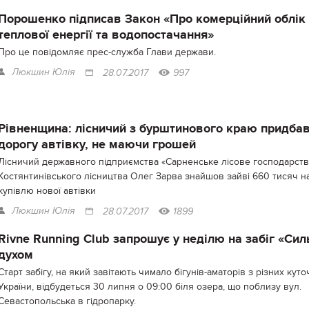
Порошенко підписав Закон «Про комерційний облік
теплової енергії та водопостачання»
Про це повідомляє прес-служба Глави держави.
Люкшин Юлія
28.07.2017
997
Рівненщина: лісничий з бурштинового краю придба
дорогу автівку, не маючи грошей
Лісничий державного підприємства «Сарненське лісове господарств
Костянтинівського лісництва Олег Зарва знайшов зайві 660 тисяч н
купівлю нової автівки
Люкшин Юлія
28.07.2017
1899
Rivne Running Club запрошує у неділю на забіг «Сил
духом
Старт забігу, на який завітають чимало бігунів-аматорів з різних куто
України, відбудеться 30 липня о 09:00 біля озера, що поблизу вул.
Севастопольська в гідропарку.