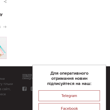
ду
і
Для оперативного
Розроблений та підтримується
отримання новин
яке
в
компанії 32х32
підписуйтеся на наш:
у тільки
 сайті,
несе
Telegram
Facebook