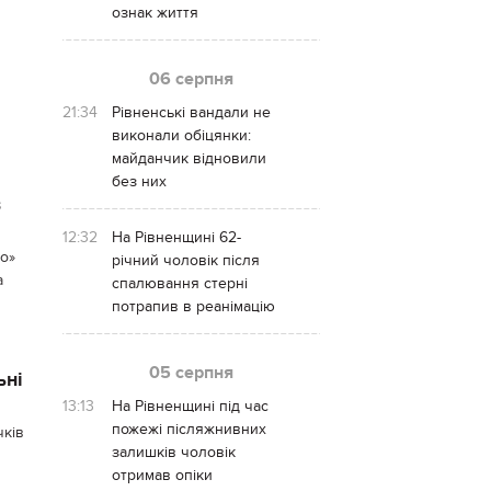
ознак життя
06 серпня
21:34
Рівненські вандали не
виконали обіцянки:
майданчик відновили
без них
в
12:32
На Рівненщині 62-
о»
річний чоловік після
а
спалювання стерні
потрапив в реанімацію
05 серпня
ьні
13:13
На Рівненщині під час
пожежі післяжнивних
чків
залишків чоловік
отримав опіки