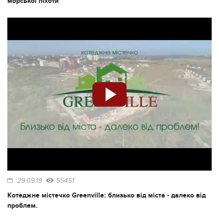
морської піхоти
29.09.19
55451
Котеджне містечко Greenville: близько від міста - далеко від
проблем.