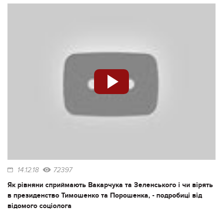
14.12.18
72397
Як рівняни сприймають Вакарчука та Зеленського і чи вірять
в президенство Тимошенко та Порошенка, - подробиці від
відомого соціолога