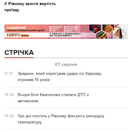
У Рівному зросте вартість
проїзду
СТРІЧКА
07 серпня
17:31
Зрадник, який коригував удари по Харкову,
отримав 15 років
14:36
Вчора біля Квасилова сталася ДТП з
автовозом
14:28
Три дні поспіль у Рівному фіксують рекордну
температуру