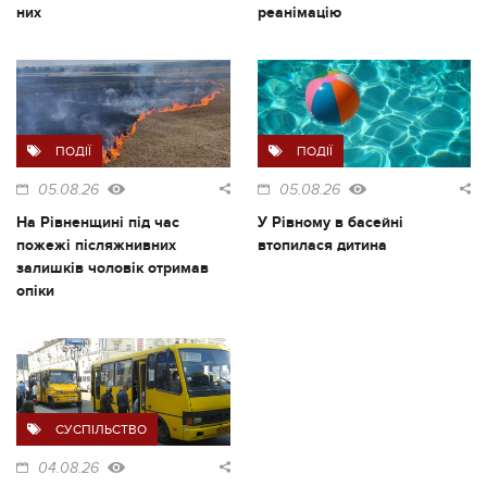
них
реанімацію
ПОДІЇ
ПОДІЇ
05.08.26
05.08.26
На Рівненщині під час
У Рівному в басейні
пожежі післяжнивних
втопилася дитина
залишків чоловік отримав
опіки
СУСПІЛЬСТВО
04.08.26