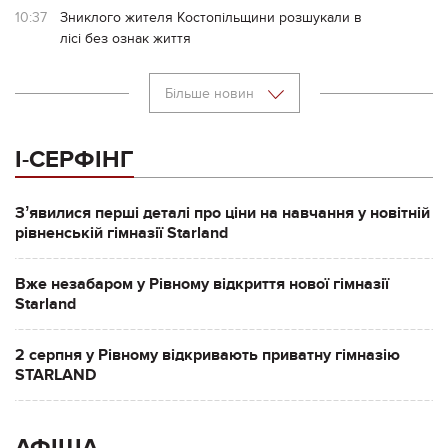
10:37
Зниклого жителя Костопільщини розшукали в
лісі без ознак життя
Більше новин
І-СЕРФІНГ
Зʼявилися перші деталі про ціни на навчання у новітній
рівненській гімназії Starland
Вже незабаром у Рівному відкриття нової гімназії
Starland
2 серпня у Рівному відкривають приватну гімназію
STARLAND
АФІША