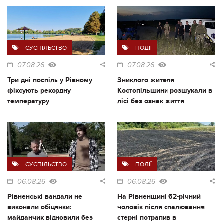
СУСПІЛЬСТВО
ПОДІЇ
07.08.26
07.08.26
Три дні поспіль у Рівному
Зниклого жителя
фіксують рекордну
Костопільщини розшукали в
температуру
лісі без ознак життя
СУСПІЛЬСТВО
ПОДІЇ
06.08.26
06.08.26
Рівненські вандали не
На Рівненщині 62-річний
виконали обіцянки:
чоловік після спалювання
майданчик відновили без
стерні потрапив в