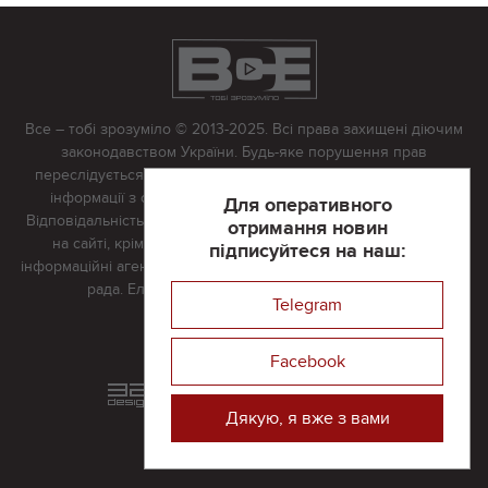
Все – тобі зрозуміло © 2013-2025. Всі права захищені діючим
законодавством України. Будь-яке порушення прав
переслідується в судовому порядку. Будь-яке відтворення
інформації з сайту тільки з письмово дозволу редакції.
Для оперативного
Відповідальність за достовірність усіх матеріалів, розміщених
отримання новин
на сайті, крім матеріалів, які містять посилання на інші
підписуйтеся на наш:
інформаційні агентства або інтернет-видання, несе редакційна
рада. Електронна пошта:
vserivne@gmail.com
Telegram
Реклама на сайті
Facebook
Розроблений та підтримується
в
компанії 32х32
Дякую, я вже з вами