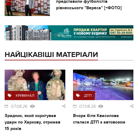
представили футболістів
рівненського "Вереса" [+ФОТО]
НАЙЦІКАВІШІ МАТЕРІАЛИ
КРИМІНАЛ
ДТП
07.08.26
07.08.26
Зрадник, який коригував
Вчора біля Квасилова
удари по Харкову, отримав
сталася ДТП з автовозом
15 років