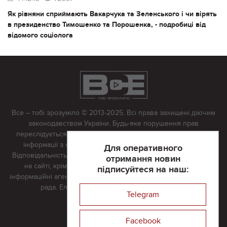
Як рівняни сприймають Вакарчука та Зеленського і чи вірять
в президенство Тимошенко та Порошенка, - подробиці від
відомого соціолога
Все – тобі зрозуміло © 2013-2025. Всі права захищені діючим
законодавством України. Будь-яке порушення прав
переслідується в судовому порядку. Будь-яке відтворення
інформації з сайту тільки з письмово дозволу редакції.
Для оперативного
Відповідальність за достовірність усіх матеріалів, розміщених
отримання новин
на сайті, крім матеріалів, які містять посилання на інші
підписуйтеся на наш:
інформаційні агентства або інтернет-видання, несе редакційна
рада. Електронна пошта:
vserivne@gmail.com
Telegram
Реклама на сайті
Facebook