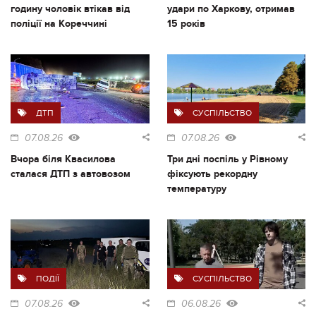
годину чоловік втікав від
удари по Харкову, отримав
поліції на Кореччині
15 років
ДТП
СУСПІЛЬСТВО
07.08.26
07.08.26
Вчора біля Квасилова
Три дні поспіль у Рівному
сталася ДТП з автовозом
фіксують рекордну
температуру
ПОДІЇ
СУСПІЛЬСТВО
07.08.26
06.08.26