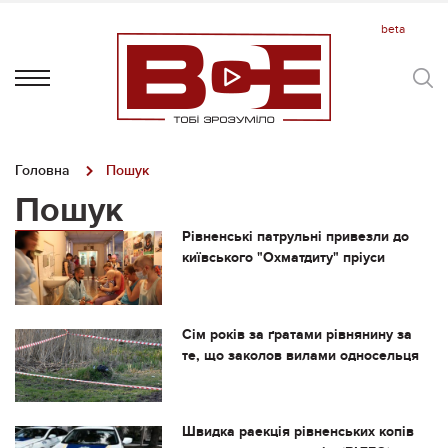
Головна
Пошук
Пошук
Рівненські патрульні привезли до
київського "Охматдиту" пріуси
Сім років за ґратами рівнянину за
те, що заколов вилами односельця
Швидка раекція рівненських копів