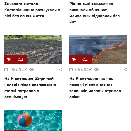
Зниклого жителя
Рівненські вандали не
Костопільщини розшукали в
виконали обіцянки:
лісі без ознак життя
майданчик відновили без
них
ПОДІЇ
ПОДІЇ
06.08.26
05.08.26
На Рівненщині 62-річний
На Рівненщині під час
чоловік після спалювання
пожежі післяжнивних
стерні потрапив в
залишків чоловік отримав
реанімацію
опіки