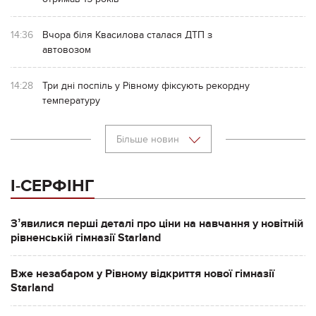
14:36
Вчора біля Квасилова сталася ДТП з
автовозом
14:28
Три дні поспіль у Рівному фіксують рекордну
температуру
Більше новин
І-СЕРФІНГ
Зʼявилися перші деталі про ціни на навчання у новітній
рівненській гімназії Starland
Вже незабаром у Рівному відкриття нової гімназії
Starland