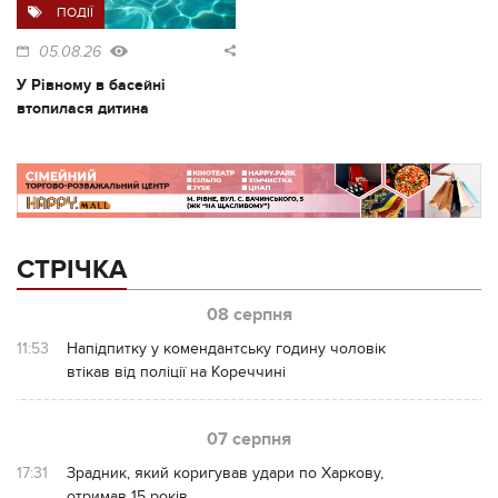
ПОДІЇ
05.08.26
У Рівному в басейні
втопилася дитина
СТРІЧКА
08 серпня
11:53
Напідпитку у комендантську годину чоловік
втікав від поліції на Кореччині
07 серпня
17:31
Зрадник, який коригував удари по Харкову,
отримав 15 років