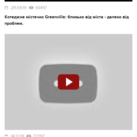
29.09.19
55451
Котеджне містечко Greenville: близько від міста - далеко від
проблем.
14.12.18
72397