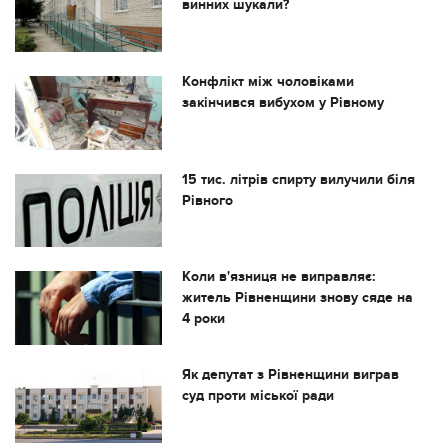
винних шукали?
Конфлікт між чоловіками
закінчився вибухом у Рівному
15 тис. літрів спирту вилучили біля
Рівного
Коли в'язниця не виправляє:
житель Рівненщини знову сяде на
4 роки
Як депутат з Рівненщини виграв
суд проти міської ради