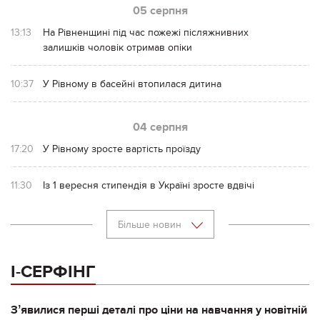
05 серпня
13:13
На Рівненщині під час пожежі післяжнивних
залишків чоловік отримав опіки
10:37
У Рівному в басейні втопилася дитина
04 серпня
17:20
У Рівному зросте вартість проїзду
11:30
Із 1 вересня стипендія в Україні зросте вдвічі
Більше новин
І-СЕРФІНГ
Зʼявилися перші деталі про ціни на навчання у новітній