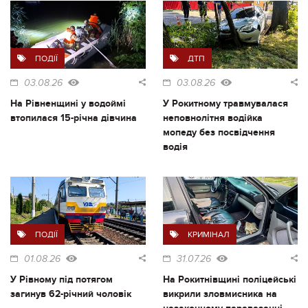
ПОДІЇ
ДТП
03.08.26
03.08.26
На Рівненщині у водоймі
У Рокитному травмувалася
втопилася 15-річна дівчина
неповнолітня водійка
мопеду без посвідчення
водія
ПОДІЇ
КРИМІНАЛ
01.08.26
31.07.26
У Рівному під потягом
На Рокитнівщині поліцейські
загинув 62-річний чоловік
викрили зловмисника на