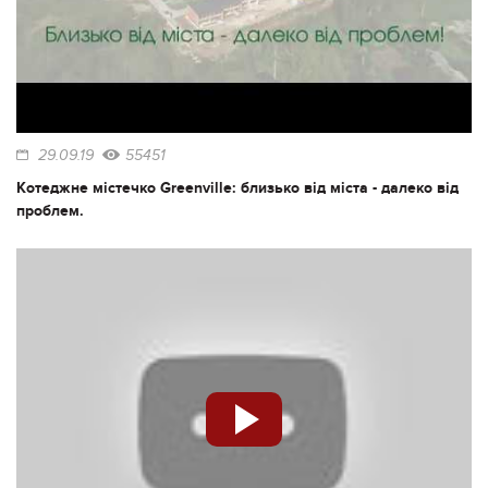
29.09.19
55451
Котеджне містечко Greenville: близько від міста - далеко від
проблем.