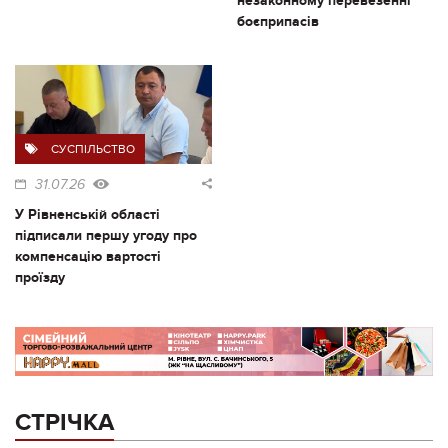
незаконному перевезенні
боєприпасів
СУСПІЛЬСТВО
31.07.26
У Рівненській області
підписали першу угоду про
компенсацію вартості
проїзду
СТРІЧКА