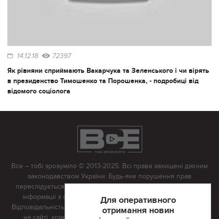
14.12.18
72397
Як рівняни сприймають Вакарчука та Зеленського і чи вірять
в президенство Тимошенко та Порошенка, - подробиці від
відомого соціолога
Все – тобі зрозуміло © 2013-2025. Всі права захищені діючим
законодавством України. Будь-яке порушення прав
переслідується в судовому порядку. Будь-яке відтворення
інформації з сайту тільки з письмово дозволу редакції.
Для оперативного
Відповідальність за достовірність усіх матеріалів, розміщених
отримання новин
на сайті, крім матеріалів, які містять посилання на інші