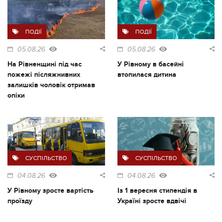
ПОДІЇ
ПОДІЇ
05.08.26
05.08.26
На Рівненщині під час
У Рівному в басейні
пожежі післяжнивних
втопилася дитина
залишків чоловік отримав
опіки
СУСПІЛЬСТВО
СУСПІЛЬСТВО
04.08.26
04.08.26
У Рівному зросте вартість
Із 1 вересня стипендія в
проїзду
Україні зросте вдвічі