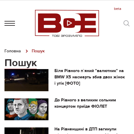
Головна
Пошук
Пошук
Біля Рівного п`яний "валютник" на
BMW X5 насмерть збив двох жінок
і утік [ФОТО]
До Рівного з великим сольним
концертом приїде ФІОЛЕТ
На Рівненщині в ДТП загинули