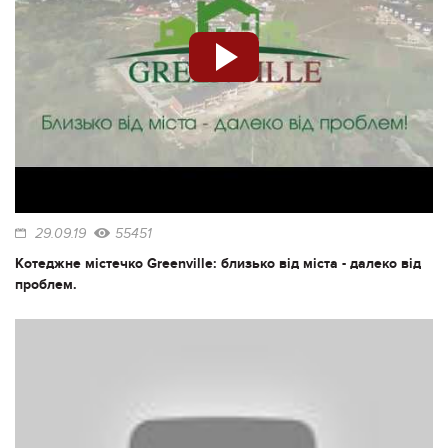
29.09.19
55451
Котеджне містечко Greenville: близько від міста - далеко від
проблем.