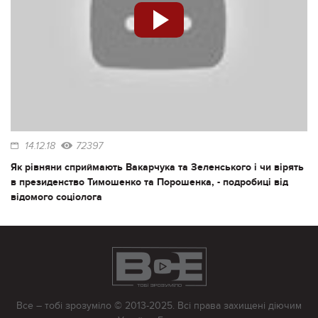
14.12.18
72397
Як рівняни сприймають Вакарчука та Зеленського і чи вірять
в президенство Тимошенко та Порошенка, - подробиці від
відомого соціолога
Все – тобі зрозуміло © 2013-2025. Всі права захищені діючим