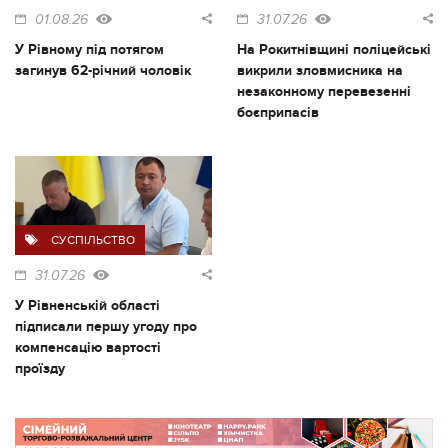
01.08.26
31.07.26
У Рівному під потягом
На Рокитнівщині поліцейські
загинув 62-річний чоловік
викрили зловмисника на
незаконному перевезенні
боєприпасів
СУСПІЛЬСТВО
31.07.26
У Рівненській області
підписали першу угоду про
компенсацію вартості
проїзду