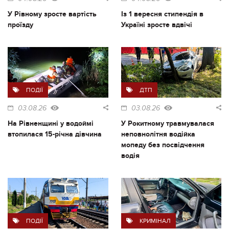
У Рівному зросте вартість
Із 1 вересня стипендія в
проїзду
Україні зросте вдвічі
ПОДІЇ
ДТП
03.08.26
03.08.26
На Рівненщині у водоймі
У Рокитному травмувалася
втопилася 15-річна дівчина
неповнолітня водійка
мопеду без посвідчення
водія
ПОДІЇ
КРИМІНАЛ