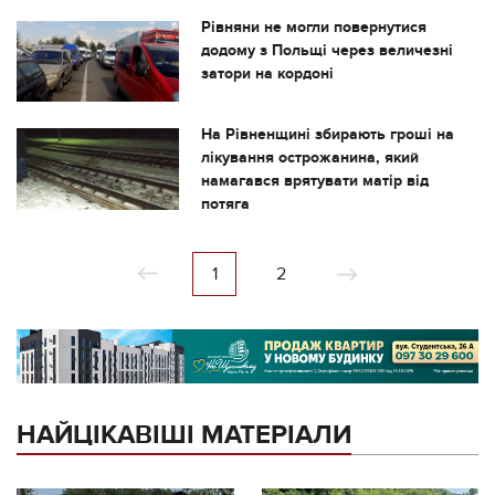
Рівняни не могли повернутися
додому з Польщі через величезні
затори на кордоні
На Рівненщині збирають гроші на
лікування острожанина, який
намагався врятувати матір від
потяга
1
2
НАЙЦІКАВІШІ МАТЕРІАЛИ