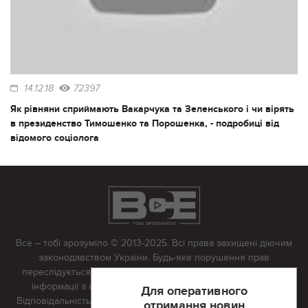
14.12.18
72397
Як рівняни сприймають Вакарчука та Зеленського і чи вірять
в президенство Тимошенко та Порошенка, - подробиці від
відомого соціолога
Все – тобі зрозуміло © 2013-2025. Всі права захищені діючим
законодавством України. Будь-яке порушення прав
переслідується в судовому порядку. Будь-яке відтворення
інформації з сайту тільки з письмово дозволу редакції.
Для оперативного
Відповідальність за достовірність усіх матеріалів, розміщених
отримання новин