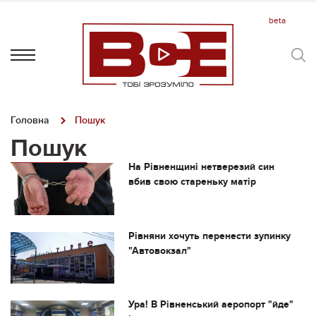
Головна
Пошук
Пошук
На Рівненщині нетверезий син
вбив свою стареньку матір
Рівняни хочуть перенести зупинку
"Автовокзал"
Ура! В Рівненський аеропорт "йде"