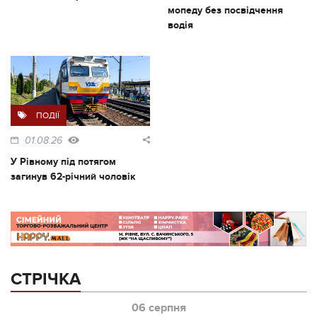
мопеду без посвідчення
водія
ПОДІЇ
01.08.26
У Рівному під потягом
загинув 62-річний чоловік
СТРІЧКА
06 серпня