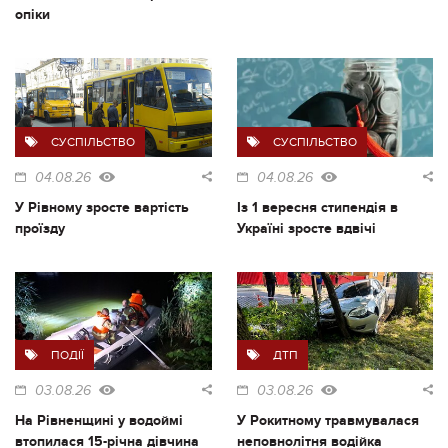
опіки
СУСПІЛЬСТВО
СУСПІЛЬСТВО
04.08.26
04.08.26
У Рівному зросте вартість
Із 1 вересня стипендія в
проїзду
Україні зросте вдвічі
ПОДІЇ
ДТП
03.08.26
03.08.26
На Рівненщині у водоймі
У Рокитному травмувалася
втопилася 15-річна дівчина
неповнолітня водійка