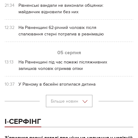
21:34
Рівненські вандали не виконали обіцянки:
майданчик відновили без них
12:32
На Рівненщині 62-річний чоловік після
спалювання стерні потрапив в реанімацію
05 серпня
13:13
На Рівненщині під час пожежі післяжнивних
залишків чоловік отримав опіки
10:37
У Рівному в басейні втопилася дитина
Більше новин
І-СЕРФІНГ