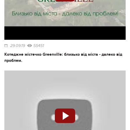
29.09.19
55451
Котеджне містечко Greenville: близько від міста - далеко від
проблем.