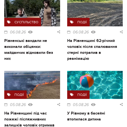
СУСПІЛЬСТВО
ПОДІЇ
06.08.26
06.08.26
Рівненські вандали не
На Рівненщині 62-річний
виконали обіцянки:
чоловік після спалювання
майданчик відновили без
стерні потрапив в
них
реанімацію
ПОДІЇ
ПОДІЇ
05.08.26
05.08.26
На Рівненщині під час
У Рівному в басейні
пожежі післяжнивних
втопилася дитина
залишків чоловік отримав