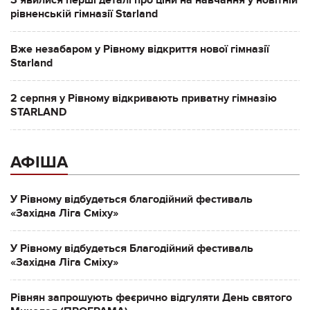
Зʼявилися перші деталі про ціни на навчання у новітній
рівненській гімназії Starland
Вже незабаром у Рівному відкриття нової гімназії
Starland
2 серпня у Рівному відкривають приватну гімназію
STARLAND
АФІША
У Рівному відбудеться благодійний фестиваль
«Західна Ліга Сміху»
У Рівному відбудеться Благодійний фестиваль
«Західна Ліга Сміху»
Рівнян запрошують феєрично відгуляти День святого