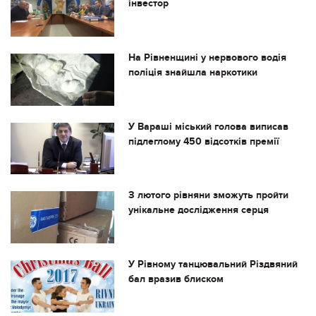
інвестор
На Рівненщині у нервового водія
поліція знайшла наркотики
У Вараші міський голова виписав
підлеглому 450 відсотків премії
З лютого рівняни зможуть пройти
унікальне дослідження серця
У Рівному танцювальний Різдвяний
бал вразив блиском