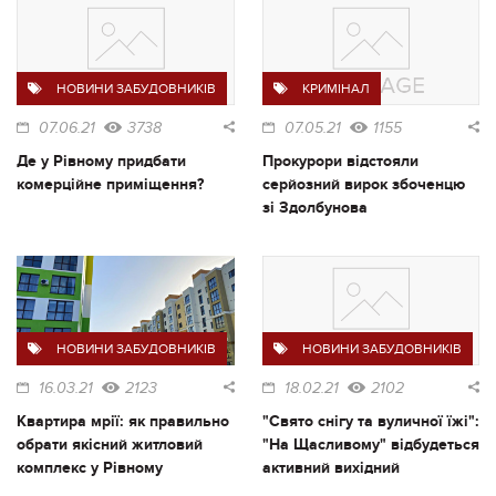
НОВИНИ ЗАБУДОВНИКІВ
КРИМІНАЛ
07.06.21
3738
07.05.21
1155
Де у Рівному придбати
Прокурори відстояли
комерційне приміщення?
серйозний вирок збоченцю
зі Здолбунова
НОВИНИ ЗАБУДОВНИКІВ
НОВИНИ ЗАБУДОВНИКІВ
16.03.21
2123
18.02.21
2102
Квартира мрії: як правильно
"Свято снігу та вуличної їжі":
обрати якісний житловий
"На Щасливому" відбудеться
комплекс у Рівному
активний вихідний