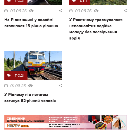
ПОДІЇ
ДТП
03.08.26
03.08.26
На Рівненщині у водоймі
У Рокитному травмувалася
втопилася 15-річна дівчина
неповнолітня водійка
мопеду без посвідчення
водія
ПОДІЇ
01.08.26
У Рівному під потягом
загинув 62-річний чоловік