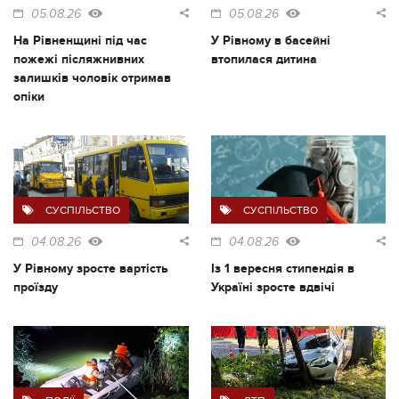
05.08.26
05.08.26
На Рівненщині під час
У Рівному в басейні
пожежі післяжнивних
втопилася дитина
залишків чоловік отримав
опіки
СУСПІЛЬСТВО
СУСПІЛЬСТВО
04.08.26
04.08.26
У Рівному зросте вартість
Із 1 вересня стипендія в
проїзду
Україні зросте вдвічі