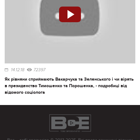
14.12.18
72397
Як рівняни сприймають Вакарчука та Зеленського і чи вірять
в президенство Тимошенко та Порошенка, - подробиці від
відомого соціолога