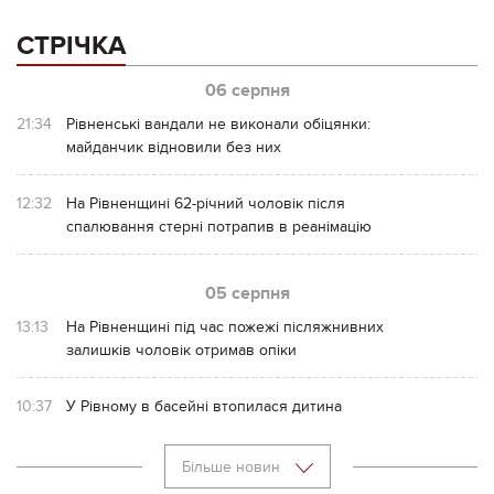
СТРІЧКА
06 серпня
21:34
Рівненські вандали не виконали обіцянки:
майданчик відновили без них
12:32
На Рівненщині 62-річний чоловік після
спалювання стерні потрапив в реанімацію
05 серпня
13:13
На Рівненщині під час пожежі післяжнивних
залишків чоловік отримав опіки
10:37
У Рівному в басейні втопилася дитина
Більше новин