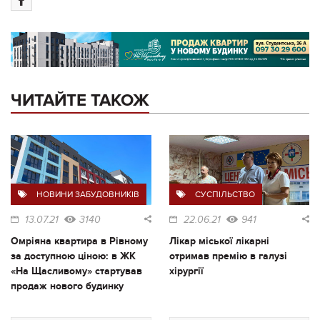
ЧИТАЙТЕ ТАКОЖ
НОВИНИ ЗАБУДОВНИКІВ
СУСПІЛЬСТВО
13.07.21
3140
22.06.21
941
Омріяна квартира в Рівному
Лікар міської лікарні
за доступною ціною: в ЖК
отримав премію в галузі
«На Щасливому» стартував
хірургії
продаж нового будинку