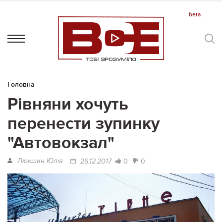
Головна
Рівняни хочуть
перенести зупинку
"Автовокзал"
Люкшин Юлія
0
0
26.12.2017