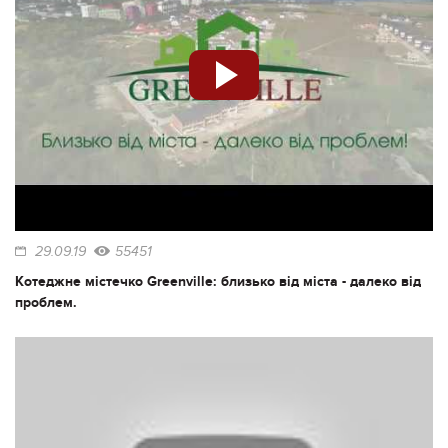
29.09.19
55451
Котеджне містечко Greenville: близько від міста - далеко від
проблем.