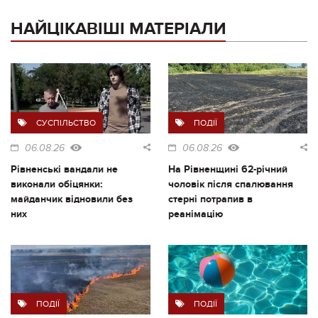
НАЙЦІКАВІШІ МАТЕРІАЛИ
СУСПІЛЬСТВО
ПОДІЇ
06.08.26
06.08.26
Рівненські вандали не
На Рівненщині 62-річний
виконали обіцянки:
чоловік після спалювання
майданчик відновили без
стерні потрапив в
них
реанімацію
ПОДІЇ
ПОДІЇ