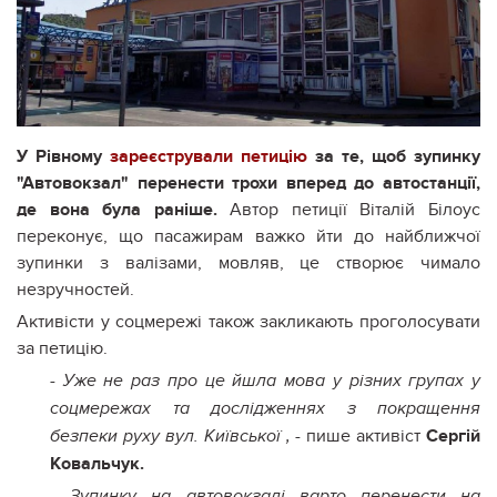
У Рівному
зареєстрували петицію
за те, щоб зупинку
"Автовокзал" перенести трохи вперед до автостанції,
де вона була раніше.
Автор петиції Віталій Білоус
переконує, що пасажирам важко йти до найближчої
зупинки з валізами, мовляв, це створює чимало
незручностей.
Активісти у соцмережі також закликають проголосувати
за петицію.
- Уже не раз про це йшла мова у різних групах у
соцмережах та дослідженнях з покращення
- пише активіст
Сергій
безпеки руху вул. Київської ,
Ковальчук.
-
Зупинку на автовокзалі варто перенести на