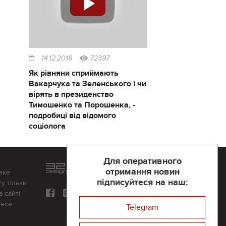
14.12.2018
72397
Як рівняни сприймають
Вакарчука та Зеленського і чи
вірять в президенство
Тимошенко та Порошенка, -
подробиці від відомого
соціолога
Для оперативного
Розроблений та підтримується
отримання новин
яке
в
компанії 32х32
підписуйтеся на наш:
у тільки
 сайті,
несе
Telegram