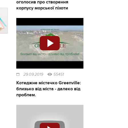
оголосив про створення
корпусу морської піхоти
29.09.2019
55451
Котеджне містечко Greenville:
близько від міста - далеко від
проблем.