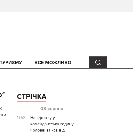
 ТУРИЗМУ
ВСЕ-МОЖЛИВО
у"
СТРІЧКА
го
08 серпня
нтр
11:53
Напідпитку у
комендантську годину
чоловік втікав від