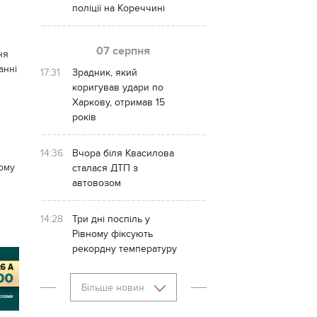
поліції на Кореччині
07 серпня
ня
анні
17:31
Зрадник, який
коригував удари по
Харкову, отримав 15
років
14:36
Вчора біля Квасилова
ому
сталася ДТП з
автовозом
14:28
Три дні поспіль у
Рівному фіксують
рекордну температуру
Більше новин