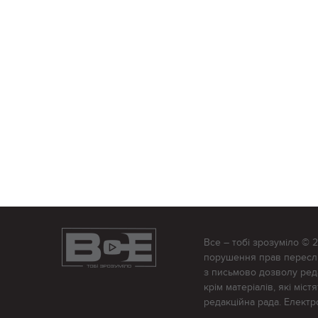
Все – тобі зрозуміло © 
порушення прав переслід
з письмово дозволу редак
крім матеріалів, які міс
редакційна рада. Елект