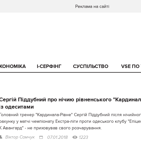
Реклама на сайті
КОНОМІКА
I-СЕРФІНГ
СУСПІЛЬСТВО
VSE ПО
Сергій Піддубний про нічию рівненського "Кардинал
із одеситами
Головний тренер "Кардинала-Рівне" Сергій Піддубний після нічийно
рахунку у матчі чемпіонату Екстра-ліги проти одеського клубу "Епіце
К Авангард" - не приховував свого розчарування.
Віктор Самчук
07.01.2018
1223