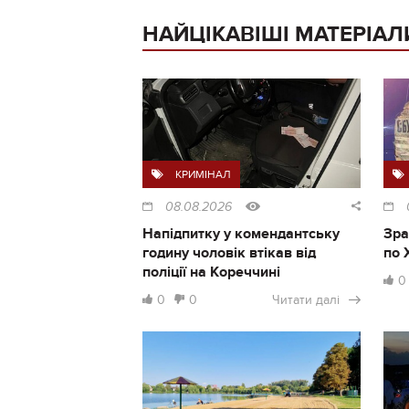
НАЙЦІКАВІШІ МАТЕРІАЛ
КРИМІНАЛ
08.08.2026
Напідпитку у комендантську
Зра
годину чоловік втікав від
по 
поліції на Кореччині
0
0
0
Читати далі