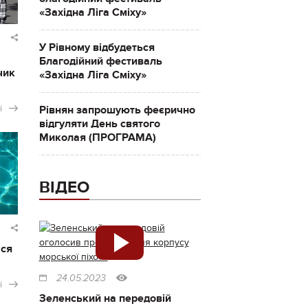
«Західна Ліга Сміху»
У Рівному відбудеться
Благодійний фестиваль
чик
«Західна Ліга Сміху»
і
Рівнян запрошують феєрично
відгуляти День святого
Миколая (ПРОГРАМА)
ВІДЕО
ася
24.05.2023
і
Зеленський на передовій