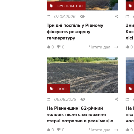
СУСПІЛЬСТВО
07.08.2026
Три дні поспіль у Рівному
Зни
фіксують рекордну
Кос
температуру
ліс
0
0
Читати далі
0
ПОДІЇ
06.08.2026
На Рівненщині 62-річний
На 
чоловік після спалювання
піс
стерні потрапив в реанімацію
чол
0
0
Читати далі
0