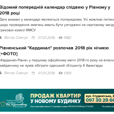
Відомий попередній календар спідвею у Рівному у
2018 році
Дати вказані у календарі являються попередніми. Усі можливі питан
щодо проведення змагань мають бути узгоджені на черговому засід
трекової комісії ФМСУ.
Віктор Самчук
07.01.2018
1982
Рівненський "Кардинал" розпочав 2018 рік нічиєю
[+ФОТО]
«Кардинал-Рівне» у першому офіційному матчі 2018-го року на власн
майданчику не зумів обіграти одеський «Епіцентр К Авангард»
Віктор Самчук
07.01.2018
1369