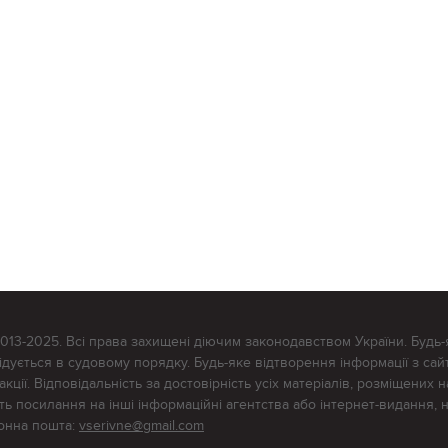
2013-2025. Всі права захищені діючим законодавством України. Будь-
ується в судовому порядку. Будь-яке відтворення інформації з сайт
ції. Відповідальність за достовірність усіх матеріалів, розміщених на
тять посилання на інші інформаційні агентства або інтернет-видання, 
ронна пошта:
vserivne@gmail.com