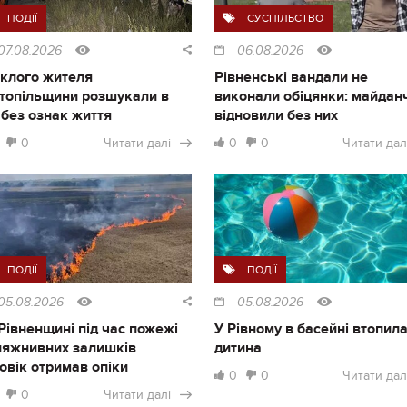
ПОДІЇ
СУСПІЛЬСТВО
07.08.2026
06.08.2026
клого жителя
Рівненські вандали не
топільщини розшукали в
виконали обіцянки: майдан
і без ознак життя
відновили без них
0
Читати далі
0
0
Читати дал
ПОДІЇ
ПОДІЇ
05.08.2026
05.08.2026
Рівненщині під час пожежі
У Рівному в басейні втопил
ляжнивних залишків
дитина
овік отримав опіки
0
0
Читати дал
0
Читати далі