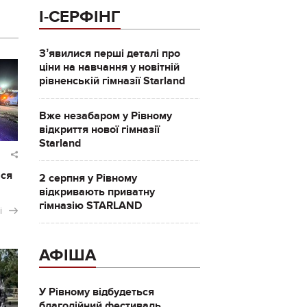
І-СЕРФІНГ
Зʼявилися перші деталі про
ціни на навчання у новітній
рівненській гімназії Starland
Вже незабаром у Рівному
відкриття нової гімназії
Starland
ася
2 серпня у Рівному
відкривають приватну
гімназію STARLAND
і
АФІША
У Рівному відбудеться
благодійний фестиваль