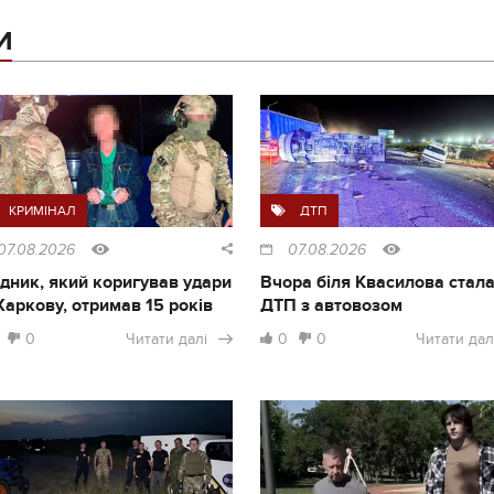
И
КРИМІНАЛ
ДТП
07.08.2026
07.08.2026
дник, який коригував удари
Вчора біля Квасилова стал
Харкову, отримав 15 років
ДТП з автовозом
0
Читати далі
0
0
Читати дал