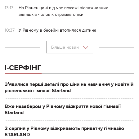
13:13
На Рівненщині під час пожежі післяжнивних
залишків чоловік отримав опіки
10:37
У Рівному в басейні втопилася дитина
Більше новин
І-СЕРФІНГ
Зʼявилися перші деталі про ціни на навчання у новітній
рівненській гімназії Starland
Вже незабаром у Рівному відкриття нової гімназії
Starland
2 серпня у Рівному відкривають приватну гімназію
STARLAND