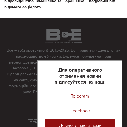
в президенство Тимошенко та Порошенка, - подробиці від
відомого соціолога
Все – тобі зрозуміло © 2013-2025. Всі права захищені діючим
законодавством України. Будь-яке порушення прав
переслідується в судовому порядку. Будь-яке відтворення
інформації з сайту тільки з письмово дозволу редакції.
Для оперативного
Відповідальність за достовірність усіх матеріалів, розміщених
отримання новин
на сайті, крім матеріалів, які містять посилання на інші
підписуйтеся на наш:
інформаційні агентства або інтернет-видання, несе редакційна
рада. Електронна пошта:
vserivne@gmail.com
Telegram
Реклама на сайті
Facebook
Розроблений та підтримується
в
компанії 32х32
Дякую, я вже з вами