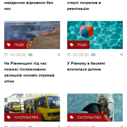
майданчик відновили без
стерні потрапив в
них
реанімацію
ПОДІЇ
ПОДІЇ
05.08.26
05.08.26
На Рівненщині під час
У Рівному в басейні
пожежі післяжнивних
втопилася дитина
залишків чоловік отримав
опіки
СУСПІЛЬСТВО
СУСПІЛЬСТВО