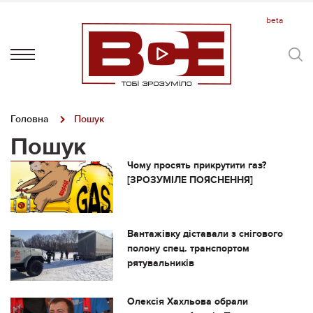
Головна
Пошук
Пошук
Чому просять прикрутити газ?
[ЗРОЗУМІЛЕ ПОЯСНЕННЯ]
Вантажівку діставали з снігового
полону спец. транспортом
рятувальників
Олексія Хахльова обрали