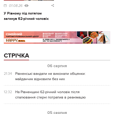
01.08.26
У Рівному під потягом
загинув 62-річний чоловік
СТРІЧКА
06 серпня
21:34
Рівненські вандали не виконали обіцянки:
майданчик відновили без них
12:32
На Рівненщині 62-річний чоловік після
спалювання стерні потрапив в реанімацію
05 серпня