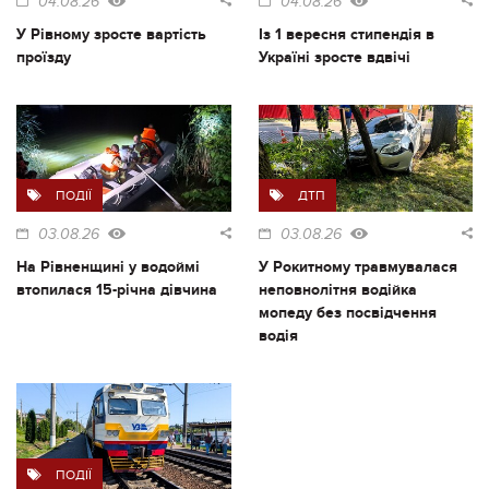
04.08.26
04.08.26
У Рівному зросте вартість
Із 1 вересня стипендія в
проїзду
Україні зросте вдвічі
ПОДІЇ
ДТП
03.08.26
03.08.26
На Рівненщині у водоймі
У Рокитному травмувалася
втопилася 15-річна дівчина
неповнолітня водійка
мопеду без посвідчення
водія
ПОДІЇ