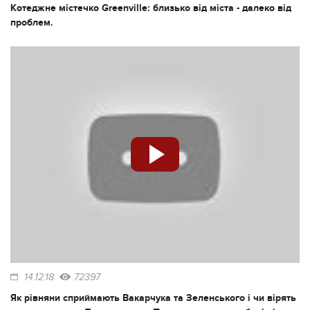
Котеджне містечко Greenville: близько від міста - далеко від
проблем.
14.12.18
72397
Як рівняни сприймають Вакарчука та Зеленського і чи вірять