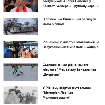
заступником Андрія Павелка у
Комітеті Федерації футболу України
В пожежі на Рівненщині загинули
мама з сином
Рівненські гімнастки змагаються на
Всеукраїнській гімназіаді школярів
Сьогодні фінал рівненського
міського "Меморіалу Володимира
Шморгуна"
У Рівному стартує футбольний
"Меморіал Леоніда
Молчановського"