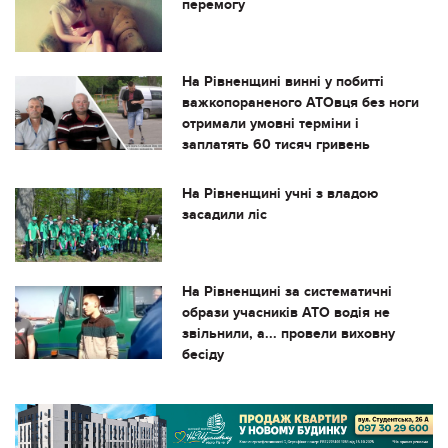
перемогу
На Рівненщині винні у побитті
важкопораненого АТОвця без ноги
отримали умовні терміни і
заплатять 60 тисяч гривень
На Рівненщині учні з владою
засадили ліс
На Рівненщині за систематичні
образи учасників АТО водія не
звільнили, а... провели виховну
бесіду