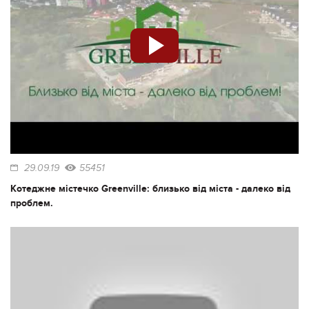
29.09.19
55451
Котеджне містечко Greenville: близько від міста - далеко від
проблем.