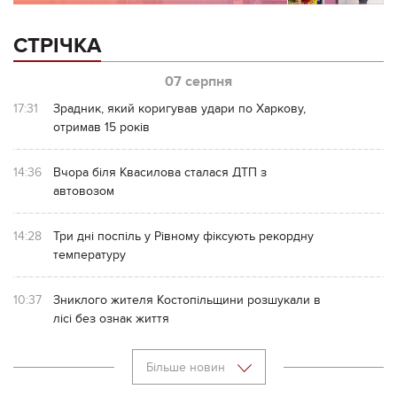
СТРІЧКА
07 серпня
17:31
Зрадник, який коригував удари по Харкову,
отримав 15 років
14:36
Вчора біля Квасилова сталася ДТП з
автовозом
14:28
Три дні поспіль у Рівному фіксують рекордну
температуру
10:37
Зниклого жителя Костопільщини розшукали в
лісі без ознак життя
Більше новин