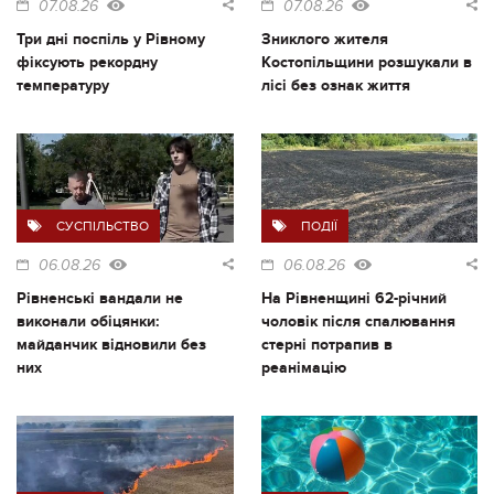
07.08.26
07.08.26
Три дні поспіль у Рівному
Зниклого жителя
фіксують рекордну
Костопільщини розшукали в
температуру
лісі без ознак життя
СУСПІЛЬСТВО
ПОДІЇ
06.08.26
06.08.26
Рівненські вандали не
На Рівненщині 62-річний
виконали обіцянки:
чоловік після спалювання
майданчик відновили без
стерні потрапив в
них
реанімацію