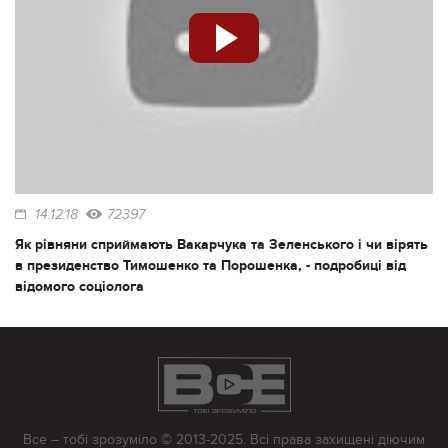
14.12.18
72397
Як рівняни сприймають Вакарчука та Зеленського і чи вірять
в президенство Тимошенко та Порошенка, - подробиці від
відомого соціолога
Все – тобі зрозуміло © 2013-2025. Всі права захищені діючим