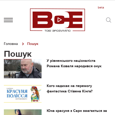
Головна
Пошук
Пошук
У рівненського націоналіста
Романа Коваля народився онук
Кого надихає на перемогу
фантастика Стівена Кінга?
Юна красуня з Сарн змагається за