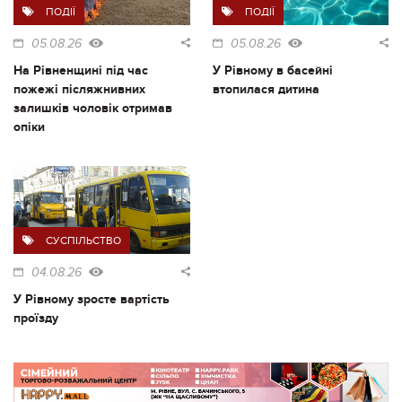
ПОДІЇ
ПОДІЇ
05.08.26
05.08.26
На Рівненщині під час
У Рівному в басейні
пожежі післяжнивних
втопилася дитина
залишків чоловік отримав
опіки
СУСПІЛЬСТВО
04.08.26
У Рівному зросте вартість
проїзду