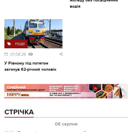
мопеду без посвідчення
водія
ПОДІЇ
01.08.26
У Рівному під потягом
загинув 62-річний чоловік
СТРІЧКА
06 серпня