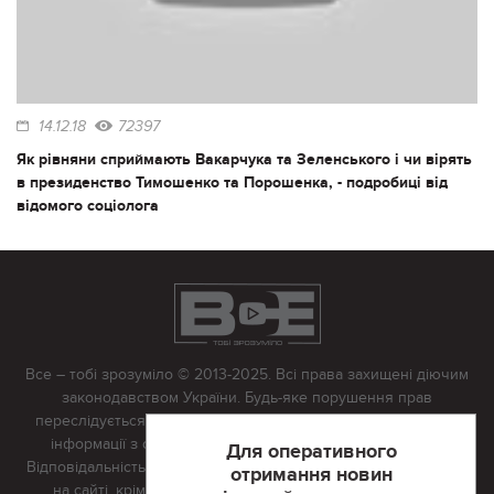
14.12.18
72397
Як рівняни сприймають Вакарчука та Зеленського і чи вірять
в президенство Тимошенко та Порошенка, - подробиці від
відомого соціолога
Все – тобі зрозуміло © 2013-2025. Всі права захищені діючим
законодавством України. Будь-яке порушення прав
переслідується в судовому порядку. Будь-яке відтворення
інформації з сайту тільки з письмово дозволу редакції.
Для оперативного
Відповідальність за достовірність усіх матеріалів, розміщених
отримання новин
на сайті, крім матеріалів, які містять посилання на інші