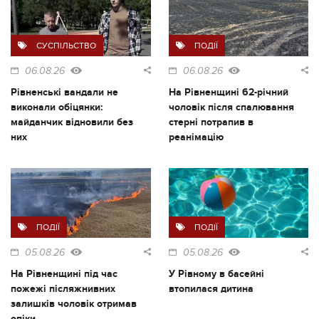
СУСПІЛЬСТВО
ПОДІЇ
06.08.26
06.08.26
Рівненські вандали не
На Рівненщині 62-річний
виконали обіцянки:
чоловік після спалювання
майданчик відновили без
стерні потрапив в
них
реанімацію
ПОДІЇ
ПОДІЇ
05.08.26
05.08.26
На Рівненщині під час
У Рівному в басейні
пожежі післяжнивних
втопилася дитина
залишків чоловік отримав
опіки