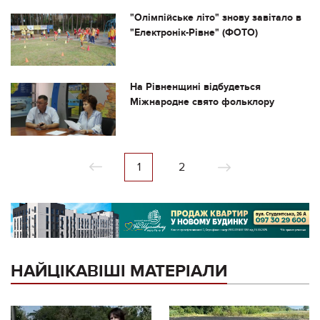
"Олімпійське літо" знову завітало в
"Електронік-Рівне" (ФОТО)
На Рівненщині відбудеться
Міжнародне свято фольклору
1
2
НАЙЦІКАВІШІ МАТЕРІАЛИ