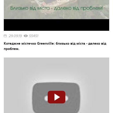
29.09.19
55451
Котеджне містечко Greenville: близько від міста - далеко від
проблем.