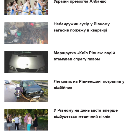
України премогла Албанію
Небайдужий сусід у Рівному
загасив пожежу в квартирі
Маршрутка «Київ-Рівне»: водій
втамував спрагу пивом
Легковик на Рівненщині потрапив у
відбійник
У Рівному на день міста вперше
відбудеться медичний пікнік