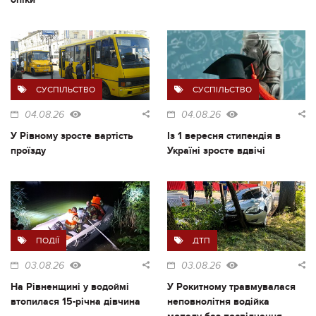
СУСПІЛЬСТВО
СУСПІЛЬСТВО
04.08.26
04.08.26
У Рівному зросте вартість
Із 1 вересня стипендія в
проїзду
Україні зросте вдвічі
ПОДІЇ
ДТП
03.08.26
03.08.26
На Рівненщині у водоймі
У Рокитному травмувалася
втопилася 15-річна дівчина
неповнолітня водійка