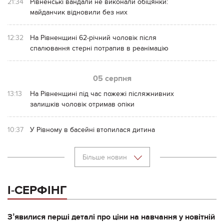
21:34
Рівненські вандали не виконали обіцянки:
майданчик відновили без них
12:32
На Рівненщині 62-річний чоловік після
спалювання стерні потрапив в реанімацію
05 серпня
13:13
На Рівненщині під час пожежі післяжнивних
залишків чоловік отримав опіки
10:37
У Рівному в басейні втопилася дитина
Більше новин
І-СЕРФІНГ
Зʼявилися перші деталі про ціни на навчання у новітній