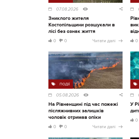
07.08.2026
Зниклого жителя
Рів
Костопільщини розшукали в
вик
лісі без ознак життя
від
0
0
Читати далі
0
ПОДІЇ
05.08.2026
На Рівненщині під час пожежі
У Р
післяжнивних залишків
дит
чоловік отримав опіки
0
0
0
Читати далі