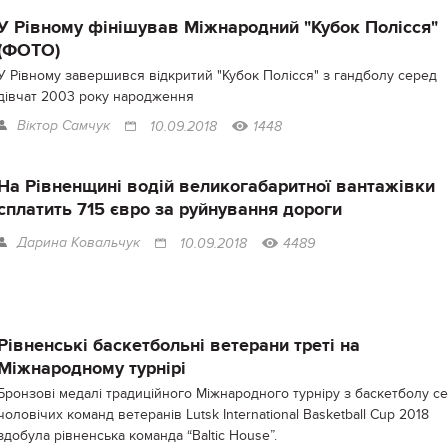
У Рівному фінішував Міжнародний "Кубок Полісся"
(ФОТО)
У Рівному завершився відкритий "Кубок Полісся" з гандболу серед
дівчат 2003 року народження
Віктор Самчук
10.09.2018
1448
На Рівненщині водій великогабаритної вантажівки
сплатить 715 євро за руйнування дороги
Дарина Ковальчук
10.09.2018
4489
Рівненські баскетбольні ветерани треті на
Міжнародному турнірі
Бронзові медалі традиційного Міжнародного турніру з баскетболу с
чоловічих команд ветеранів Lutsk International Basketball Cup 2018
здобула рівненська команда “Baltic House”.