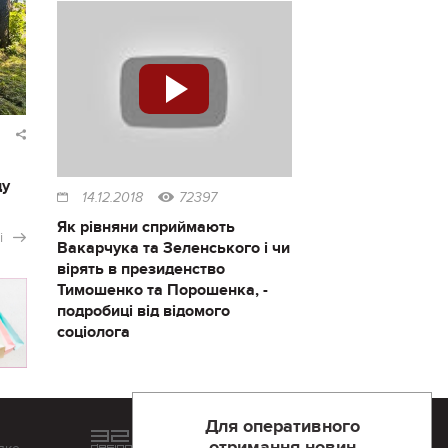
ду
14.12.2018
72397
Як рівняни сприймають
і
Вакарчука та Зеленського і чи
вірять в президенство
Тимошенко та Порошенка, -
подробиці від відомого
соціолога
Для оперативного
Розроблений та підтримується
в
компанії 32х32