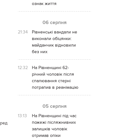
ознак життя
06 серпня
21:34
Рівненські вандали не
виконали обіцянки:
майданчик відновили
без них
12:32
На Рівненщині 62-
річний чоловік після
спалювання стерні
потрапив в реанімацію
05 серпня
13:13
На Рівненщині під час
пожежі післяжнивних
еред
залишків чоловік
отримав опіки