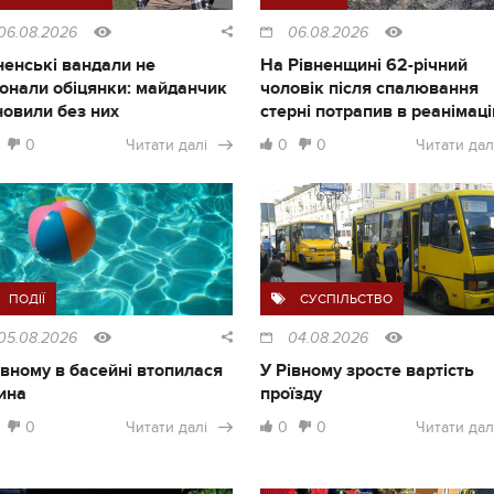
06.08.2026
06.08.2026
ненські вандали не
На Рівненщині 62-річний
онали обіцянки: майданчик
чоловік після спалювання
новили без них
стерні потрапив в реанімац
0
Читати далі
0
0
Читати дал
ПОДІЇ
СУСПІЛЬСТВО
05.08.2026
04.08.2026
івному в басейні втопилася
У Рівному зросте вартість
ина
проїзду
0
Читати далі
0
0
Читати дал