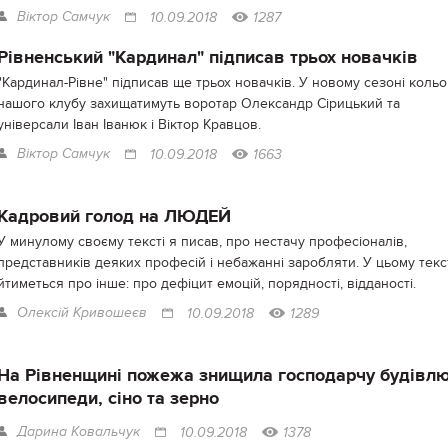
Віктор Самчук
10.09.2018
1287
Рівненський "Кардинал" підписав трьох новачків
"Кардинал-Рівне" підписав ще трьох новачків. У новому сезоні коль
нашого клубу захищатимуть воротар Олександр Сірицький та
універсали Іван Іванюк і Віктор Кравцов.
Віктор Самчук
10.09.2018
1663
Кадровий голод на ЛЮДЕЙ
У минулому своєму тексті я писав, про нестачу професіоналів,
представників деяких професій і небажанні заробляти. У цьому текс
йтиметься про інше: про дефіцит емоцій, порядності, відданості.
Олексій Кривошеєв
10.09.2018
1289
На Рівненщині пожежа знищила господарчу будівлю
велосипеди, сіно та зерно
Дарина Ковальчук
10.09.2018
1378