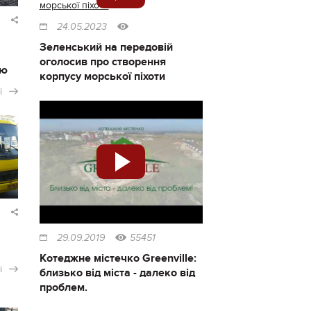
24.05.2023
Зеленський на передовій
оголосив про створення
ію
корпусу морської піхоти
і
29.09.2019
55451
Котеджне містечко Greenville:
і
близько від міста - далеко від
проблем.