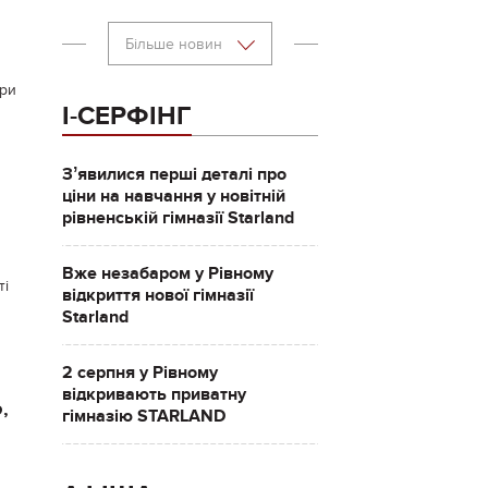
Більше новин
ори
І-СЕРФІНГ
Зʼявилися перші деталі про
ціни на навчання у новітній
рівненській гімназії Starland
Вже незабаром у Рівному
ті
відкриття нової гімназії
Starland
2 серпня у Рівному
відкривають приватну
,
гімназію STARLAND