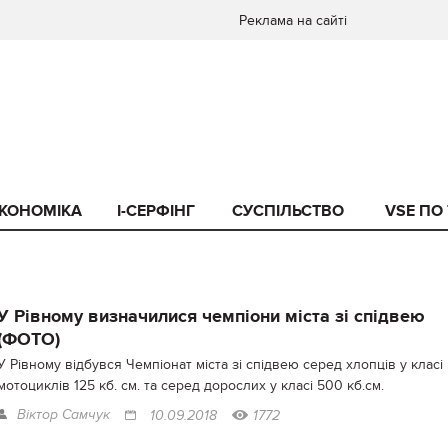
Реклама на сайті
КОНОМІКА
I-СЕРФІНГ
СУСПІЛЬСТВО
VSE ПО
У Рівному визначилися чемпіони міста зі спідвею
(ФОТО)
У Рівному відбувся Чемпіонат міста зі спідвею серед хлопців у класі
мотоциклів 125 кб. см. та серед дорослих у класі 500 кб.см.
Віктор Самчук
10.09.2018
1772