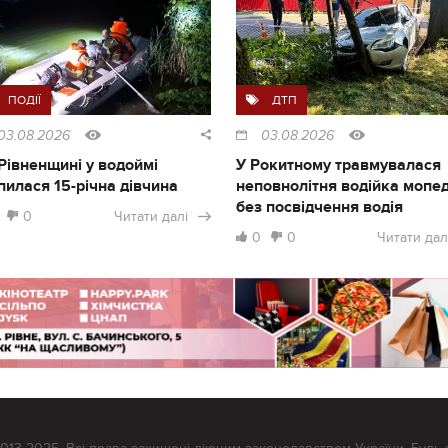
ПОДІЇ
ДТП
03.08.2026
03.08.2026
Рівненщині у водоймі
У Рокитному травмувалася
пилася 15-річна дівчина
неповнолітня водійка мопе
без посвідчення водія
0
Читати далі
0
0
Читати дал