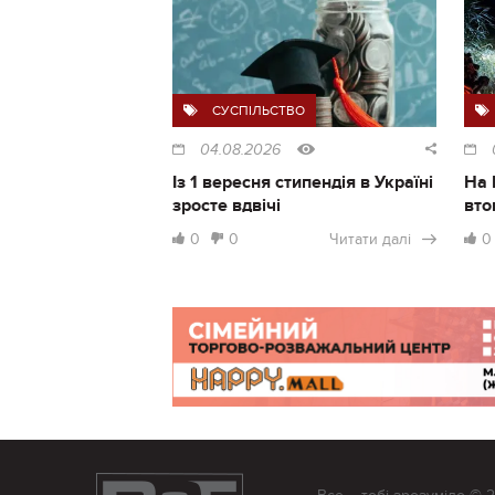
СУСПІЛЬСТВО
04.08.2026
Із 1 вересня стипендія в Україні
На 
зросте вдвічі
вто
0
0
Читати далі
0