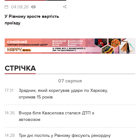
04.08.26
У Рівному зросте вартість
проїзду
СТРІЧКА
07 серпня
17:31
Зрадник, який коригував удари по Харкову,
отримав 15 років
14:36
Вчора біля Квасилова сталася ДТП з
автовозом
14:28
Три дні поспіль у Рівному фіксують рекордну