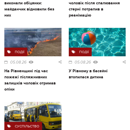
виконали обіцянки:
чоловік після спалювання
майданчик відновили без
стерні потрапив в
них
реанімацію
ПОДІЇ
ПОДІЇ
05.08.26
05.08.26
На Рівненщині під час
У Рівному в басейні
пожежі післяжнивних
втопилася дитина
залишків чоловік отримав
опіки
СУСПІЛЬСТВО