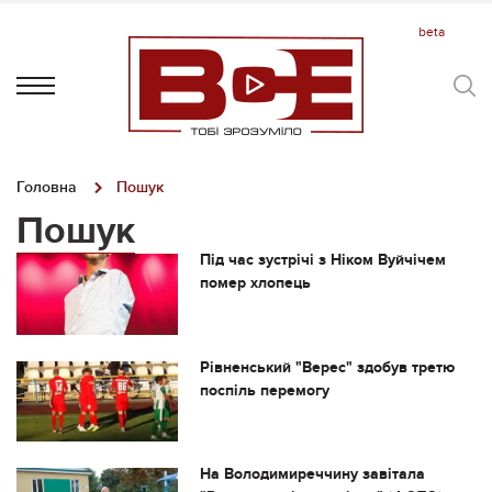
Головна
Пошук
Пошук
Під час зустрічі з Ніком Вуйчічем
помер хлопець
Рівненський "Верес" здобув третю
поспіль перемогу
На Володимиреччину завітала