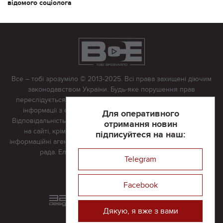
відомого соціолога
Все – тобі зрозуміло © 2013-2025. Всі права захищені діючим
законодавством України. Будь-яке порушення прав
переслідується в судовому порядку. Будь-яке відтворення
інформації з сайту тільки з письмово дозволу редакції.
Для оперативного
Відповідальність за достовірність усіх матеріалів, розміщених
отримання новин
на сайті, крім матеріалів, які містять посилання на інші
підписуйтеся на наш:
інформаційні агентства або інтернет-видання, несе редакційна
рада. Електронна пошта:
vserivne@gmail.com
Telegram
Реклама на сайті
Facebook
Розроблений та підтримується
в
компанії 32х32
Дякую, я вже з вами