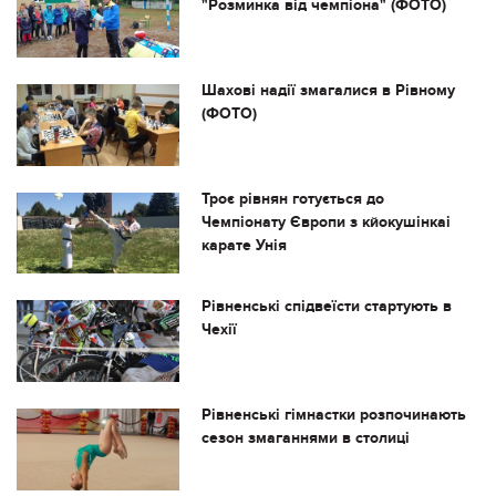
"Розминка від чемпіона" (ФОТО)
Шахові надії змагалися в Рівному
(ФОТО)
Троє рівнян готується до
Чемпіонату Європи з кйокушінкаі
карате Унія
Рівненські спідвеїсти стартують в
Чехії
Рівненські гімнастки розпочинають
сезон змаганнями в столиці