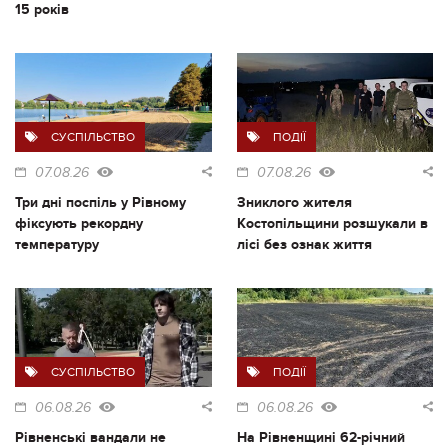
15 років
СУСПІЛЬСТВО
ПОДІЇ
07.08.26
07.08.26
Три дні поспіль у Рівному
Зниклого жителя
фіксують рекордну
Костопільщини розшукали в
температуру
лісі без ознак життя
СУСПІЛЬСТВО
ПОДІЇ
06.08.26
06.08.26
Рівненські вандали не
На Рівненщині 62-річний