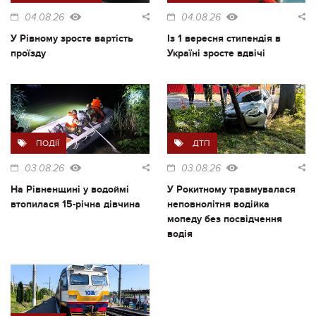
04.08.26
04.08.26
У Рівному зросте вартість
Із 1 вересня стипендія в
проїзду
Україні зросте вдвічі
ПОДІЇ
ДТП
03.08.26
03.08.26
На Рівненщині у водоймі
У Рокитному травмувалася
втопилася 15-річна дівчина
неповнолітня водійка
мопеду без посвідчення
водія