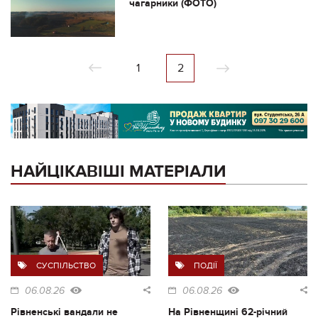
чагарники (ФОТО)
1
2
НАЙЦІКАВІШІ МАТЕРІАЛИ
СУСПІЛЬСТВО
ПОДІЇ
06.08.26
06.08.26
Рівненські вандали не
На Рівненщині 62-річний