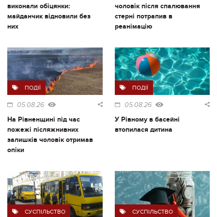
виконали обіцянки:
чоловік після спалювання
майданчик відновили без
стерні потрапив в
них
реанімацію
ПОДІЇ
ПОДІЇ
05.08.26
05.08.26
На Рівненщині під час
У Рівному в басейні
пожежі післяжнивних
втопилася дитина
залишків чоловік отримав
опіки
СУСПІЛЬСТВО
СУСПІЛЬСТВО