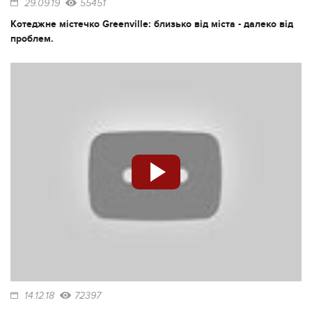
29.09.19
55451
Котеджне містечко Greenville: близько від міста - далеко від
проблем.
14.12.18
72397