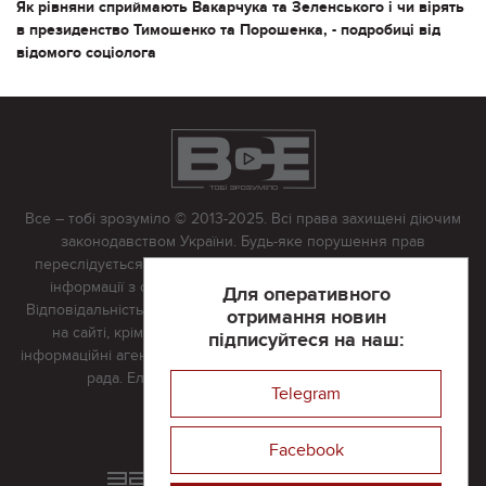
Як рівняни сприймають Вакарчука та Зеленського і чи вірять
в президенство Тимошенко та Порошенка, - подробиці від
відомого соціолога
Все – тобі зрозуміло © 2013-2025. Всі права захищені діючим
законодавством України. Будь-яке порушення прав
переслідується в судовому порядку. Будь-яке відтворення
інформації з сайту тільки з письмово дозволу редакції.
Для оперативного
Відповідальність за достовірність усіх матеріалів, розміщених
отримання новин
на сайті, крім матеріалів, які містять посилання на інші
підписуйтеся на наш:
інформаційні агентства або інтернет-видання, несе редакційна
рада. Електронна пошта:
vserivne@gmail.com
Telegram
Реклама на сайті
Facebook
Розроблений та підтримується