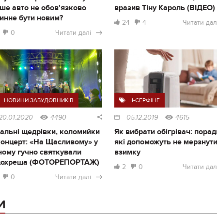
ше авто не обов'язково
вразив Тіну Кароль (ВІДЕО)
инне бути новим?
24
4
Читати дал
0
Читати далі
НОВИНИ ЗАБУДОВНИКІВ
I-СЕРФІНГ
20.01.2020
4490
05.12.2019
4615
альні щедрівки, коломийки
Як вибрати обігрівач: порад
концерт: «На Щасливому» у
які допоможуть не мерзнут
ному гучно святкували
взимку
дохреща (ФОТОРЕПОРТАЖ)
2
0
Читати дал
0
Читати далі
И