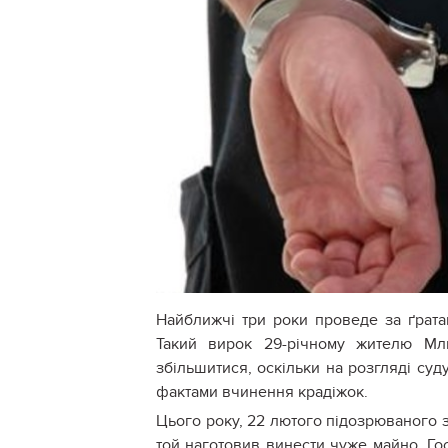
Найближчі три роки проведе за ґрата
Такий вирок 29-річному жителю Мл
збільшитися, оскільки на розгляді су
фактами вчинення крадіжок.
Цього року, 22 лютого підозрюваного 
той наготовив винести чуже майно. Го