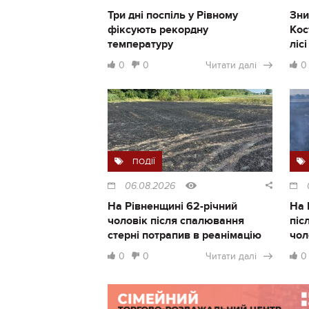
Три дні поспіль у Рівному
Зни
фіксують рекордну
Кос
температуру
ліс
0
0
Читати далі
0
ПОДІЇ
06.08.2026
На Рівненщині 62-річний
На 
чоловік після спалювання
піс
стерні потрапив в реанімацію
чол
0
0
Читати далі
0