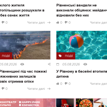
клого жителя
Рівненські вандали не
топільщини розшукали в
виконали обіцянки: майдан
і без ознак життя
відновили без них
0
Читати далі
0
0
Читати дал
ПОДІЇ
ПОДІЇ
05.08.2026
05.08.2026
Рівненщині під час пожежі
У Рівному в басейні втопил
ляжнивних залишків
дитина
овік отримав опіки
0
0
Читати дал
0
Читати далі