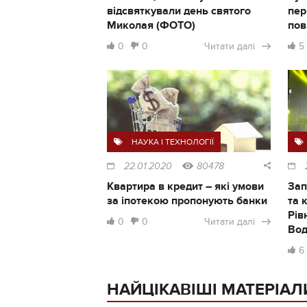
відсвяткували день святого
пер
Миколая (ФОТО)
пов
0
0
Читати далі
5
НАУКА І ТЕХНОЛОГІЇ
22.01.2020
80478
Квартира в кредит – які умови
Зап
за іпотекою пропонують банки
та 
Рів
0
0
Читати далі
Во
6
НАЙЦІКАВІШІ МАТЕРІАЛ