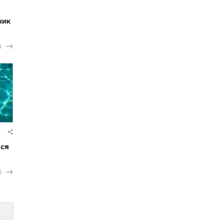
чик
і
ася
і