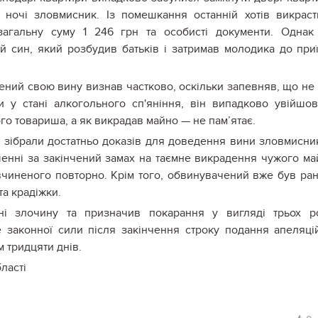
 ночі зловмисник. Із помешкання останній хотів викраст
агальну суму 1 246 грн та особисті документи. Однак
й син, який розбудив батьків і затримав молодика до при
чений свою вину визнав частково, оскільки запевняв, що не
и у стані алкогольного сп'яніння, він випадково увійшо
го товариша, а як викрадав майно — не пам’ятає.
ії зібрали достатньо доказів для доведення вини зловмисни
нні за закінчений замах на таємне викрадення чужого ма
вчиненого повторно. Крім того, обвинувачений вже був ра
а крадіжки.
і злочину та призначив покарання у вигляді трьох ро
 законної сили після закінчення строку подання апеляці
м тридцяти днів.
бласті