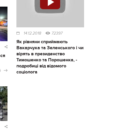
14.12.2018
72397
Як рівняни сприймають
Вакарчука та Зеленського і чи
вірять в президенство
ася
Тимошенко та Порошенка, -
подробиці від відомого
і
соціолога