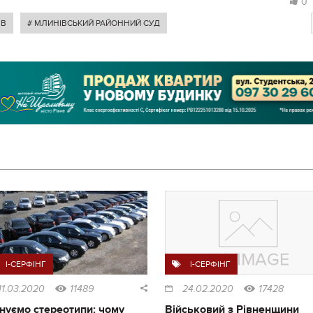
0
ІВ
# МЛИНІВСЬКИЙ РАЙОННИЙ СУД
I-СЕРФІНГ
I-СЕРФІНГ
11.03.2020
11489
24.02.2020
17428
нуємо стереотипи: чому
Військовий з Рівненщини