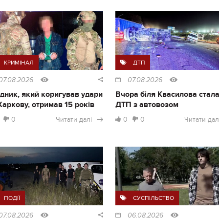
КРИМІНАЛ
ДТП
07.08.2026
07.08.2026
дник, який коригував удари
Вчора біля Квасилова стал
Харкову, отримав 15 років
ДТП з автовозом
0
Читати далі
0
0
Читати дал
ПОДІЇ
СУСПІЛЬСТВО
07.08.2026
06.08.2026