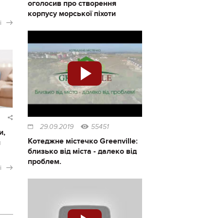
оголосив про створення
корпусу морської піхоти
і
29.09.2019
55451
и,
Котеджне містечко Greenville:
и
близько від міста - далеко від
проблем.
і