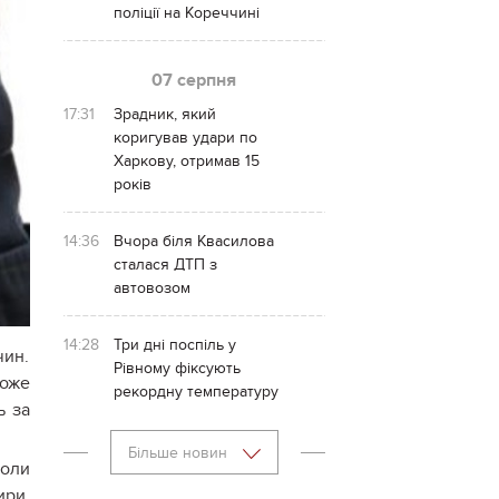
поліції на Кореччині
07 серпня
17:31
Зрадник, який
коригував удари по
Харкову, отримав 15
років
14:36
Вчора біля Квасилова
сталася ДТП з
автовозом
14:28
Три дні поспіль у
чин.
Рівному фіксують
оже
рекордну температуру
ь за
Більше новин
коли
ири,