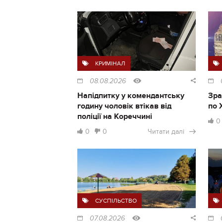
КРИМІНАЛ
08.08.2026
Напідпитку у комендантську
Зра
годину чоловік втікав від
по 
поліції на Кореччині
0
0
0
Читати далі
СУСПІЛЬСТВО
07.08.2026