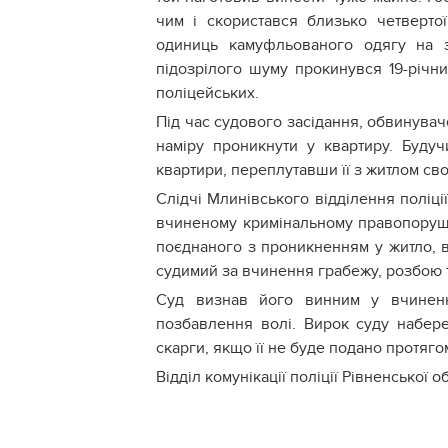
чим і скористався близько четвертої
одиниць камуфльованого одягу на з
підозрілого шуму прокинувся 19-річни
поліцейських.
Під час судового засідання, обвинува
наміру проникнути у квартиру. Будуч
квартири, переплутавши її з житлом сво
Слідчі Млинівського відділення поліц
вчиненому кримінальному правопоруше
поєднаного з проникненням у житло, 
судимий за вчинення грабежу, розбою т
Суд визнав його винним у вчиненн
позбавлення волі. Вирок суду набере
скарги, якщо її не буде подано протяго
Відділ комунікації поліції Рівненської о