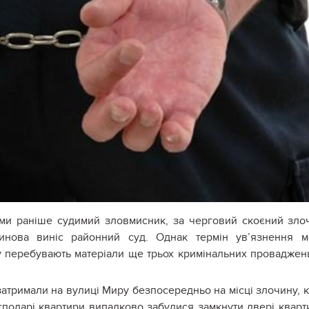
ми раніше судимий зловмисник, за черговий скоєний зло
инова виніс районний суд. Однак термін ув’язнення м
ду перебувають матеріали ще трьох кримінальних проваджен
затримали на вулиці Миру безпосередньо на місці злочину, 
сподарі квартири випадково забулися замкнути двері кварт