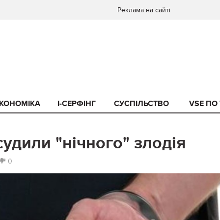
Реклама на сайті
КОНОМІКА
I-СЕРФІНГ
СУСПІЛЬСТВО
VSE ПО
судили "нічного" злодія
0