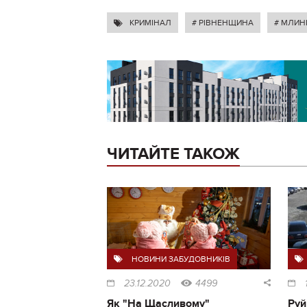
КРИМІНАЛ
# РІВНЕНЩИНА
# МЛИН
ЧИТАЙТЕ ТАКОЖ
НОВИНИ ЗАБУДОВНИКІВ
23.12.2020
4499
Як "На Щасливому"
Руй