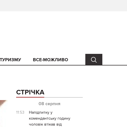
 ТУРИЗМУ
ВСЕ-МОЖЛИВО
СТРІЧКА
08 серпня
11:53
Напідпитку у
комендантську годину
чоловік втікав від