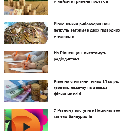
мільйонів гривень податків
Рівненський рибоохоронний
патруль затримав двох підводних
мисливців
На Рівненщині писатимуть
радіодиктант
Рівняни сплатили понад 1,1 млрд.
гривень податку на доходи
фізичних осіб
У Рівному виступить Національна
капела бандуристів