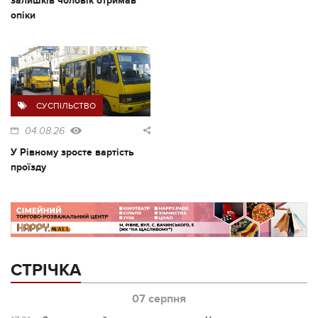
залишків чоловік отримав
опіки
СУСПІЛЬСТВО
04.08.26
У Рівному зросте вартість
проїзду
СТРІЧКА
07 серпня