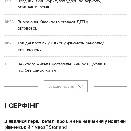
17:31
Зрадник, який коригував удари по Харкову,
отримав 15 років
14:36
Вчора біля Квасилова сталася ДТП з
автовозом
14:28
Три дні поспіль у Рівному фіксують рекордну
температуру
10:37
Зниклого жителя Костопільщини розшукали в
лісі без ознак життя
Більше новин
І-СЕРФІНГ
Зʼявилися перші деталі про ціни на навчання у новітній
рівненській гімназії Starland