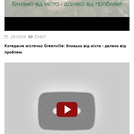
29.09.19
55451
Котеджне містечко Greenville: близько від міста - далеко від
проблем.