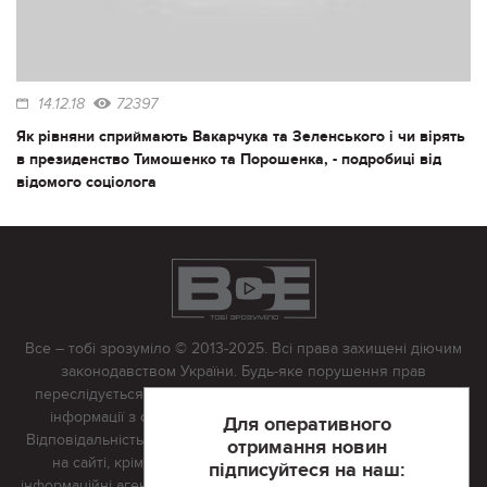
14.12.18
72397
Як рівняни сприймають Вакарчука та Зеленського і чи вірять
в президенство Тимошенко та Порошенка, - подробиці від
відомого соціолога
Все – тобі зрозуміло © 2013-2025. Всі права захищені діючим
законодавством України. Будь-яке порушення прав
переслідується в судовому порядку. Будь-яке відтворення
інформації з сайту тільки з письмово дозволу редакції.
Для оперативного
Відповідальність за достовірність усіх матеріалів, розміщених
отримання новин
на сайті, крім матеріалів, які містять посилання на інші
підписуйтеся на наш:
інформаційні агентства або інтернет-видання, несе редакційна