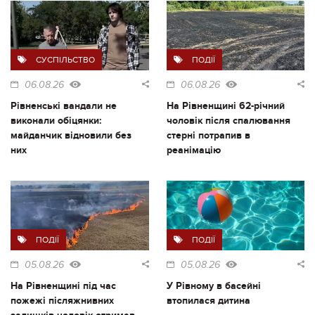
СУСПІЛЬСТВО
ПОДІЇ
06.08.26
06.08.26
Рівненські вандали не
На Рівненщині 62-річний
виконали обіцянки:
чоловік після спалювання
майданчик відновили без
стерні потрапив в
них
реанімацію
ПОДІЇ
ПОДІЇ
05.08.26
05.08.26
На Рівненщині під час
У Рівному в басейні
пожежі післяжнивних
втопилася дитина