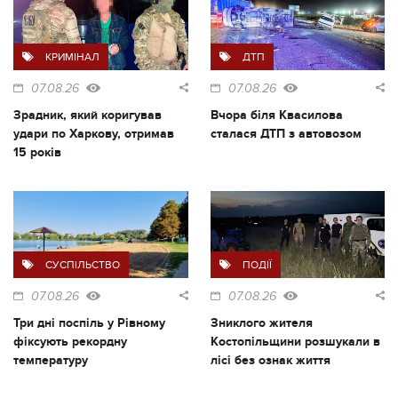
КРИМІНАЛ
ДТП
07.08.26
07.08.26
Зрадник, який коригував
Вчора біля Квасилова
удари по Харкову, отримав
сталася ДТП з автовозом
15 років
СУСПІЛЬСТВО
ПОДІЇ
07.08.26
07.08.26
Три дні поспіль у Рівному
Зниклого жителя
фіксують рекордну
Костопільщини розшукали в
температуру
лісі без ознак життя