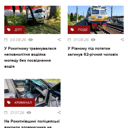
ДТП
ПОДІЇ
03.08.26
01.08.26
У Рокитному травмувалася
У Рівному під потягом
неповнолітня водійка
загинув 62-річний чоловік
мопеду без посвідчення
водія
КРИМІНАЛ
31.07.26
На Рокитнівщині поліцейські
викрили зловмисника на