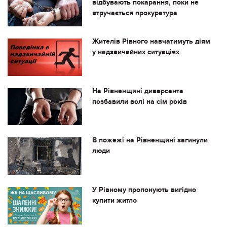
відбувають покарання, поки не
втручається прокуратура
Жителів Рівного навчатимуть діям
у надзвичайних ситуаціях
На Рівненщині диверсанта
позбавили волі на сім років
В пожежі на Рівненщині загинули
люди
У Рівному пропонують вигідно
купити житло