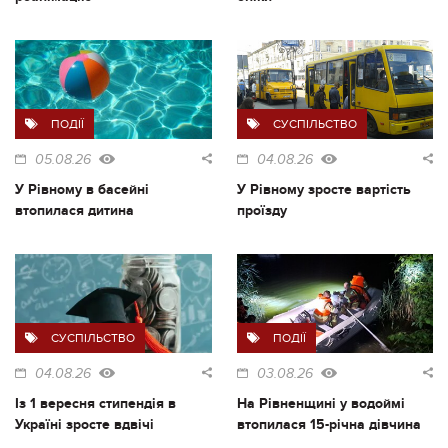
ПОДІЇ
СУСПІЛЬСТВО
05.08.26
04.08.26
У Рівному в басейні
У Рівному зросте вартість
втопилася дитина
проїзду
СУСПІЛЬСТВО
ПОДІЇ
04.08.26
03.08.26
Із 1 вересня стипендія в
На Рівненщині у водоймі
Україні зросте вдвічі
втопилася 15-річна дівчина