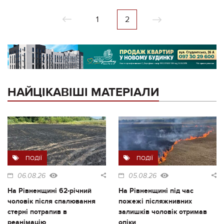
1
2
НАЙЦІКАВІШІ МАТЕРІАЛИ
ПОДІЇ
ПОДІЇ
06.08.26
05.08.26
На Рівненщині 62-річний
На Рівненщині під час
чоловік після спалювання
пожежі післяжнивних
стерні потрапив в
залишків чоловік отримав
реанімацію
опіки