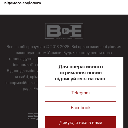
відомого соціолога
Все – тобі зрозуміло © 2013-2025. Всі права захищені діючим
законодавством України. Будь-яке порушення прав
переслідується в судовому порядку. Будь-яке відтворення
інформації з сайту тільки з письмово дозволу редакції.
Для оперативного
Відповідальність за достовірність усіх матеріалів, розміщених
отримання новин
на сайті, крім матеріалів, які містять посилання на інші
підписуйтеся на наш:
інформаційні агентства або інтернет-видання, несе редакційна
рада. Електронна пошта:
vserivne@gmail.com
Telegram
Реклама на сайті
Facebook
Розроблений та підтримується
в
компанії 32х32
Дякую, я вже з вами