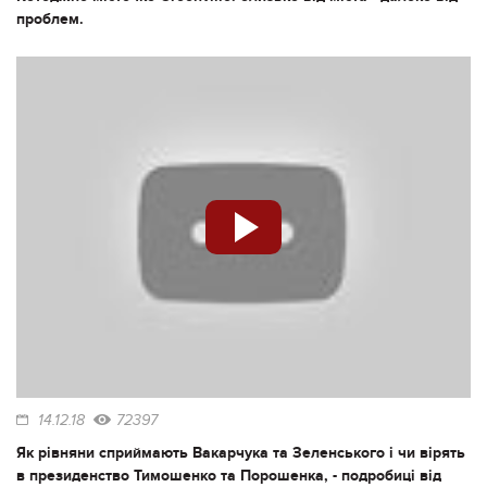
проблем.
14.12.18
72397
Як рівняни сприймають Вакарчука та Зеленського і чи вірять
в президенство Тимошенко та Порошенка, - подробиці від