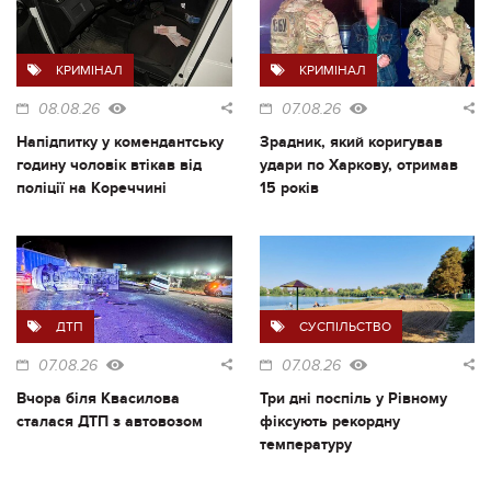
КРИМІНАЛ
КРИМІНАЛ
08.08.26
07.08.26
Напідпитку у комендантську
Зрадник, який коригував
годину чоловік втікав від
удари по Харкову, отримав
поліції на Кореччині
15 років
ДТП
СУСПІЛЬСТВО
07.08.26
07.08.26
Вчора біля Квасилова
Три дні поспіль у Рівному
сталася ДТП з автовозом
фіксують рекордну
температуру