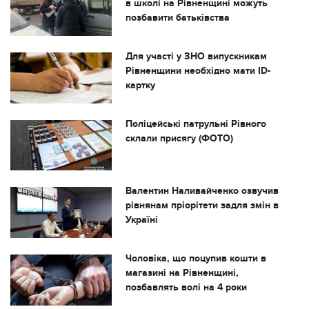
в школі на Рівненщині можуть
позбавити батьківства
Для участі у ЗНО випускникам
Рівненщини необхідно мати ID-
картку
Поліцейські патрульні Рівного
склали присягу (ФОТО)
Валентин Наливайченко озвучив
рівнянам пріорітети задля змін в
Україні
Чоловіка, що поцупив кошти в
магазині на Рівненщині,
позбавлять волі на 4 роки