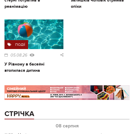
стерні потрапив в
залишків чоловік отримав
реанімацію
опіки
ПОДІЇ
05.08.26
У Рівному в басейні
втопилася дитина
СТРІЧКА
08 серпня