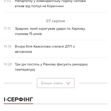
11:53
Напідпитку у комендантську годину чоловік
втікав від поліції на Кореччині
07 серпня
17:31
Зрадник, який коригував удари по Харкову,
отримав 15 років
14:36
Вчора біля Квасилова сталася ДТП з
автовозом
14:28
Три дні поспіль у Рівному фіксують рекордну
температуру
Більше новин
І-СЕРФІНГ