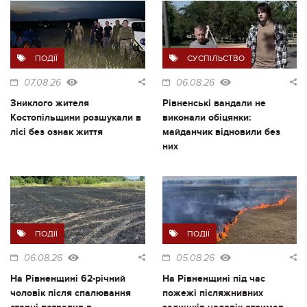
ПОДІЇ
СУСПІЛЬСТВО
07.08.26
06.08.26
Зниклого жителя
Рівненські вандали не
Костопільщини розшукали в
виконали обіцянки:
лісі без ознак життя
майданчик відновили без
них
ПОДІЇ
ПОДІЇ
06.08.26
05.08.26
На Рівненщині 62-річний
На Рівненщині під час
чоловік після спалювання
пожежі післяжнивних