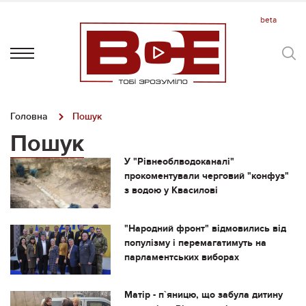
Головна
Пошук
Пошук
У "Рівнеоблводоканалі"
прокоментували черговий "конфуз"
з водою у Квасилові
"Народний фронт" відмовились від
популізму і перемагатимуть на
парламентських виборах
Матір - п`яницю, що забула дитину