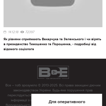
14.12.18
72397
Як рівняни сприймають Вакарчука та Зеленського і чи вірять
в президенство Тимошенко та Порошенка, - подробиці від
відомого соціолога
Все – тобі зрозуміло © 2013-2025. Всі права захищені діючим
законодавством України. Будь-яке порушення прав
переслідується в судовому порядку. Будь-яке відтворення
інформації з сайту тільки з письмово дозволу редакції.
Для оперативного
Відповідальність за достовірність усіх матеріалів, розміщених