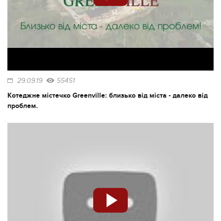
29.09.19
55451
Котеджне містечко Greenville: близько від міста - далеко від
проблем.