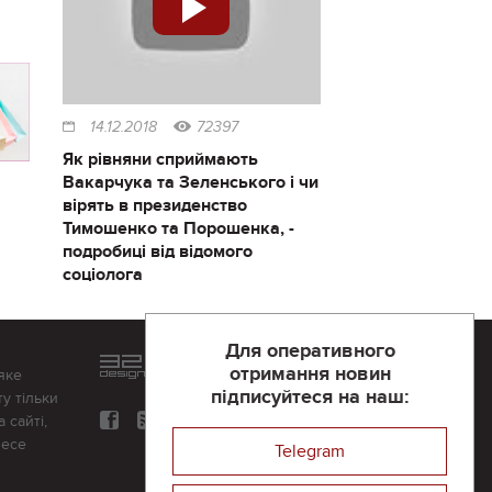
14.12.2018
72397
Як рівняни сприймають
Вакарчука та Зеленського і чи
вірять в президенство
Тимошенко та Порошенка, -
подробиці від відомого
соціолога
Для оперативного
Розроблений та підтримується
отримання новин
яке
в
компанії 32х32
підписуйтеся на наш:
у тільки
 сайті,
несе
Telegram