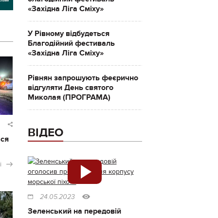
«Західна Ліга Сміху»
У Рівному відбудеться
Благодійний фестиваль
«Західна Ліга Сміху»
Рівнян запрошують феєрично
відгуляти День святого
Миколая (ПРОГРАМА)
ВІДЕО
ася
і
24.05.2023
Зеленський на передовій