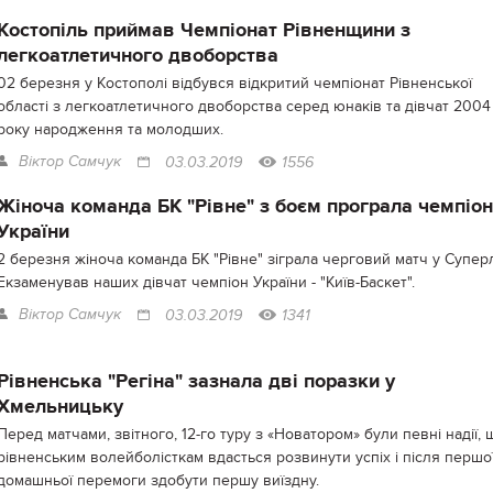
Костопіль приймав Чемпіонат Рівненщини з
легкоатлетичного двоборства
02 березня у Костополі відбувся відкритий чемпіонат Рівненської
області з легкоатлетичного двоборства серед юнаків та дівчат 2004
року народження та молодших.
Віктор Самчук
03.03.2019
1556
Жіноча команда БК "Рівне" з боєм програла чемпіон
України
2 березня жіноча команда БК "Рівне" зіграла черговий матч у Суперлі
Екзаменував наших дівчат чемпіон України - "Київ-Баскет".
Віктор Самчук
03.03.2019
1341
Рівненська "Регіна" зазнала дві поразки у
Хмельницьку
Перед матчами, звітного, 12-го туру з «Новатором» були певні надії, 
рівненським волейболісткам вдасться розвинути успіх і після першо
домашньої перемоги здобути першу виїздну.