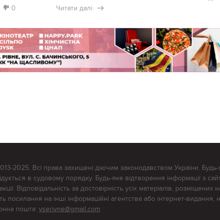
0
Читати далі
2013-2025. Всі права захищені діючим законодавством України. Будь-
ується в судовому порядку. Будь-яке відтворення інформації з сайт
ції. Відповідальність за достовірність усіх матеріалів, розміщених на
тять посилання на інші інформаційні агентства або інтернет-видання, 
ронна пошта:
vserivne@gmail.com