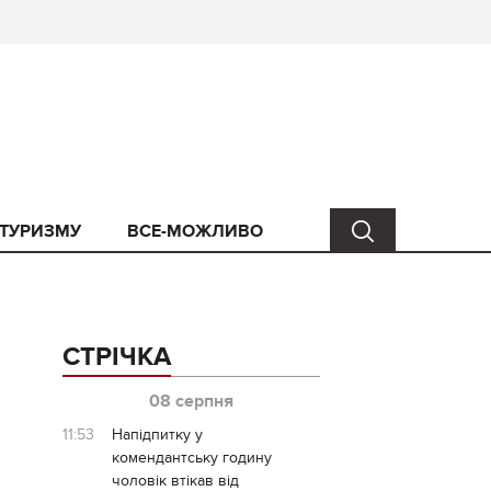
 ТУРИЗМУ
ВСЕ-МОЖЛИВО
СТРІЧКА
08 серпня
11:53
Напідпитку у
комендантську годину
чоловік втікав від