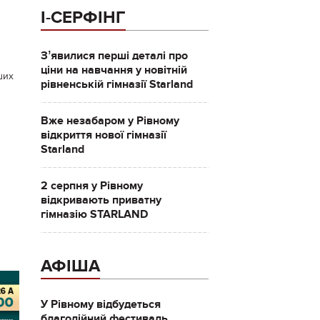
І-СЕРФІНГ
Зʼявилися перші деталі про
ціни на навчання у новітній
ших
рівненській гімназії Starland
Вже незабаром у Рівному
відкриття нової гімназії
Starland
2 серпня у Рівному
відкривають приватну
гімназію STARLAND
АФІША
У Рівному відбудеться
благодійний фестиваль