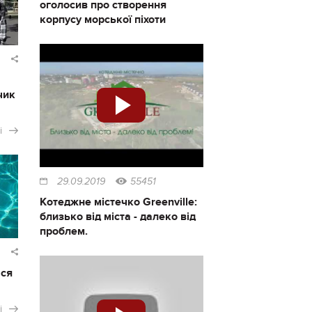
оголосив про створення
корпусу морської піхоти
чик
і
29.09.2019
55451
Котеджне містечко Greenville:
близько від міста - далеко від
проблем.
ася
і