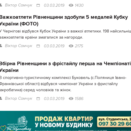
Віктор Самчук
03.03.2019
1430
Важкоатлети Рівненщини здобули 5 медалей Кубку
України (ФОТО)
У Чернігові відбувся Кубок України з важкої атлетики. 198 найсильні
важкоатлетів країни змагалися за нагороди.
Віктор Самчук
03.03.2019
2175
Збірна Рівненщини з фрістайлу перша на Чемпіонаті
України
В спортивно-туристичному комплексі Буковель (с.Поляниця Івано-
Франківської області) відбувся чемпіонат України з фристайлу
(акробатика) серед чоловіків та жінок.
Віктор Самчук
03.03.2019
1586