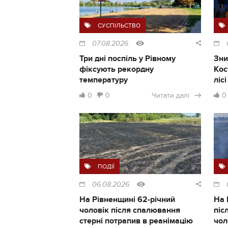
СУСПІЛЬСТВО
07.08.2026
Три дні поспіль у Рівному
Зни
фіксують рекордну
Кос
температуру
ліс
0
0
Читати далі
0
ПОДІЇ
06.08.2026
На Рівненщині 62-річний
На 
чоловік після спалювання
піс
стерні потрапив в реанімацію
чол