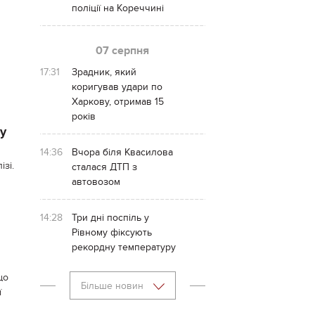
поліції на Кореччині
07 серпня
17:31
Зрадник, який
коригував удари по
Харкову, отримав 15
років
у
14:36
Вчора біля Квасилова
зі.
сталася ДТП з
автовозом
14:28
Три дні поспіль у
Рівному фіксують
рекордну температуру
що
Більше новин
ї