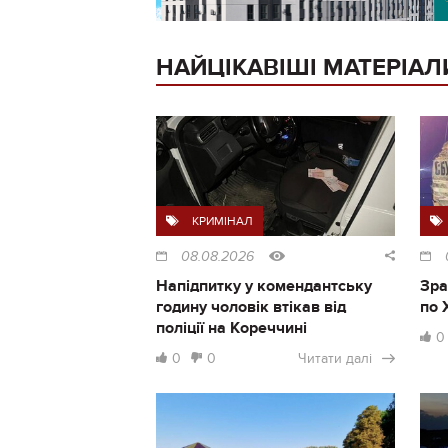
НАЙЦІКАВІШІ МАТЕРІАЛ
КРИМІНАЛ
08.08.2026
Напідпитку у комендантську
Зра
годину чоловік втікав від
по 
поліції на Кореччині
0
0
0
Читати далі