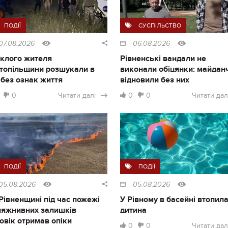
ПОДІЇ
СУСПІЛЬСТВО
07.08.2026
06.08.2026
клого жителя
Рівненські вандали не
топільщини розшукали в
виконали обіцянки: майдан
і без ознак життя
відновили без них
0
Читати далі
0
0
Читати дал
ПОДІЇ
ПОДІЇ
05.08.2026
05.08.2026
Рівненщині під час пожежі
У Рівному в басейні втопил
ляжнивних залишків
дитина
овік отримав опіки
0
0
Читати дал