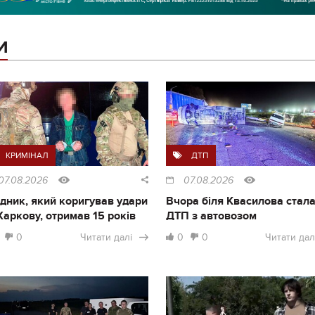
И
КРИМІНАЛ
ДТП
07.08.2026
07.08.2026
дник, який коригував удари
Вчора біля Квасилова стал
Харкову, отримав 15 років
ДТП з автовозом
0
Читати далі
0
0
Читати дал