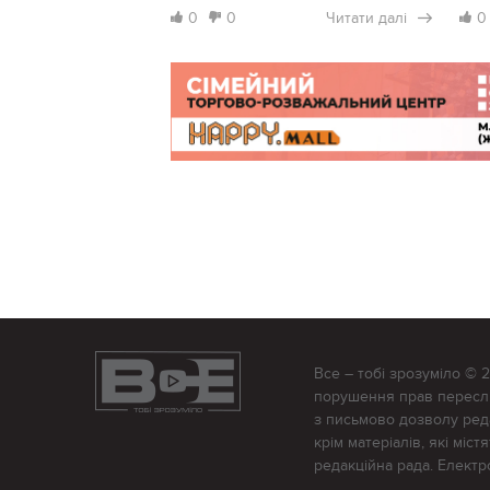
0
0
Читати далі
0
Все – тобі зрозуміло © 
порушення прав переслід
з письмово дозволу редак
крім матеріалів, які міс
редакційна рада. Елект