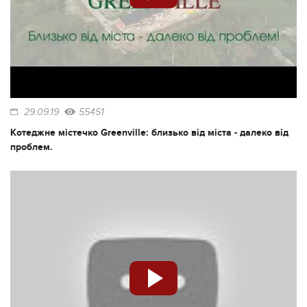
29.09.19
55451
Котеджне містечко Greenville: близько від міста - далеко від
проблем.