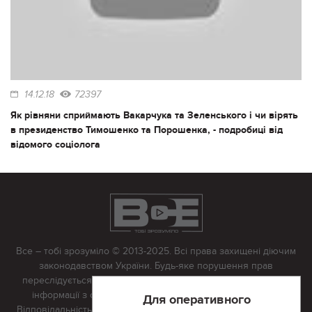
14.12.18
72397
Як рівняни сприймають Вакарчука та Зеленського і чи вірять
в президенство Тимошенко та Порошенка, - подробиці від
відомого соціолога
Все – тобі зрозуміло © 2013-2025. Всі права захищені діючим
законодавством України. Будь-яке порушення прав
переслідується в судовому порядку. Будь-яке відтворення
інформації з сайту тільки з письмово дозволу редакції.
Для оперативного
Відповідальність за достовірність усіх матеріалів, розміщених