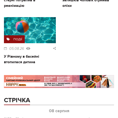
стерні потрапив в
залишків чоловік отримав
реанімацію
опіки
ПОДІЇ
05.08.26
У Рівному в басейні
втопилася дитина
СТРІЧКА
08 серпня