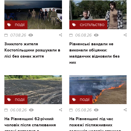
ПОДІЇ
СУСПІЛЬСТВО
07.08.26
06.08.26
Зниклого жителя
Рівненські вандали не
Костопільщини розшукали в
виконали обіцянки:
лісі без ознак життя
майданчик відновили без
них
ПОДІЇ
ПОДІЇ
06.08.26
05.08.26
На Рівненщині 62-річний
На Рівненщині під час
чоловік після спалювання
пожежі післяжнивних