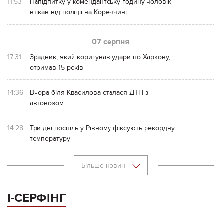
11:53
Напідпитку у комендантську годину чоловік
втікав від поліції на Кореччині
07 серпня
17:31
Зрадник, який коригував удари по Харкову,
отримав 15 років
14:36
Вчора біля Квасилова сталася ДТП з
автовозом
14:28
Три дні поспіль у Рівному фіксують рекордну
температуру
Більше новин
І-СЕРФІНГ