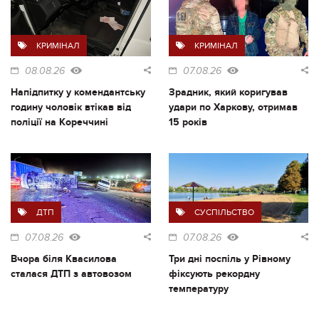
КРИМІНАЛ
КРИМІНАЛ
08.08.26
07.08.26
Напідпитку у комендантську
Зрадник, який коригував
годину чоловік втікав від
удари по Харкову, отримав
поліції на Кореччині
15 років
ДТП
СУСПІЛЬСТВО
07.08.26
07.08.26
Вчора біля Квасилова
Три дні поспіль у Рівному
сталася ДТП з автовозом
фіксують рекордну
температуру