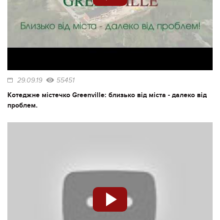
29.09.19
55451
Котеджне містечко Greenville: близько від міста - далеко від
проблем.