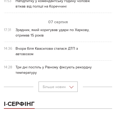
11:53
Напідпитку у комендантську годину чоловік
втікав від поліції на Кореччині
07 серпня
17:31
Зрадник, який коригував удари по Харкову,
отримав 15 років
14:36
Вчора біля Квасилова сталася ДТП з
автовозом
14:28
Три дні поспіль у Рівному фіксують рекордну
температуру
Більше новин
І-СЕРФІНГ