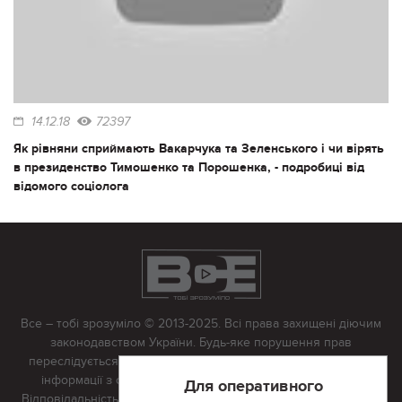
14.12.18
72397
Як рівняни сприймають Вакарчука та Зеленського і чи вірять
в президенство Тимошенко та Порошенка, - подробиці від
відомого соціолога
Все – тобі зрозуміло © 2013-2025. Всі права захищені діючим
законодавством України. Будь-яке порушення прав
переслідується в судовому порядку. Будь-яке відтворення
інформації з сайту тільки з письмово дозволу редакції.
Для оперативного
Відповідальність за достовірність усіх матеріалів, розміщених