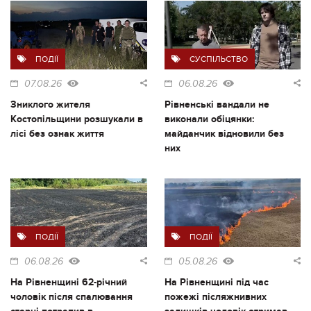
ПОДІЇ
СУСПІЛЬСТВО
07.08.26
06.08.26
Зниклого жителя
Рівненські вандали не
Костопільщини розшукали в
виконали обіцянки:
лісі без ознак життя
майданчик відновили без
них
ПОДІЇ
ПОДІЇ
06.08.26
05.08.26
На Рівненщині 62-річний
На Рівненщині під час
чоловік після спалювання
пожежі післяжнивних