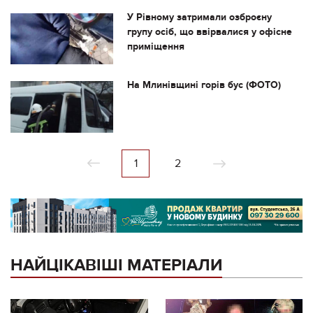
У Рівному затримали озброєну
групу осіб, що ввірвалися у офісне
приміщення
На Млинівщині горів бус (ФОТО)
1
2
НАЙЦІКАВІШІ МАТЕРІАЛИ