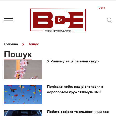
Головна
Пошук
Пошук
У Рівному зацвіла алея сакур
Поліське небо: над рівненським
аеропортом кружлятимуть змії
Побита автівка та сльозогінний газ: