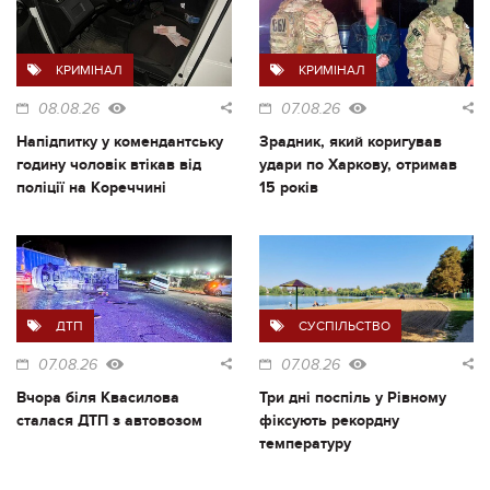
КРИМІНАЛ
КРИМІНАЛ
08.08.26
07.08.26
Напідпитку у комендантську
Зрадник, який коригував
годину чоловік втікав від
удари по Харкову, отримав
поліції на Кореччині
15 років
ДТП
СУСПІЛЬСТВО
07.08.26
07.08.26
Вчора біля Квасилова
Три дні поспіль у Рівному
сталася ДТП з автовозом
фіксують рекордну
температуру