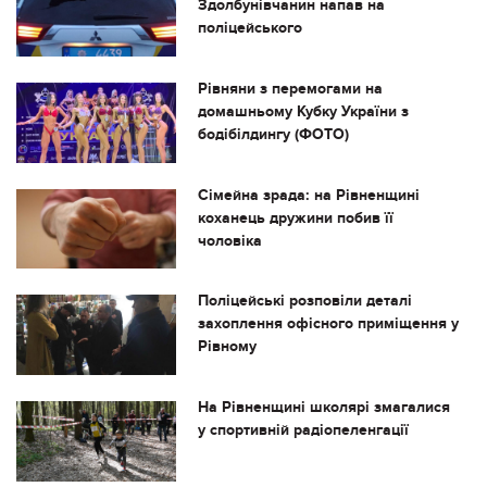
Здолбунівчанин напав на
поліцейського
Рівняни з перемогами на
домашньому Кубку України з
бодібілдингу (ФОТО)
Сімейна зрада: на Рівненщині
коханець дружини побив її
чоловіка
Поліцейські розповіли деталі
захоплення офісного приміщення у
Рівному
На Рівненщині школярі змагалися
у спортивній радіопеленгації