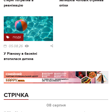
стерні потрапив в
залишків чоловік отримав
реанімацію
опіки
ПОДІЇ
05.08.26
У Рівному в басейні
втопилася дитина
СТРІЧКА
08 серпня