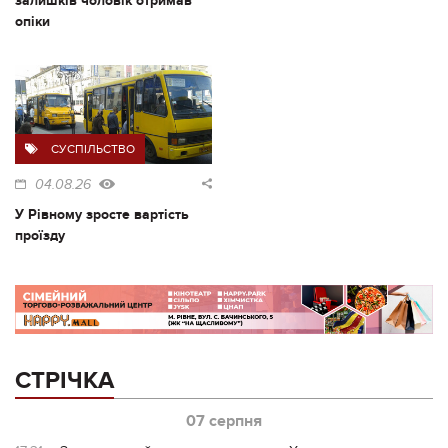
залишків чоловік отримав
опіки
СУСПІЛЬСТВО
04.08.26
У Рівному зросте вартість
проїзду
СТРІЧКА
07 серпня