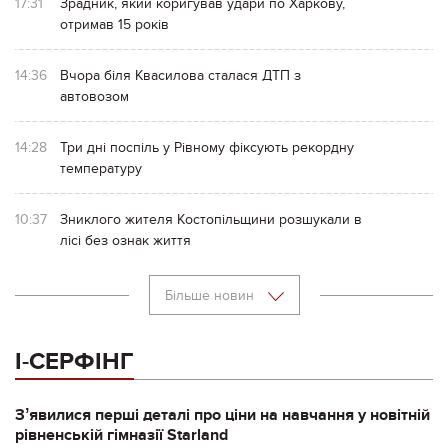
17:31
Зрадник, який коригував удари по Харкову,
отримав 15 років
14:36
Вчора біля Квасилова сталася ДТП з
автовозом
14:28
Три дні поспіль у Рівному фіксують рекордну
температуру
10:37
Зниклого жителя Костопільщини розшукали в
лісі без ознак життя
Більше новин
І-СЕРФІНГ
Зʼявилися перші деталі про ціни на навчання у новітній
рівненській гімназії Starland