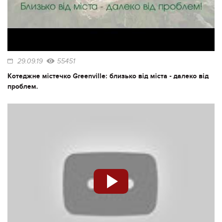
29.09.19
55451
Котеджне містечко Greenville: близько від міста - далеко від
проблем.