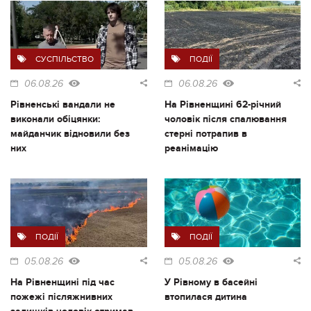
СУСПІЛЬСТВО
ПОДІЇ
06.08.26
06.08.26
Рівненські вандали не
На Рівненщині 62-річний
виконали обіцянки:
чоловік після спалювання
майданчик відновили без
стерні потрапив в
них
реанімацію
ПОДІЇ
ПОДІЇ
05.08.26
05.08.26
На Рівненщині під час
У Рівному в басейні
пожежі післяжнивних
втопилася дитина