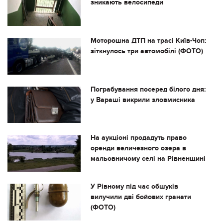
зникають велосипеди
Моторошна ДТП на трасі Київ-Чоп:
зіткнулось три автомобілі (ФОТО)
Пограбування посеред білого дня:
у Вараші викрили зловмисника
На аукціоні продадуть право
оренди величезного озера в
мальовничому селі на Рівненщині
У Рівному під час обшуків
вилучили дві бойових гранати
(ФОТО)