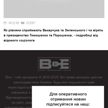
14.12.18
72397
Як рівняни сприймають Вакарчука та Зеленського і чи вірять
в президенство Тимошенко та Порошенка, - подробиці від
відомого соціолога
Все – тобі зрозуміло © 2013-2025. Всі права захищені діючим
законодавством України. Будь-яке порушення прав
переслідується в судовому порядку. Будь-яке відтворення
інформації з сайту тільки з письмово дозволу редакції.
Для оперативного
Відповідальність за достовірність усіх матеріалів, розміщених
отримання новин
на сайті, крім матеріалів, які містять посилання на інші
підписуйтеся на наш:
інформаційні агентства або інтернет-видання, несе редакційна