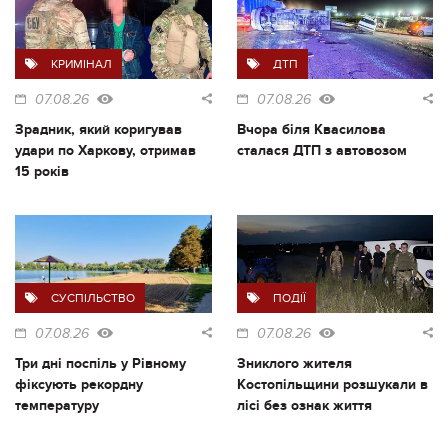
КРИМІНАЛ
ДТП
07.08.26
07.08.26
Зрадник, який коригував
Вчора біля Квасилова
удари по Харкову, отримав
сталася ДТП з автовозом
15 років
СУСПІЛЬСТВО
ПОДІЇ
07.08.26
07.08.26
Три дні поспіль у Рівному
Зниклого жителя
фіксують рекордну
Костопільщини розшукали в
температуру
лісі без ознак життя