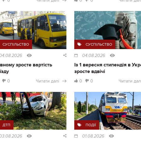
0
Читати далі
0
0
Читати дал
СУСПІЛЬСТВО
СУСПІЛЬСТВО
04.08.2026
04.08.2026
івному зросте вартість
Із 1 вересня стипендія в Укр
їзду
зросте вдвічі
0
Читати далі
0
0
Читати дал
ДТП
ПОДІЇ
03.08.2026
01.08.2026