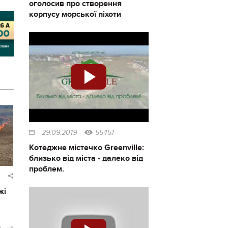
оголосив про створення
корпусу морської піхоти
29.09.2019
55451
Котеджне містечко Greenville:
близько від міста - далеко від
проблем.
жі