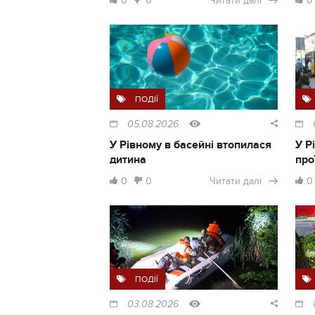
0
0
Читати далі
0
ПОДІЇ
05.08.2026
У Рівному в басейні втопилася
У Р
дитина
про
0
0
Читати далі
0
ПОДІЇ
03.08.2026