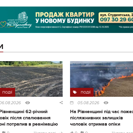
И
ПОДІЇ
ПОДІЇ
06.08.2026
05.08.2026
Рівненщині 62-річний
На Рівненщині під час поже
овік після спалювання
післяжнивних залишків
рні потрапив в реанімацію
чоловік отримав опіки