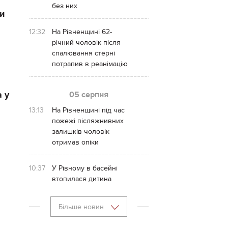
без них
и
12:32
На Рівненщині 62-
річний чоловік після
спалювання стерні
потрапив в реанімацію
05 серпня
 у
13:13
На Рівненщині під час
пожежі післяжнивних
залишків чоловік
отримав опіки
10:37
У Рівному в басейні
втопилася дитина
Більше новин