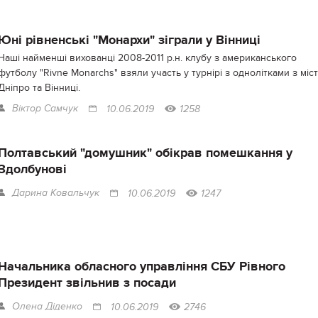
Юні рівненські "Монархи" зіграли у Вінниці
Наші найменші вихованці 2008-2011 р.н. клубу з американського
футболу "Rivne Monarchs" взяли участь у турнірі з однолітками з міс
Дніпро та Вінниці.
Віктор Самчук
10.06.2019
1258
Полтавський "домушник" обікрав помешкання у
Здолбунові
Дарина Ковальчук
10.06.2019
1247
Начальника обласного управління СБУ Рівного
Президент звільнив з посади
Олена Діденко
10.06.2019
2746