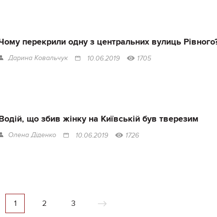
Чому перекрили одну з центральних вулиць Рівного
Дарина Ковальчук
10.06.2019
1705
Водій, що збив жінку на Київській був тверезим
Олена Діденко
10.06.2019
1726
1
2
3