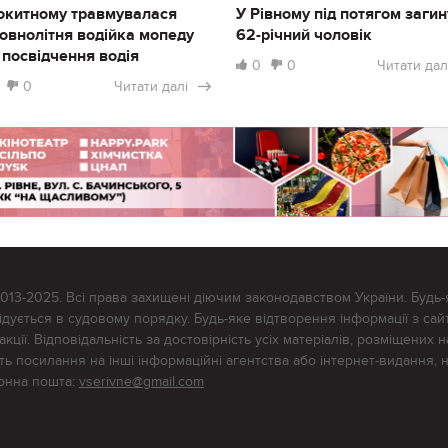
окитному травмувалася
У Рівному під потягом загин
овнолітня водійка мопеду
62-річний чоловік
 посвідчення водія
0
0
Читати дал
0
Читати далі
2013-2025. Всі права захищені діючим законодавством України. Будь-
ується в судовому порядку. Будь-яке відтворення інформації з сайт
ції. Відповідальність за достовірність усіх матеріалів, розміщених на
тять посилання на інші інформаційні агентства або інтернет-видання, 
ронна пошта:
vserivne@gmail.com