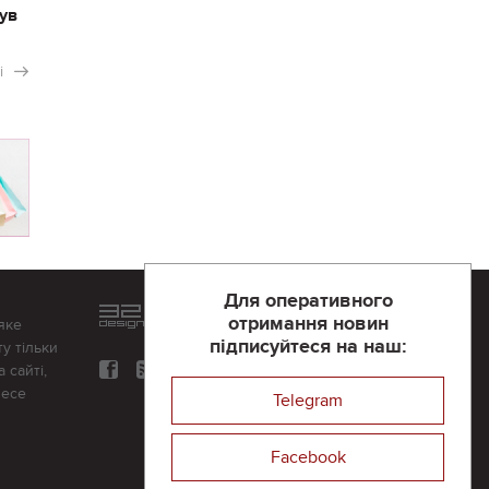
ув
і
Для оперативного
Розроблений та підтримується
отримання новин
яке
в
компанії 32х32
підписуйтеся на наш:
у тільки
 сайті,
несе
Telegram
Facebook