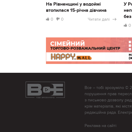
На Рівненщині у водоймі
У Р
втопилася 15-річна дівчина
неп
без
0
0
Читати далі
0
Все – тобі зрозуміло © 
порушення прав переслід
з письмово дозволу редак
крім матеріалів, які міс
редакційна рада. Елект
Реклама на сайті