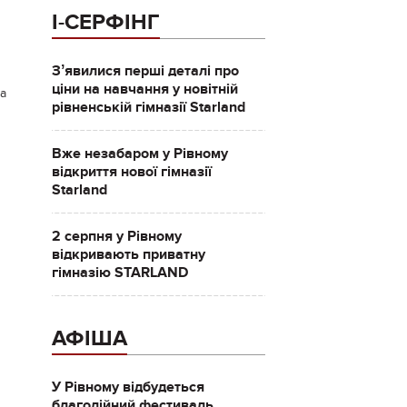
І-СЕРФІНГ
Зʼявилися перші деталі про
ціни на навчання у новітній
та
рівненській гімназії Starland
Вже незабаром у Рівному
відкриття нової гімназії
Starland
2 серпня у Рівному
відкривають приватну
гімназію STARLAND
АФІША
У Рівному відбудеться
благодійний фестиваль