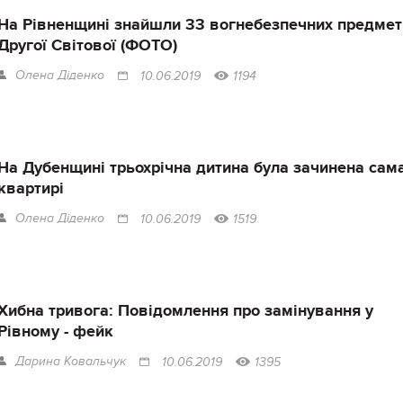
На Рівненщині знайшли 33 вогнебезпечних предмет
Другої Світової (ФОТО)
Олена Діденко
10.06.2019
1194
На Дубенщині трьохрічна дитина була зачинена сама
квартирі
Олена Діденко
10.06.2019
1519
Хибна тривога: Повідомлення про замінування у
Рівному - фейк
Дарина Ковальчук
10.06.2019
1395