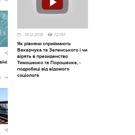
і
14.12.2018
72397
Як рівняни сприймають
Вакарчука та Зеленського і чи
вірять в президенство
аїні
Тимошенко та Порошенка, -
подробиці від відомого
соціолога
і