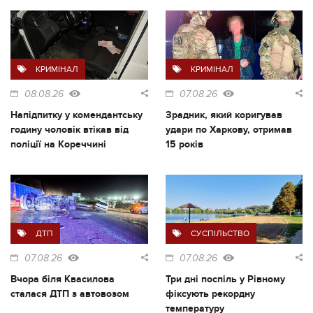
КРИМІНАЛ
КРИМІНАЛ
08.08.26
07.08.26
Напідпитку у комендантську
Зрадник, який коригував
годину чоловік втікав від
удари по Харкову, отримав
поліції на Кореччині
15 років
ДТП
СУСПІЛЬСТВО
07.08.26
07.08.26
Вчора біля Квасилова
Три дні поспіль у Рівному
сталася ДТП з автовозом
фіксують рекордну
температуру