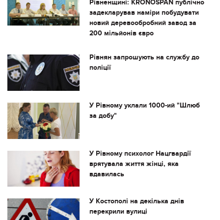
Рівненщині: KRONOSPAN публічно
задекларував наміри побудувати
новий деревообробний завод за
200 мільйонів євро
Рівнян запрошують на службу до
поліції
У Рівному уклали 1000-ий "Шлюб
за добу"
У Рівному психолог Нацгвардії
врятувала життя жінці, яка
вдавилась
У Костополі на декілька днів
перекрили вулиці