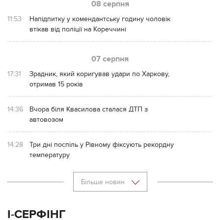
08 серпня
11:53
Напідпитку у комендантську годину чоловік
втікав від поліції на Кореччині
07 серпня
17:31
Зрадник, який коригував удари по Харкову,
отримав 15 років
14:36
Вчора біля Квасилова сталася ДТП з
автовозом
14:28
Три дні поспіль у Рівному фіксують рекордну
температуру
Більше новин
І-СЕРФІНГ