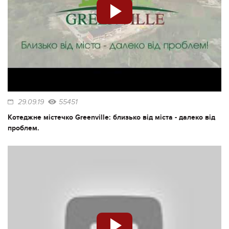
29.09.19
55451
Котеджне містечко Greenville: близько від міста - далеко від
проблем.