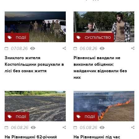
ПОДІЇ
СУСПІЛЬСТВО
07.08.26
06.08.26
Зниклого жителя
Рівненські вандали не
Костопільщини розшукали в
виконали обіцянки:
лісі без ознак життя
майданчик відновили без
них
ПОДІЇ
ПОДІЇ
06.08.26
05.08.26
На Рівненщині 62-річний
На Рівненщині під час