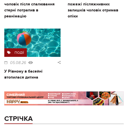
чоловік після спалювання
пожежі післяжнивних
стерні потрапив в
залишків чоловік отримав
реанімацію
опіки
ПОДІЇ
05.08.26
У Рівному в басейні
втопилася дитина
СТРІЧКА