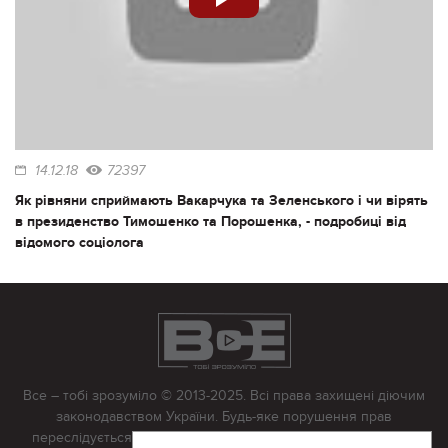
14.12.18
72397
Як рівняни сприймають Вакарчука та Зеленського і чи вірять
в президенство Тимошенко та Порошенка, - подробиці від
відомого соціолога
Все – тобі зрозуміло © 2013-2025. Всі права захищені діючим
законодавством України. Будь-яке порушення прав
переслідується в судовому порядку. Будь-яке відтворення