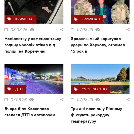
КРИМІНАЛ
КРИМІНАЛ
08.08.26
07.08.26
Напідпитку у комендантську
Зрадник, який коригував
годину чоловік втікав від
удари по Харкову, отримав
поліції на Кореччині
15 років
ДТП
СУСПІЛЬСТВО
07.08.26
07.08.26
Вчора біля Квасилова
Три дні поспіль у Рівному
сталася ДТП з автовозом
фіксують рекордну
температуру