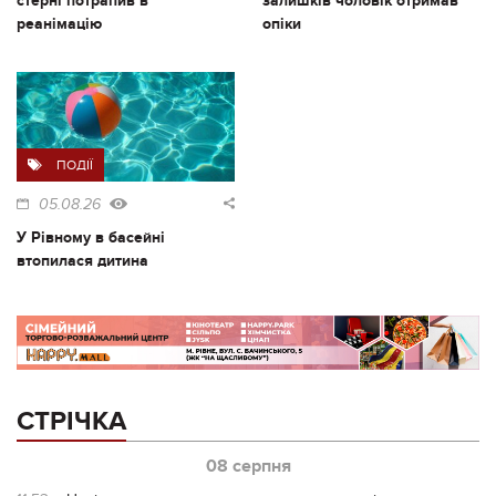
стерні потрапив в
залишків чоловік отримав
реанімацію
опіки
ПОДІЇ
05.08.26
У Рівному в басейні
втопилася дитина
СТРІЧКА
08 серпня