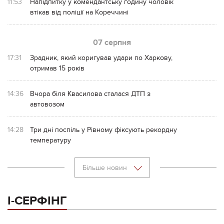
11:53
Напідпитку у комендантську годину чоловік
втікав від поліції на Кореччині
07 серпня
17:31
Зрадник, який коригував удари по Харкову,
отримав 15 років
14:36
Вчора біля Квасилова сталася ДТП з
автовозом
14:28
Три дні поспіль у Рівному фіксують рекордну
температуру
Більше новин
І-СЕРФІНГ