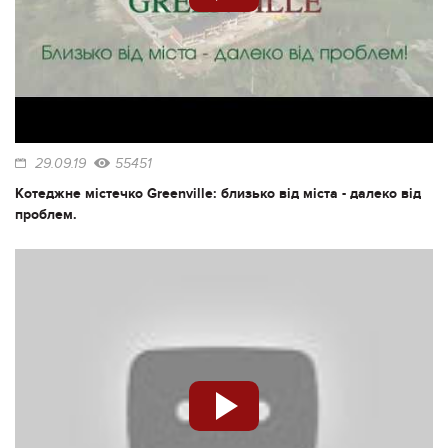
29.09.19
55451
Котеджне містечко Greenville: близько від міста - далеко від
проблем.