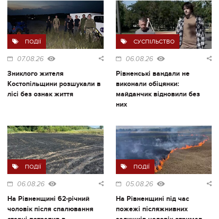
ПОДІЇ
СУСПІЛЬСТВО
07.08.26
06.08.26
Зниклого жителя
Рівненські вандали не
Костопільщини розшукали в
виконали обіцянки:
лісі без ознак життя
майданчик відновили без
них
ПОДІЇ
ПОДІЇ
06.08.26
05.08.26
На Рівненщині 62-річний
На Рівненщині під час
чоловік після спалювання
пожежі післяжнивних