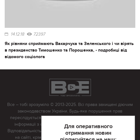
14.12.18
72397
Як рівняни сприймають Вакарчука та Зеленського і чи вірять
в президенство Тимошенко та Порошенка, - подробиці від
відомого соціолога
Все – тобі зрозуміло © 2013-2025. Всі права захищені діючим
законодавством України. Будь-яке порушення прав
переслідується в судовому порядку. Будь-яке відтворення
інформації з сайту тільки з письмово дозволу редакції.
Для оперативного
Відповідальність за достовірність усіх матеріалів, розміщених
отримання новин
на сайті, крім матеріалів, які містять посилання на інші
підписуйтеся на наш: