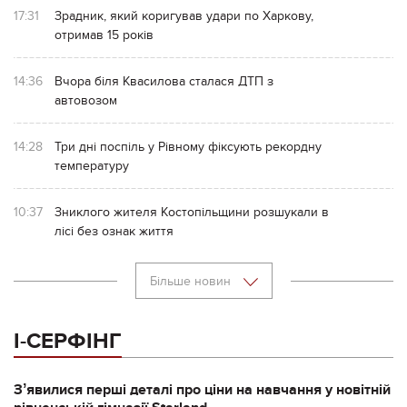
17:31
Зрадник, який коригував удари по Харкову,
отримав 15 років
14:36
Вчора біля Квасилова сталася ДТП з
автовозом
14:28
Три дні поспіль у Рівному фіксують рекордну
температуру
10:37
Зниклого жителя Костопільщини розшукали в
лісі без ознак життя
Більше новин
І-СЕРФІНГ
Зʼявилися перші деталі про ціни на навчання у новітній