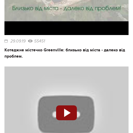
29.09.19
55451
Котеджне містечко Greenville: близько від міста - далеко від
проблем.