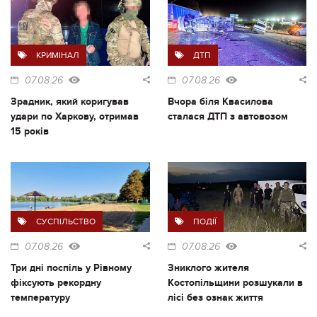
КРИМІНАЛ
ДТП
07.08.26
07.08.26
Зрадник, який коригував
Вчора біля Квасилова
удари по Харкову, отримав
сталася ДТП з автовозом
15 років
СУСПІЛЬСТВО
ПОДІЇ
07.08.26
07.08.26
Три дні поспіль у Рівному
Зниклого жителя
фіксують рекордну
Костопільщини розшукали в
температуру
лісі без ознак життя