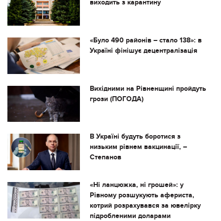
виходить з карантину
«Було 490 районів – стало 138»: в
Україні фінішує децентралізація
Вихідними на Рівненщині пройдуть
грози (ПОГОДА)
В Україні будуть боротися з
низьким рівнем вакцинації, –
Степанов
«Ні ланцюжка, ні грошей»: у
Рівному розшукують афериста,
котрий розрахувався за ювелірку
підробленими доларами