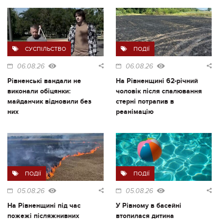
СУСПІЛЬСТВО
ПОДІЇ
06.08.26
06.08.26
Рівненські вандали не
На Рівненщині 62-річний
виконали обіцянки:
чоловік після спалювання
майданчик відновили без
стерні потрапив в
них
реанімацію
ПОДІЇ
ПОДІЇ
05.08.26
05.08.26
На Рівненщині під час
У Рівному в басейні
пожежі післяжнивних
втопилася дитина