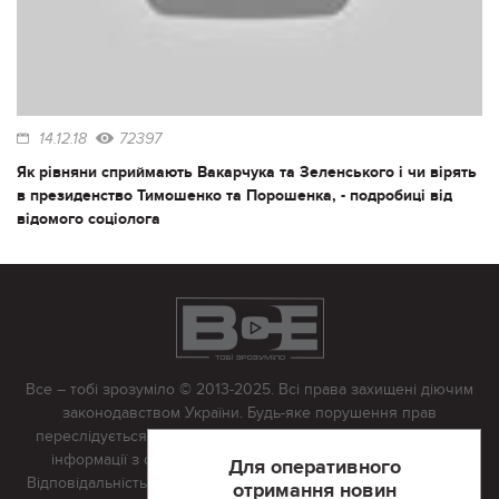
14.12.18
72397
Як рівняни сприймають Вакарчука та Зеленського і чи вірять
в президенство Тимошенко та Порошенка, - подробиці від
відомого соціолога
Все – тобі зрозуміло © 2013-2025. Всі права захищені діючим
законодавством України. Будь-яке порушення прав
переслідується в судовому порядку. Будь-яке відтворення
інформації з сайту тільки з письмово дозволу редакції.
Для оперативного
Відповідальність за достовірність усіх матеріалів, розміщених
отримання новин