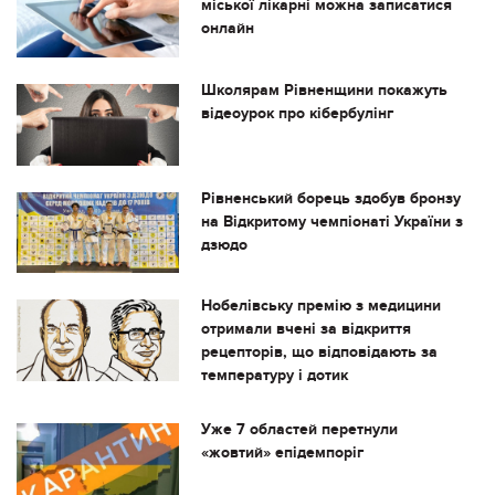
міської лікарні можна записатися
онлайн
Школярам Рівненщини покажуть
відеоурок про кібербулінг
Рівненський борець здобув бронзу
на Відкритому чемпіонаті України з
дзюдо
Нобелівську премію з медицини
отримали вчені за відкриття
рецепторів, що відповідають за
температуру і дотик
Уже 7 областей перетнули
«жовтий» епідемпоріг