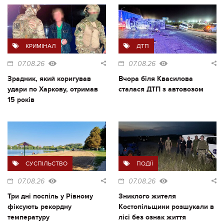
КРИМІНАЛ
ДТП
07.08.26
07.08.26
Зрадник, який коригував
Вчора біля Квасилова
удари по Харкову, отримав
сталася ДТП з автовозом
15 років
СУСПІЛЬСТВО
ПОДІЇ
07.08.26
07.08.26
Три дні поспіль у Рівному
Зниклого жителя
фіксують рекордну
Костопільщини розшукали в
температуру
лісі без ознак життя