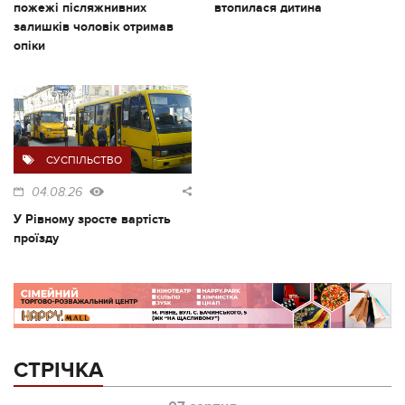
пожежі післяжнивних
втопилася дитина
залишків чоловік отримав
опіки
СУСПІЛЬСТВО
04.08.26
У Рівному зросте вартість
проїзду
СТРІЧКА