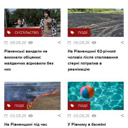
СУСПІЛЬСТВО
ПОДІЇ
06.08.26
06.08.26
Рівненські вандали не
На Рівненщині 62-річний
виконали обіцянки:
чоловік після спалювання
майданчик відновили без
стерні потрапив в
них
реанімацію
ПОДІЇ
ПОДІЇ
05.08.26
05.08.26
На Рівненщині під час
У Рівному в басейні