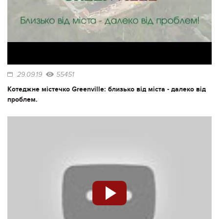
29.09.19
55451
Котеджне містечко Greenville: близько від міста - далеко від
проблем.