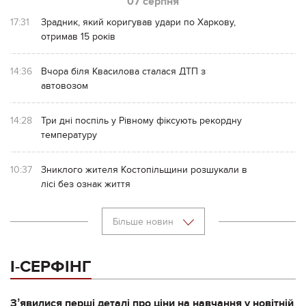
07 серпня
17:31
Зрадник, який коригував удари по Харкову,
отримав 15 років
14:36
Вчора біля Квасилова сталася ДТП з
автовозом
14:28
Три дні поспіль у Рівному фіксують рекордну
температуру
10:37
Зниклого жителя Костопільщини розшукали в
лісі без ознак життя
Більше новин
І-СЕРФІНГ
Зʼявилися перші деталі про ціни на навчання у новітній