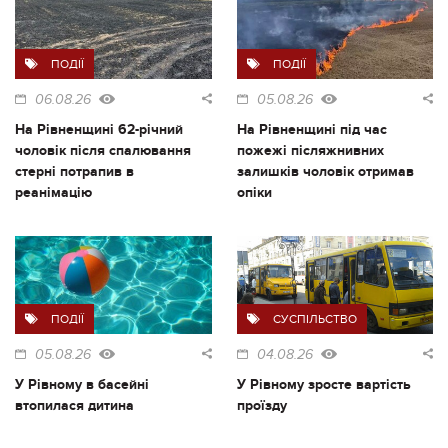
ПОДІЇ
ПОДІЇ
06.08.26
05.08.26
На Рівненщині 62-річний
На Рівненщині під час
чоловік після спалювання
пожежі післяжнивних
стерні потрапив в
залишків чоловік отримав
реанімацію
опіки
ПОДІЇ
СУСПІЛЬСТВО
05.08.26
04.08.26
У Рівному в басейні
У Рівному зросте вартість
втопилася дитина
проїзду