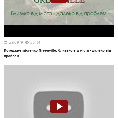
29.09.19
55451
Котеджне містечко Greenville: близько від міста - далеко від
проблем.