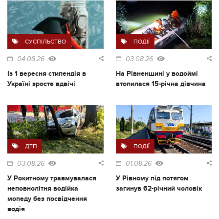
СУСПІЛЬСТВО
ПОДІЇ
04.08.26
03.08.26
Із 1 вересня стипендія в
На Рівненщині у водоймі
Україні зросте вдвічі
втопилася 15-річна дівчина
ДТП
ПОДІЇ
03.08.26
01.08.26
У Рокитному травмувалася
У Рівному під потягом
неповнолітня водійка
загинув 62-річний чоловік
мопеду без посвідчення
водія