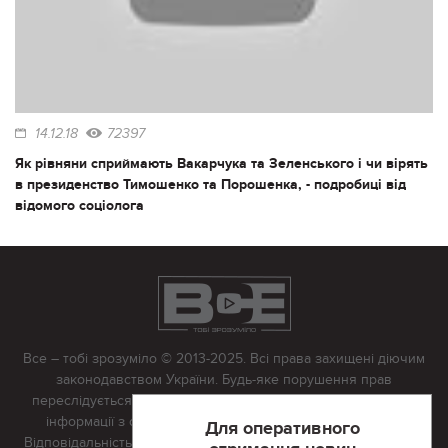
14.12.18
72397
Як рівняни сприймають Вакарчука та Зеленського і чи вірять
в президенство Тимошенко та Порошенка, - подробиці від
відомого соціолога
Все – тобі зрозуміло © 2013-2025. Всі права захищені діючим
законодавством України. Будь-яке порушення прав
переслідується в судовому порядку. Будь-яке відтворення
інформації з сайту тільки з письмово дозволу редакції.
Для оперативного
Відповідальність за достовірність усіх матеріалів, розміщених