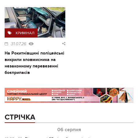
КРИМІНАЛ
31.07.26
На Рокитнівщині поліцейські
викрили зловмисника на
незаконному перевезенні
боєприпасів
СТРІЧКА
06 серпня