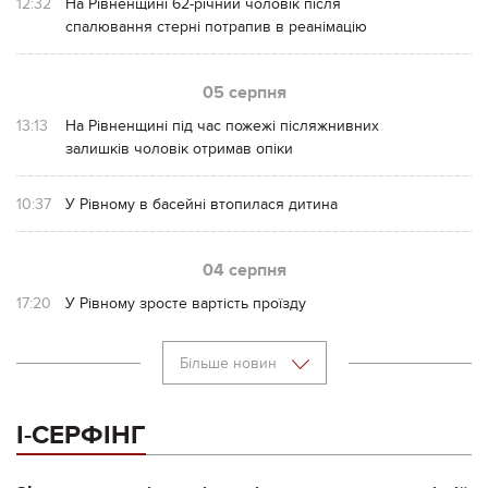
12:32
На Рівненщині 62-річний чоловік після
спалювання стерні потрапив в реанімацію
05 серпня
13:13
На Рівненщині під час пожежі післяжнивних
залишків чоловік отримав опіки
10:37
У Рівному в басейні втопилася дитина
04 серпня
17:20
У Рівному зросте вартість проїзду
Більше новин
І-СЕРФІНГ