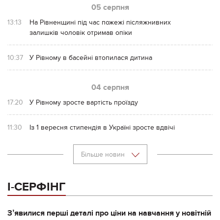
05 серпня
13:13
На Рівненщині під час пожежі післяжнивних
залишків чоловік отримав опіки
10:37
У Рівному в басейні втопилася дитина
04 серпня
17:20
У Рівному зросте вартість проїзду
11:30
Із 1 вересня стипендія в Україні зросте вдвічі
Більше новин
І-СЕРФІНГ
Зʼявилися перші деталі про ціни на навчання у новітній