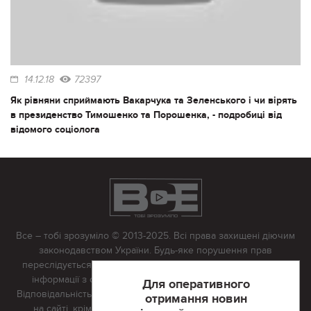
14.12.18
72397
Як рівняни сприймають Вакарчука та Зеленського і чи вірять
в президенство Тимошенко та Порошенка, - подробиці від
відомого соціолога
Все – тобі зрозуміло © 2013-2025. Всі права захищені діючим
законодавством України. Будь-яке порушення прав
переслідується в судовому порядку. Будь-яке відтворення
інформації з сайту тільки з письмово дозволу редакції.
Для оперативного
Відповідальність за достовірність усіх матеріалів, розміщених
отримання новин
на сайті, крім матеріалів, які містять посилання на інші