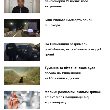
пенсіонерки 11 тисяч: його
затримано
Біля Рівного насмерть збили
пішохода
На Рівненщині затримали
розбійників, які вибивали з людей
гроші
Туманно та вітряно: якою буде
погода на Рівненщині
найближчими днями
Медики розповіли, скільки триває
ефект після вакцинації від
коронавірусу