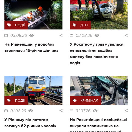
ПОДІЇ
ДТП
03.08.26
03.08.26
На Рівненщині у водоймі
У Рокитному травмувалася
втопилася 15-річна дівчина
неповнолітня водійка
мопеду без посвідчення
водія
ПОДІЇ
КРИМІНАЛ
01.08.26
31.07.26
У Рівному під потягом
На Рокитнівщині поліцейські
загинув 62-річний чоловік
викрили зловмисника на