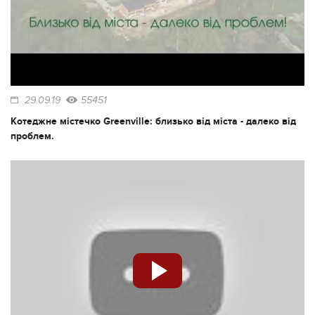
29.09.19
55451
Котеджне містечко Greenville: близько від міста - далеко від
проблем.