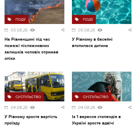
ПОДІЇ
ПОДІЇ
05.08.26
05.08.26
На Рівненщині під час
У Рівному в басейні
пожежі післяжнивних
втопилася дитина
залишків чоловік отримав
опіки
СУСПІЛЬСТВО
СУСПІЛЬСТВО
04.08.26
04.08.26
У Рівному зросте вартість
Із 1 вересня стипендія в
проїзду
Україні зросте вдвічі