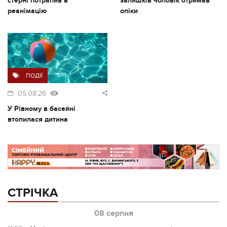
стерні потрапив в
залишків чоловік отримав
реанімацію
опіки
ПОДІЇ
05.08.26
У Рівному в басейні
втопилася дитина
СТРІЧКА
08 серпня