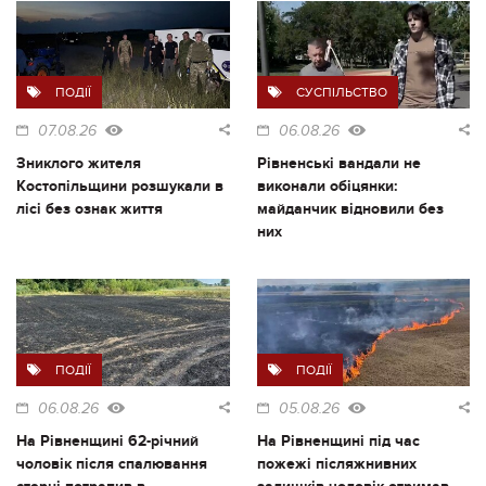
ПОДІЇ
СУСПІЛЬСТВО
07.08.26
06.08.26
Зниклого жителя
Рівненські вандали не
Костопільщини розшукали в
виконали обіцянки:
лісі без ознак життя
майданчик відновили без
них
ПОДІЇ
ПОДІЇ
06.08.26
05.08.26
На Рівненщині 62-річний
На Рівненщині під час
чоловік після спалювання
пожежі післяжнивних