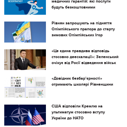
медичних гарантій: які послуги
будуть безкоштовними
Рівнян запрошують на підняття
Олімпійського прапора до старту
зимових Олімпійських Ігор
«Це єдина правдива відповідь
стосовно деескалації»: Зеленський
очікує від Росії відведення військ
«Довідник безбар’єрності»
отримають школярі Рівненщини
США відповіли Кремлю на
ультиматум стосовно вступу
України до НАТО