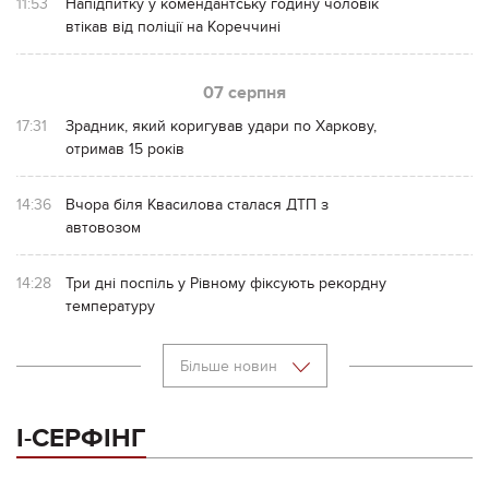
11:53
Напідпитку у комендантську годину чоловік
втікав від поліції на Кореччині
07 серпня
17:31
Зрадник, який коригував удари по Харкову,
отримав 15 років
14:36
Вчора біля Квасилова сталася ДТП з
автовозом
14:28
Три дні поспіль у Рівному фіксують рекордну
температуру
Більше новин
І-СЕРФІНГ