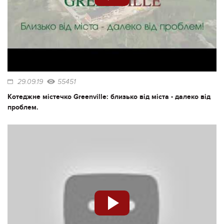
29.09.19
55451
Котеджне містечко Greenville: близько від міста - далеко від
проблем.