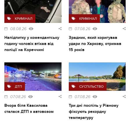
КРИМІНАЛ
КРИМІНАЛ
08.08.26
07.08.26
Напідпитку у комендантську
Зрадник, який коригував
годину чоловік втікав від
удари по Харкову, отримав
поліції на Кореччині
15 років
ДТП
СУСПІЛЬСТВО
07.08.26
07.08.26
Вчора біля Квасилова
Три дні поспіль у Рівному
сталася ДТП з автовозом
фіксують рекордну
температуру