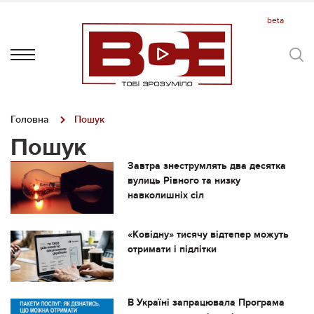
Головна
Пошук
Пошук
Завтра знеструмлять два десятка
вулиць Рівного та низку
навколишніх сіл
«Ковідну» тисячу відтепер можуть
отримати і підлітки
В Україні запрацювала Програма