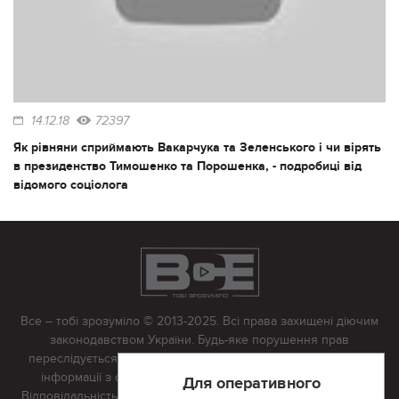
14.12.18
72397
Як рівняни сприймають Вакарчука та Зеленського і чи вірять
в президенство Тимошенко та Порошенка, - подробиці від
відомого соціолога
Все – тобі зрозуміло © 2013-2025. Всі права захищені діючим
законодавством України. Будь-яке порушення прав
переслідується в судовому порядку. Будь-яке відтворення
інформації з сайту тільки з письмово дозволу редакції.
Для оперативного
Відповідальність за достовірність усіх матеріалів, розміщених