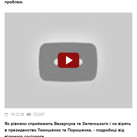
проблем.
14.12.18
72397
Як рівняни сприймають Вакарчука та Зеленського і чи вірять
в президенство Тимошенко та Порошенка, - подробиці від
відомого соціолога