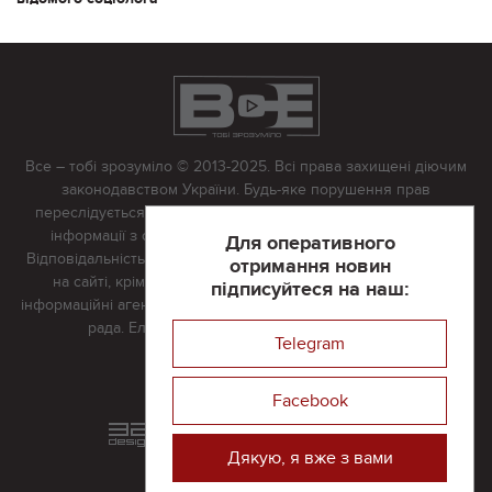
Все – тобі зрозуміло © 2013-2025. Всі права захищені діючим
законодавством України. Будь-яке порушення прав
переслідується в судовому порядку. Будь-яке відтворення
інформації з сайту тільки з письмово дозволу редакції.
Для оперативного
Відповідальність за достовірність усіх матеріалів, розміщених
отримання новин
на сайті, крім матеріалів, які містять посилання на інші
підписуйтеся на наш:
інформаційні агентства або інтернет-видання, несе редакційна
рада. Електронна пошта:
vserivne@gmail.com
Telegram
Реклама на сайті
Facebook
Розроблений та підтримується
в
компанії 32х32
Дякую, я вже з вами