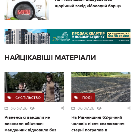
щорічний захід «Молодий борщ»
НАЙЦІКАВІШІ МАТЕРІАЛИ
СУСПІЛЬСТВО
ПОДІЇ
06.08.26
06.08.26
Рівненські вандали не
На Рівненщині 62-річний
виконали обіцянки:
чоловік після спалювання
майданчик відновили без
стерні потрапив в