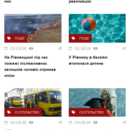
них
реанімацію
ПОДІЇ
ПОДІЇ
05.08.26
05.08.26
На Рівненщині під час
У Рівному в басейні
пожежі післяжнивних
втопилася дитина
залишків чоловік отримав
опіки
СУСПІЛЬСТВО
СУСПІЛЬСТВО
04.08.26
04.08.26