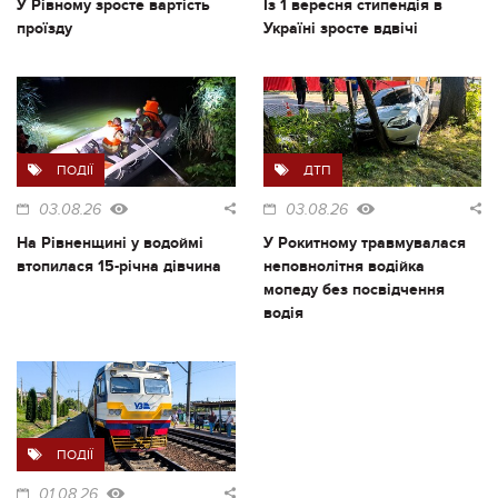
У Рівному зросте вартість
Із 1 вересня стипендія в
проїзду
Україні зросте вдвічі
ПОДІЇ
ДТП
03.08.26
03.08.26
На Рівненщині у водоймі
У Рокитному травмувалася
втопилася 15-річна дівчина
неповнолітня водійка
мопеду без посвідчення
водія
ПОДІЇ
01.08.26