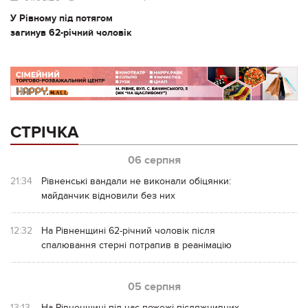
У Рівному під потягом
загинув 62-річний чоловік
СТРІЧКА
06 серпня
21:34
Рівненські вандали не виконали обіцянки:
майданчик відновили без них
12:32
На Рівненщині 62-річний чоловік після
спалювання стерні потрапив в реанімацію
05 серпня
13:13
На Рівненщині під час пожежі післяжнивних