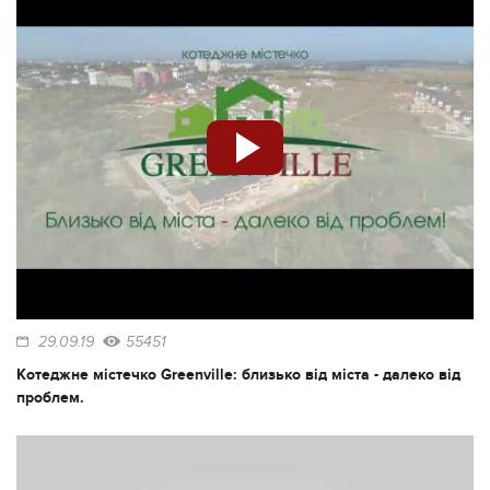
29.09.19
55451
Котеджне містечко Greenville: близько від міста - далеко від
проблем.