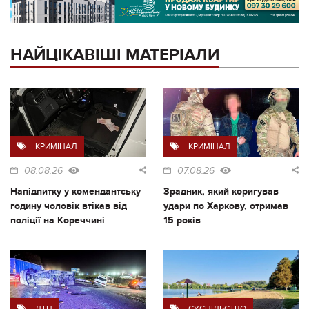
НАЙЦІКАВІШІ МАТЕРІАЛИ
КРИМІНАЛ
КРИМІНАЛ
08.08.26
07.08.26
Напідпитку у комендантську
Зрадник, який коригував
годину чоловік втікав від
удари по Харкову, отримав
поліції на Кореччині
15 років
ДТП
СУСПІЛЬСТВО