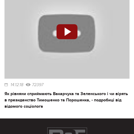
14.12.18
72397
Як рівняни сприймають Вакарчука та Зеленського і чи вірять
в президенство Тимошенко та Порошенка, - подробиці від
відомого соціолога