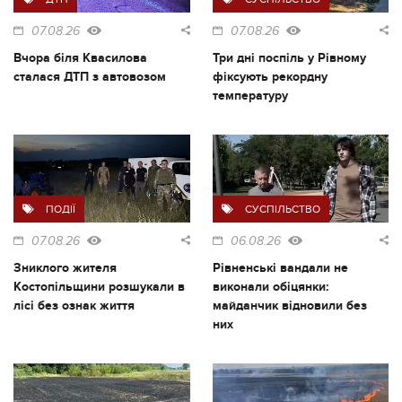
07.08.26
07.08.26
Вчора біля Квасилова
Три дні поспіль у Рівному
сталася ДТП з автовозом
фіксують рекордну
температуру
ПОДІЇ
СУСПІЛЬСТВО
07.08.26
06.08.26
Зниклого жителя
Рівненські вандали не
Костопільщини розшукали в
виконали обіцянки:
лісі без ознак життя
майданчик відновили без
них