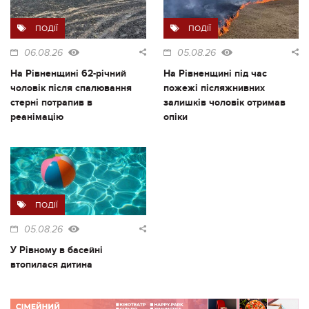
ПОДІЇ
ПОДІЇ
06.08.26
05.08.26
На Рівненщині 62-річний
На Рівненщині під час
чоловік після спалювання
пожежі післяжнивних
стерні потрапив в
залишків чоловік отримав
реанімацію
опіки
ПОДІЇ
05.08.26
У Рівному в басейні
втопилася дитина