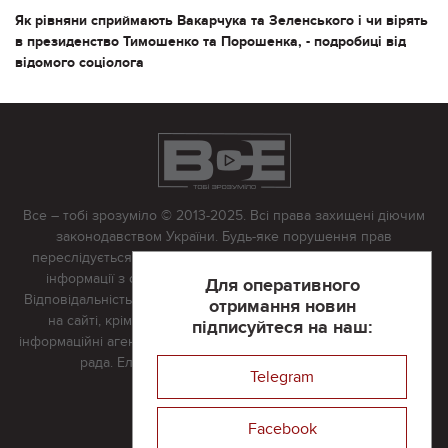
Як рівняни сприймають Вакарчука та Зеленського і чи вірять
в президенство Тимошенко та Порошенка, - подробиці від
відомого соціолога
Все – тобі зрозуміло © 2013-2025. Всі права захищені діючим
законодавством України. Будь-яке порушення прав
переслідується в судовому порядку. Будь-яке відтворення
інформації з сайту тільки з письмово дозволу редакції.
Для оперативного
Відповідальність за достовірність усіх матеріалів, розміщених
отримання новин
на сайті, крім матеріалів, які містять посилання на інші
підписуйтеся на наш:
інформаційні агентства або інтернет-видання, несе редакційна
рада. Електронна пошта:
vserivne@gmail.com
Telegram
Реклама на сайті
Facebook