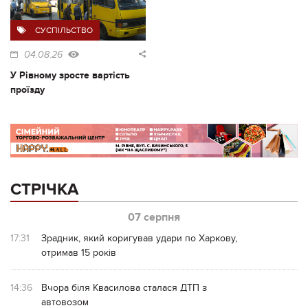
СУСПІЛЬСТВО
04.08.26
У Рівному зросте вартість
проїзду
СТРІЧКА
07 серпня
17:31
Зрадник, який коригував удари по Харкову,
отримав 15 років
14:36
Вчора біля Квасилова сталася ДТП з
автовозом