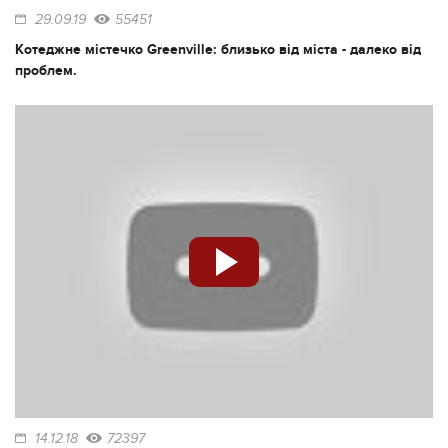
29.09.19
55451
Котеджне містечко Greenville: близько від міста - далеко від
проблем.
14.12.18
72397