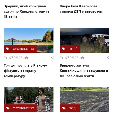
Зрадник, який коригував
Вчора біля Квасилова
удари по Харкову, отримав
сталася ДТП з автовозом
15 років
СУСПІЛЬСТВО
ПОДІЇ
07.08.26
07.08.26
Три дні поспіль у Рівному
Зниклого жителя
фіксують рекордну
Костопільщини розшукали в
температуру
лісі без ознак життя
СУСПІЛЬСТВО
ПОДІЇ