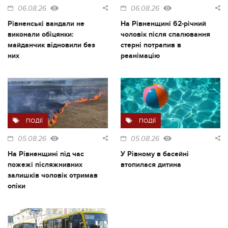
06.08.26
06.08.26
Рівненські вандали не
На Рівненщині 62-річний
виконали обіцянки:
чоловік після спалювання
майданчик відновили без
стерні потрапив в
них
реанімацію
ПОДІЇ
ПОДІЇ
05.08.26
05.08.26
На Рівненщині під час
У Рівному в басейні
пожежі післяжнивних
втопилася дитина
залишків чоловік отримав
опіки