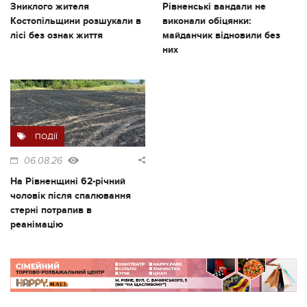
Зниклого жителя
Рівненські вандали не
Костопільщини розшукали в
виконали обіцянки:
лісі без ознак життя
майданчик відновили без
них
ПОДІЇ
06.08.26
На Рівненщині 62-річний
чоловік після спалювання
стерні потрапив в
реанімацію