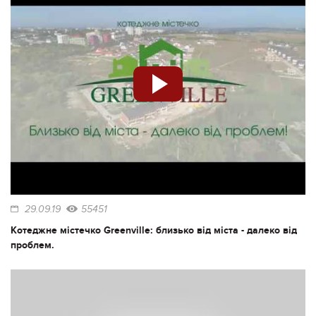
29.09.19
55451
Котеджне містечко Greenville: близько від міста - далеко від
проблем.