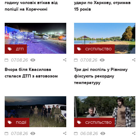
годину чоловік втікав від
удари по Харкову, отримав
поліції на Кореччині
15 років
ДТП
СУСПІЛЬСТВО
07.08.26
07.08.26
Вчора біля Квасилова
Три дні поспіль у Рівному
сталася ДТП з автовозом
фіксують рекордну
температуру
ПОДІЇ
СУСПІЛЬСТВО
07.08.26
06.08.26