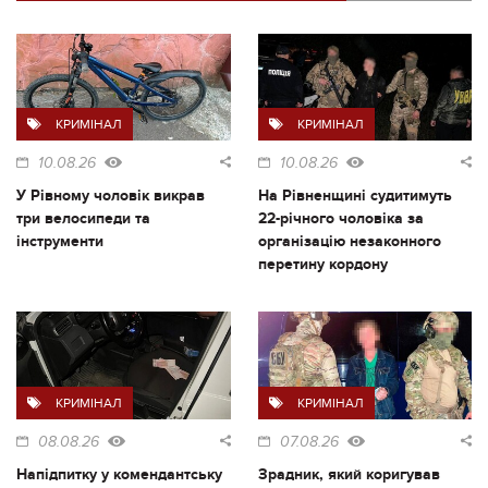
КРИМІНАЛ
КРИМІНАЛ
10.08.26
10.08.26
У Рівному чоловік викрав
На Рівненщині судитимуть
три велосипеди та
22-річного чоловіка за
інструменти
організацію незаконного
перетину кордону
КРИМІНАЛ
КРИМІНАЛ
08.08.26
07.08.26
Напідпитку у комендантську
Зрадник, який коригував