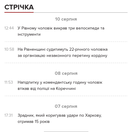
СТРІЧКА
10 серпня
12:44
У Рівному чоловік викрав три велосипеди та
інструменти
10:58
На Рівненщині судитимуть 22-річного чоловіка
за організацію незаконного перетину кордону
08 серпня
11:53
Напідпитку у комендантську годину чоловік
втікав від поліції на Кореччині
07 серпня
17:31
Зрадник, який коригував удари по Харкову,
отримав 15 років