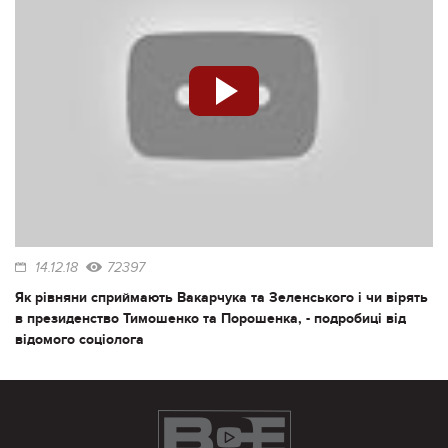
14.12.18
72397
Як рівняни сприймають Вакарчука та Зеленського і чи вірять
в президенство Тимошенко та Порошенка, - подробиці від
відомого соціолога