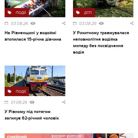
ПОДІЇ
ДТП
03.08.26
03.08.26
На Рівненщині у водоймі
У Рокитному травмувалася
втопилася 15-річна дівчина
неповнолітня водійка
мопеду без посвідчення
водія
ПОДІЇ
01.08.26
У Рівному під потягом
загинув 62-річний чоловік