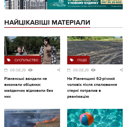
НАЙЦІКАВІШІ МАТЕРІАЛИ
СУСПІЛЬСТВО
ПОДІЇ
06.08.26
06.08.26
Рівненські вандали не
На Рівненщині 62-річний
виконали обіцянки:
чоловік після спалювання
майданчик відновили без
стерні потрапив в
них
реанімацію