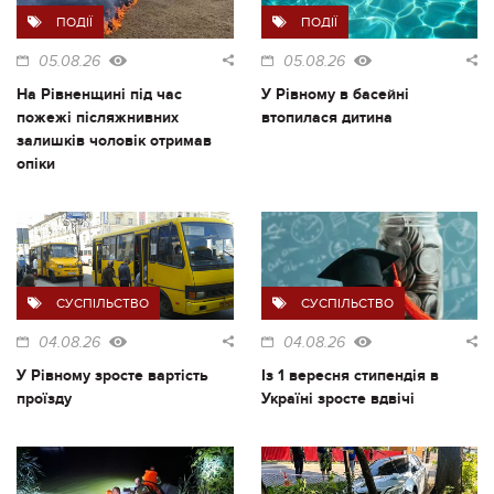
ПОДІЇ
ПОДІЇ
05.08.26
05.08.26
На Рівненщині під час
У Рівному в басейні
пожежі післяжнивних
втопилася дитина
залишків чоловік отримав
опіки
СУСПІЛЬСТВО
СУСПІЛЬСТВО
04.08.26
04.08.26
У Рівному зросте вартість
Із 1 вересня стипендія в
проїзду
Україні зросте вдвічі