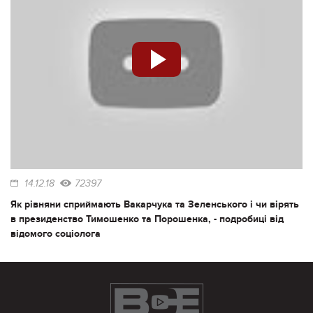
14.12.18
72397
Як рівняни сприймають Вакарчука та Зеленського і чи вірять
в президенство Тимошенко та Порошенка, - подробиці від
відомого соціолога