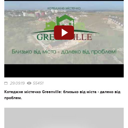
29.09.19
55451
Котеджне містечко Greenville: близько від міста - далеко від
проблем.