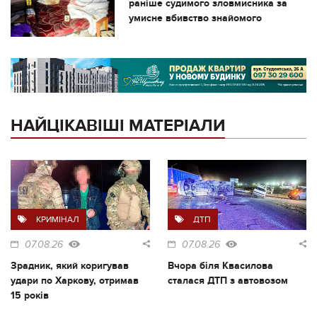
раніше судимого зловмисника за
умисне вбивство знайомого
НАЙЦІКАВІШІ МАТЕРІАЛИ
КРИМІНАЛ
ДТП
07.08.26
07.08.26
Зрадник, який коригував
Вчора біля Квасилова
удари по Харкову, отримав
сталася ДТП з автовозом
15 років