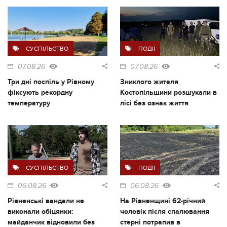
СУСПІЛЬСТВО
ПОДІЇ
07.08.26
07.08.26
Три дні поспіль у Рівному
Зниклого жителя
фіксують рекордну
Костопільщини розшукали в
температуру
лісі без ознак життя
СУСПІЛЬСТВО
ПОДІЇ
06.08.26
06.08.26
Рівненські вандали не
На Рівненщині 62-річний
виконали обіцянки:
чоловік після спалювання
майданчик відновили без
стерні потрапив в