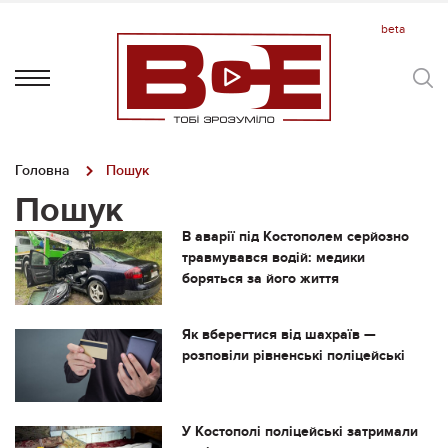
Головна
Пошук
Пошук
В аварії під Костополем серйозно
травмувався водій: медики
боряться за його життя
Як вберегтися від шахраїв —
розповіли рівненські поліцейські
У Костополі поліцейські затримали