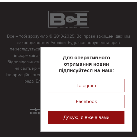
Все – тобі зрозуміло © 2013-2025. Всі права захищені діючим
законодавством України. Будь-яке порушення прав
переслідується в судовому порядку. Будь-яке відтворення
інформації з сайту тільки з письмово дозволу редакції.
Для оперативного
Відповідальність за достовірність усіх матеріалів, розміщених
отримання новин
на сайті, крім матеріалів, які містять посилання на інші
підписуйтеся на наш:
інформаційні агентства або інтернет-видання, несе редакційна
рада. Електронна пошта:
vserivne@gmail.com
Telegram
Реклама на сайті
Facebook
Розроблений та підтримується
в
компанії 32х32
Дякую, я вже з вами