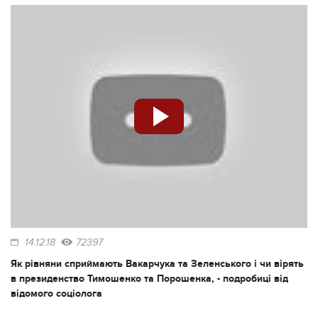
14.12.18
72397
Як рівняни сприймають Вакарчука та Зеленського і чи вірять
в президенство Тимошенко та Порошенка, - подробиці від
відомого соціолога