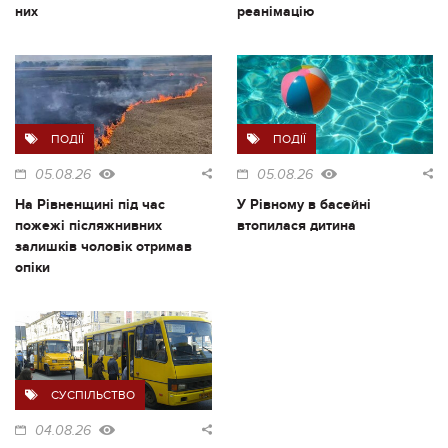
них
реанімацію
ПОДІЇ
ПОДІЇ
05.08.26
05.08.26
На Рівненщині під час
У Рівному в басейні
пожежі післяжнивних
втопилася дитина
залишків чоловік отримав
опіки
СУСПІЛЬСТВО
04.08.26