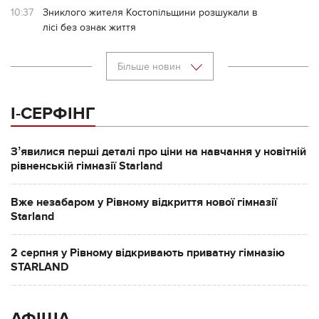
10:37
Зниклого жителя Костопільщини розшукали в
лісі без ознак життя
Більше новин
І-СЕРФІНГ
Зʼявилися перші деталі про ціни на навчання у новітній
рівненській гімназії Starland
Вже незабаром у Рівному відкриття нової гімназії
Starland
2 серпня у Рівному відкривають приватну гімназію
STARLAND
АФІША