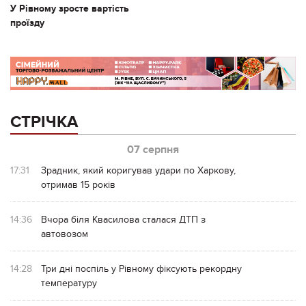
У Рівному зросте вартість
проїзду
СТРІЧКА
07 серпня
17:31
Зрадник, який коригував удари по Харкову,
отримав 15 років
14:36
Вчора біля Квасилова сталася ДТП з
автовозом
14:28
Три дні поспіль у Рівному фіксують рекордну
температуру