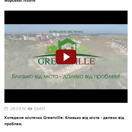
морської піхоти
29.09.19
55451
Котеджне містечко Greenville: близько від міста - далеко від
проблем.