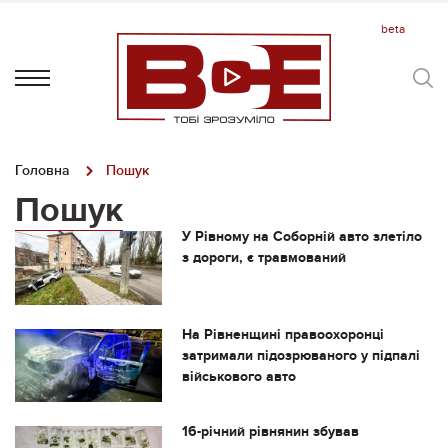
Головна
Пошук
Пошук
У Рівному на Соборній авто злетіло
з дороги, є травмований
На Рівненщині правоохоронці
затримали підозрюваного у підпалі
військового авто
16-річний рівнянин збував