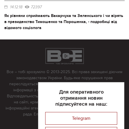
14.12.18
72397
Як рівняни сприймають Вакарчука та Зеленського і чи вірять
в президенство Тимошенко та Порошенка, - подробиці від
відомого соціолога
Все – тобі зрозуміло © 2013-2025. Всі права захищені діючим
законодавством України. Будь-яке порушення прав
переслідується в судовому порядку. Будь-яке відтворення
інформації з сайту тільки з письмово дозволу редакції.
Для оперативного
Відповідальність за достовірність усіх матеріалів, розміщених
отримання новин
на сайті, крім матеріалів, які містять посилання на інші
підписуйтеся на наш:
інформаційні агентства або інтернет-видання, несе редакційна
рада. Електронна пошта:
vserivne@gmail.com
Telegram
Реклама на сайті