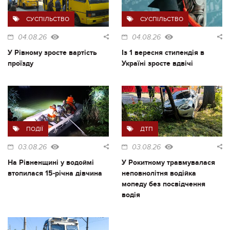
СУСПІЛЬСТВО
СУСПІЛЬСТВО
04.08.26
04.08.26
У Рівному зросте вартість
Із 1 вересня стипендія в
проїзду
Україні зросте вдвічі
ПОДІЇ
ДТП
03.08.26
03.08.26
На Рівненщині у водоймі
У Рокитному травмувалася
втопилася 15-річна дівчина
неповнолітня водійка
мопеду без посвідчення
водія