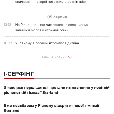
спалювання стерні потрапив в реанімацію
05 серпня
13:13
На Рівненщині під час пожежі післяжнивних
залишків чоловік отримав опіки
10:37
У Рівному в басейні втопилася дитина
Більше новин
І-СЕРФІНГ
Зʼявилися перші деталі про ціни на навчання у новітній
рівненській гімназії Starland
Вже незабаром у Рівному відкриття нової гімназії
Starland