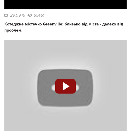
29.09.19
55451
Котеджне містечко Greenville: близько від міста - далеко від
проблем.