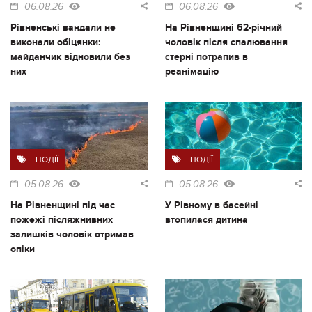
06.08.26
06.08.26
Рівненські вандали не
На Рівненщині 62-річний
виконали обіцянки:
чоловік після спалювання
майданчик відновили без
стерні потрапив в
них
реанімацію
ПОДІЇ
ПОДІЇ
05.08.26
05.08.26
На Рівненщині під час
У Рівному в басейні
пожежі післяжнивних
втопилася дитина
залишків чоловік отримав
опіки