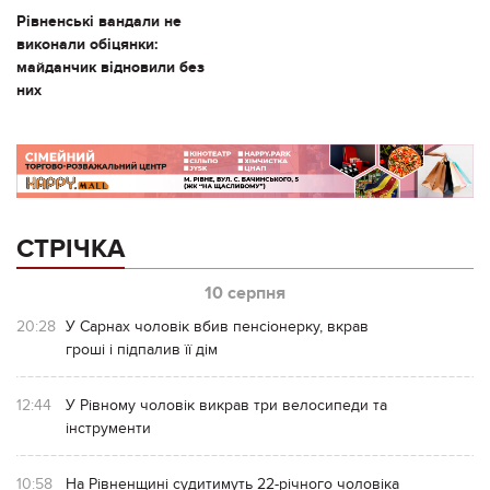
Рівненські вандали не
виконали обіцянки:
майданчик відновили без
них
СТРІЧКА
10 серпня
20:28
У Сарнах чоловік вбив пенсіонерку, вкрав
гроші і підпалив її дім
12:44
У Рівному чоловік викрав три велосипеди та
інструменти
10:58
На Рівненщині судитимуть 22-річного чоловіка