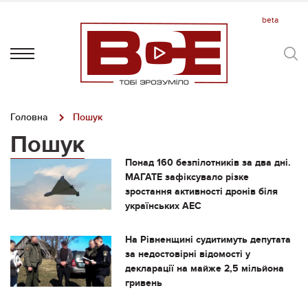
Головна
Пошук
Пошук
Понад 160 безпілотників за два дні.
МАГАТЕ зафіксувало різке
зростання активності дронів біля
українських АЕС
На Рівненщині судитимуть депутата
за недостовірні відомості у
декларації на майже 2,5 мільйона
гривень