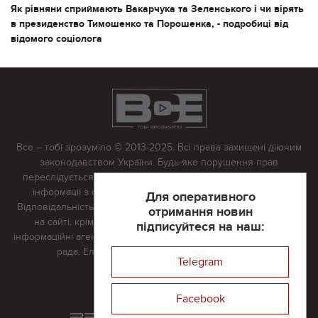
Як рівняни сприймають Вакарчука та Зеленського і чи вірять
в президенство Тимошенко та Порошенка, - подробиці від
відомого соціолога
Все – тобі зрозуміло © 2013-2025. Всі права захищені діючим
законодавством України. Будь-яке порушення прав
переслідується в судовому порядку. Будь-яке відтворення
інформації з сайту тільки з письмово дозволу редакції.
Для оперативного
Відповідальність за достовірність усіх матеріалів, розміщених
отримання новин
на сайті, крім матеріалів, які містять посилання на інші
підписуйтеся на наш:
інформаційні агентства або інтернет-видання, несе редакційна
рада. Електронна пошта:
vserivne@gmail.com
Telegram
Реклама на сайті
Facebook
Розроблений та підтримується