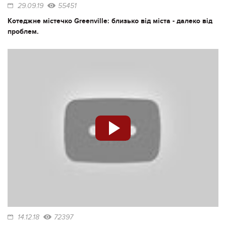
29.09.19
55451
Котеджне містечко Greenville: близько від міста - далеко від
проблем.
14.12.18
72397