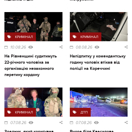
КРИМІНАЛ
КРИМІНАЛ
10.08.26
08.08.26
На Рівненщині судитимуть
Напідпитку у комендантську
22-річного чоловіка за
годину чоловік втікав від
організацію незаконного
поліції на Кореччині
перетину кордону
КРИМІНАЛ
ДТП
07.08.26
07.08.26
Зрадник, який коригував
Вчора біля Квасилова