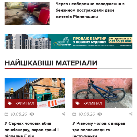
Через необережне поводження з
бензином постраждали двоє
жителів Рівненщини
НАЙЦІКАВІШІ МАТЕРІАЛИ
КРИМІНАЛ
КРИМІНАЛ
10.08.26
10.08.26
У Сарнах чоловік вбив
У Рівному чоловік викрав
пенсіонерку, вкрав гроші і
три велосипеди та
підпалив її дім
інструменти