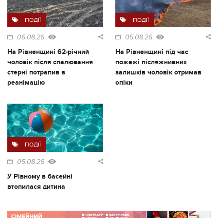
ПОДІЇ
ПОДІЇ
06.08.26
05.08.26
На Рівненщині 62-річний
На Рівненщині під час
чоловік після спалювання
пожежі післяжнивних
стерні потрапив в
залишків чоловік отримав
реанімацію
опіки
ПОДІЇ
05.08.26
У Рівному в басейні
втопилася дитина