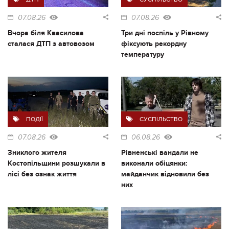
07.08.26
07.08.26
Вчора біля Квасилова
Три дні поспіль у Рівному
сталася ДТП з автовозом
фіксують рекордну
температуру
ПОДІЇ
СУСПІЛЬСТВО
07.08.26
06.08.26
Зниклого жителя
Рівненські вандали не
Костопільщини розшукали в
виконали обіцянки:
лісі без ознак життя
майданчик відновили без
них