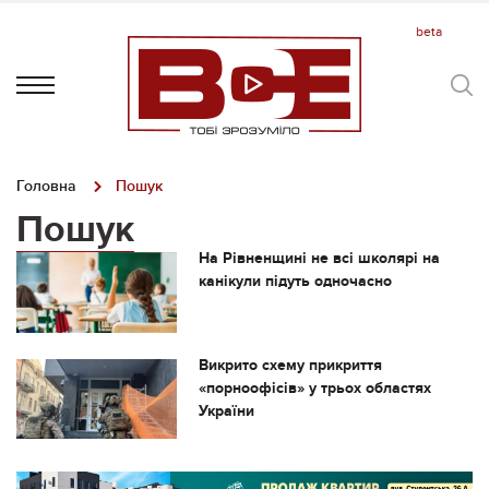
Головна
Пошук
Пошук
На Рівненщині не всі школярі на
канікули підуть одночасно
Викрито схему прикриття
«порноофісів» у трьох областях
України