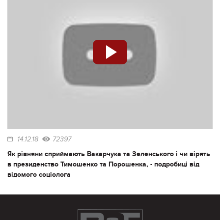
14.12.18
72397
Як рівняни сприймають Вакарчука та Зеленського і чи вірять
в президенство Тимошенко та Порошенка, - подробиці від
відомого соціолога