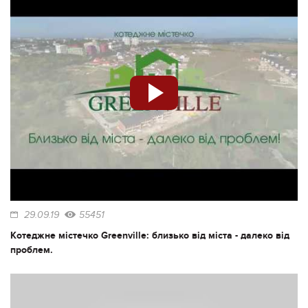
29.09.19
55451
Котеджне містечко Greenville: близько від міста - далеко від
проблем.