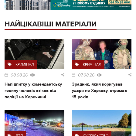
НАЙЦІКАВІШІ МАТЕРІАЛИ
КРИМІНАЛ
КРИМІНАЛ
08.08.26
07.08.26
Напідпитку у комендантську
Зрадник, який коригував
годину чоловік втікав від
удари по Харкову, отримав
поліції на Кореччині
15 років
ДТП
СУСПІЛЬСТВО