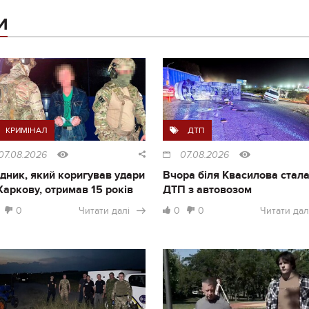
И
КРИМІНАЛ
ДТП
07.08.2026
07.08.2026
дник, який коригував удари
Вчора біля Квасилова стал
Харкову, отримав 15 років
ДТП з автовозом
0
Читати далі
0
0
Читати дал