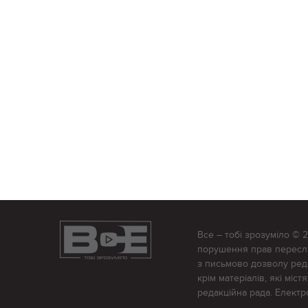
Все – тобі зрозуміло © 
порушення прав переслід
з письмово дозволу редак
крім матеріалів, які міс
редакційна рада. Елект