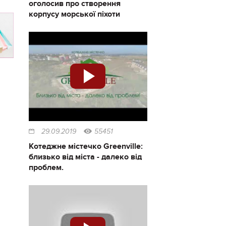
оголосив про створення
корпусу морської піхоти
29.09.2019
55451
Котеджне містечко Greenville:
близько від міста - далеко від
проблем.