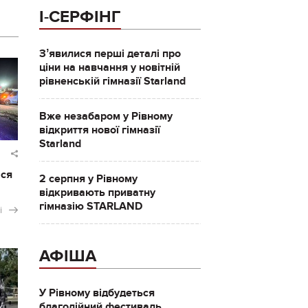
І-СЕРФІНГ
Зʼявилися перші деталі про
ціни на навчання у новітній
рівненській гімназії Starland
Вже незабаром у Рівному
відкриття нової гімназії
Starland
ася
2 серпня у Рівному
відкривають приватну
гімназію STARLAND
і
АФІША
У Рівному відбудеться
благодійний фестиваль