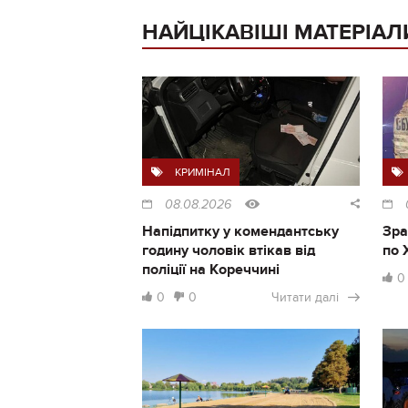
НАЙЦІКАВІШІ МАТЕРІАЛ
КРИМІНАЛ
08.08.2026
Напідпитку у комендантську
Зра
годину чоловік втікав від
по 
поліції на Кореччині
0
0
0
Читати далі