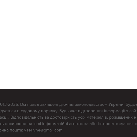
2013-2025. Всі права захищені діючим законодавством України. Будь-
ується в судовому порядку. Будь-яке відтворення інформації з сайт
ції. Відповідальність за достовірність усіх матеріалів, розміщених на
тять посилання на інші інформаційні агентства або інтернет-видання, 
ронна пошта:
vserivne@gmail.com