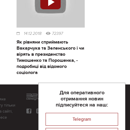
14.12.2018
72397
Як рівняни сприймають
Вакарчука та Зеленського і чи
вірять в президенство
Тимошенко та Порошенка, -
подробиці від відомого
соціолога
Для оперативного
Розроблений та підтримується
отримання новин
яке
в
компанії 32х32
підписуйтеся на наш:
у тільки
 сайті,
несе
Telegram