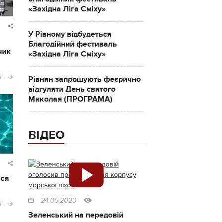
«Західна Ліга Сміху»
У Рівному відбудеться
Благодійний фестиваль
чик
«Західна Ліга Сміху»
і
Рівнян запрошують феєрично
відгуляти День святого
Миколая (ПРОГРАМА)
ВІДЕО
ася
24.05.2023
і
Зеленський на передовій