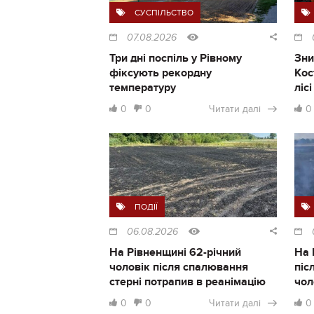
СУСПІЛЬСТВО
07.08.2026
Три дні поспіль у Рівному
Зни
фіксують рекордну
Кос
температуру
ліс
0
0
Читати далі
0
ПОДІЇ
06.08.2026
На Рівненщині 62-річний
На 
чоловік після спалювання
піс
стерні потрапив в реанімацію
чол
0
0
Читати далі
0