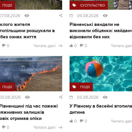
ПОДІЇ
СУСПІЛЬСТВО
07.08.2026
06.08.2026
клого жителя
Рівненські вандали не
топільщини розшукали в
виконали обіцянки: майдан
і без ознак життя
відновили без них
0
Читати далі
0
0
Читати дал
ПОДІЇ
ПОДІЇ
05.08.2026
05.08.2026
Рівненщині під час пожежі
У Рівному в басейні втопил
ляжнивних залишків
дитина
овік отримав опіки
0
0
Читати дал
0
Читати далі