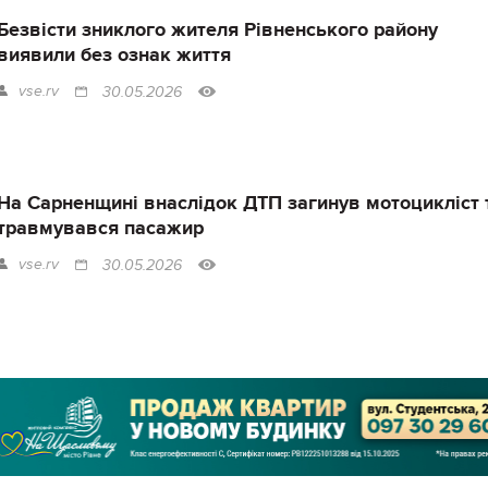
Безвісти зниклого жителя Рівненського району
виявили без ознак життя
vse.rv
30.05.2026
На Сарненщині внаслідок ДТП загинув мотоцикліст 
травмувався пасажир
vse.rv
30.05.2026