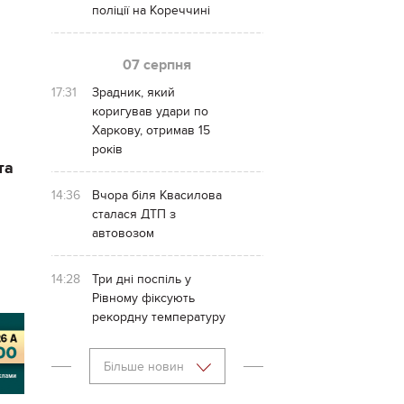
поліції на Кореччині
07 серпня
17:31
Зрадник, який
коригував удари по
Харкову, отримав 15
років
та
14:36
Вчора біля Квасилова
сталася ДТП з
автовозом
14:28
Три дні поспіль у
Рівному фіксують
рекордну температуру
Більше новин