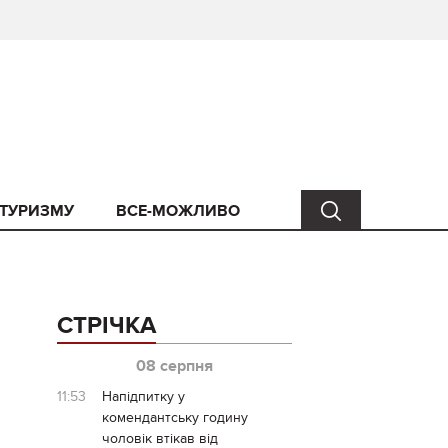
 ТУРИЗМУ
ВСЕ-МОЖЛИВО
СТРІЧКА
08 серпня
11:53
Напідпитку у
комендантську годину
чоловік втікав від