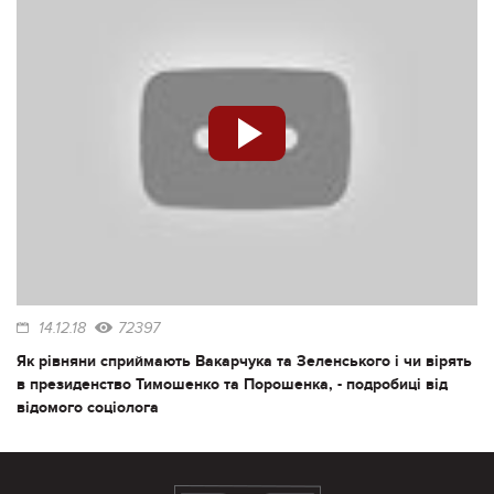
14.12.18
72397
Як рівняни сприймають Вакарчука та Зеленського і чи вірять
в президенство Тимошенко та Порошенка, - подробиці від
відомого соціолога