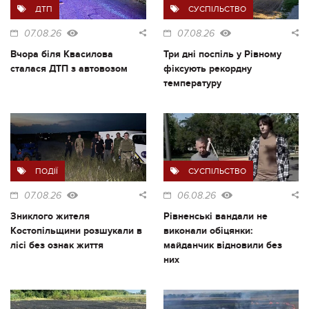
ДТП
СУСПІЛЬСТВО
07.08.26
07.08.26
Вчора біля Квасилова
Три дні поспіль у Рівному
сталася ДТП з автовозом
фіксують рекордну
температуру
ПОДІЇ
СУСПІЛЬСТВО
07.08.26
06.08.26
Зниклого жителя
Рівненські вандали не
Костопільщини розшукали в
виконали обіцянки:
лісі без ознак життя
майданчик відновили без
них