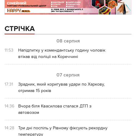
СТРІЧКА
08 серпня
11:53
Напідпитку у комендантську годину чоловік
втікав від поліції на Кореччині
07 серпня
17:31
Зрадник, який коригував удари по Харкову,
отримав 15 років
14:36
Вчора біля Квасилова сталася ДТП з
автовозом
14:28
Три дні поспіль у Рівному фіксують рекордну
температуру