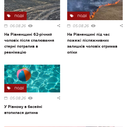
ПОДІЇ
ПОДІЇ
06.08.26
05.08.26
На Рівненщині 62-річний
На Рівненщині під час
чоловік після спалювання
пожежі післяжнивних
стерні потрапив в
залишків чоловік отримав
реанімацію
опіки
ПОДІЇ
05.08.26
У Рівному в басейні
втопилася дитина