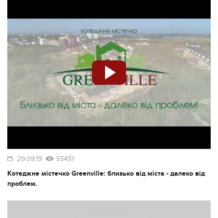
29.09.19
55451
Котеджне містечко Greenville: близько від міста - далеко від
проблем.