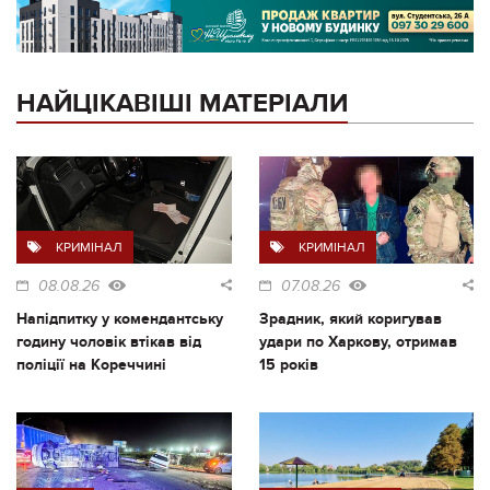
НАЙЦІКАВІШІ МАТЕРІАЛИ
КРИМІНАЛ
КРИМІНАЛ
08.08.26
07.08.26
Напідпитку у комендантську
Зрадник, який коригував
годину чоловік втікав від
удари по Харкову, отримав
поліції на Кореччині
15 років