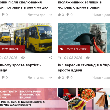
овік після спалювання
післяжнивних залишків
рні потрапив в реанімацію
чоловік отримав опіки
0
Читати далі
0
0
Читати дал
СУСПІЛЬСТВО
СУСПІЛЬСТВО
04.08.2026
04.08.2026
івному зросте вартість
Із 1 вересня стипендія в Укр
їзду
зросте вдвічі
0
Читати далі
0
0
Читати дал