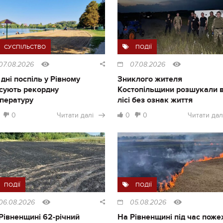
СУСПІЛЬСТВО
ПОДІЇ
07.08.2026
07.08.2026
 дні поспіль у Рівному
Зниклого жителя
сують рекордну
Костопільщини розшукали 
пературу
лісі без ознак життя
0
Читати далі
0
0
Читати дал
ПОДІЇ
ПОДІЇ
06.08.2026
05.08.2026
Рівненщині 62-річний
На Рівненщині під час поже