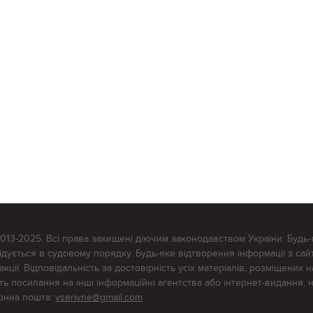
2013-2025. Всі права захищені діючим законодавством України. Будь-
ується в судовому порядку. Будь-яке відтворення інформації з сайт
ції. Відповідальність за достовірність усіх матеріалів, розміщених на
тять посилання на інші інформаційні агентства або інтернет-видання, 
ронна пошта:
vserivne@gmail.com