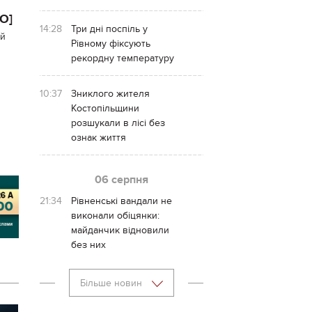
О]
14:28
Три дні поспіль у
ий
Рівному фіксують
рекордну температуру
10:37
Зниклого жителя
Костопільщини
розшукали в лісі без
ознак життя
06 серпня
21:34
Рівненські вандали не
виконали обіцянки:
майданчик відновили
без них
Більше новин