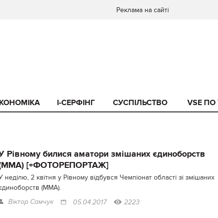
Реклама на сайті
КОНОМІКА
I-СЕРФІНГ
СУСПІЛЬСТВО
VSE ПО
У Рівному билися аматори змішаних єдиноборств
(ММА) [+ФОТОРЕПОРТАЖ]
У неділю, 2 квітня у Рівному відбувся Чемпіонат області зі змішаних
єдиноборств (ММА).
Віктор Самчук
05.04.2017
2223