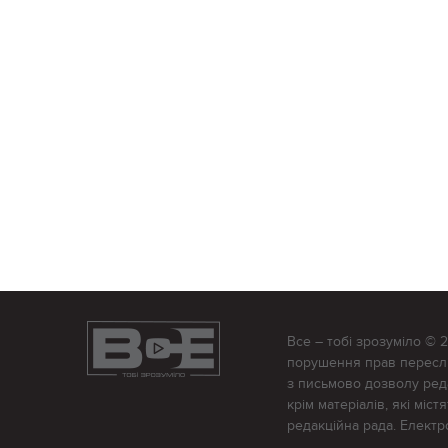
Все – тобі зрозуміло © 
порушення прав переслід
з письмово дозволу редак
крім матеріалів, які міс
редакційна рада. Елект