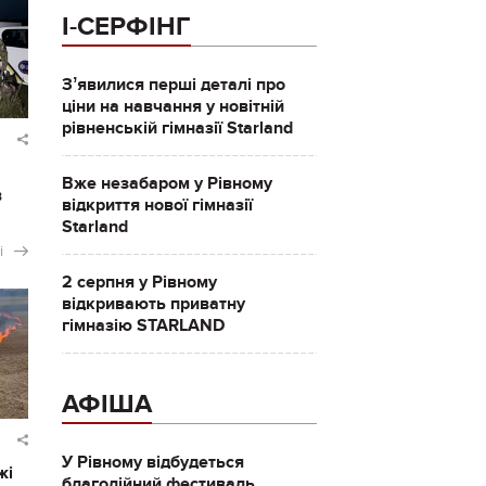
І-СЕРФІНГ
Зʼявилися перші деталі про
ціни на навчання у новітній
рівненській гімназії Starland
Вже незабаром у Рівному
в
відкриття нової гімназії
Starland
і
2 серпня у Рівному
відкривають приватну
гімназію STARLAND
АФІША
У Рівному відбудеться
жі
благодійний фестиваль