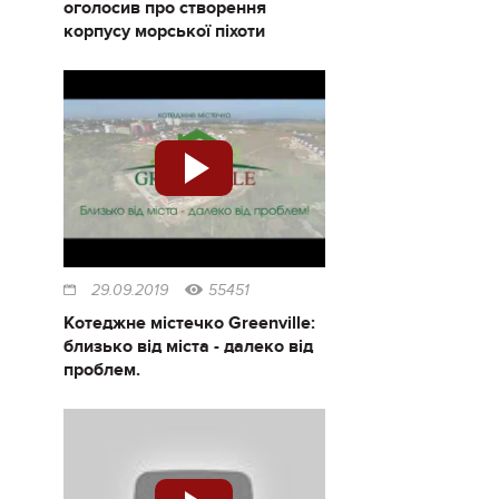
оголосив про створення
корпусу морської піхоти
29.09.2019
55451
Котеджне містечко Greenville:
близько від міста - далеко від
проблем.