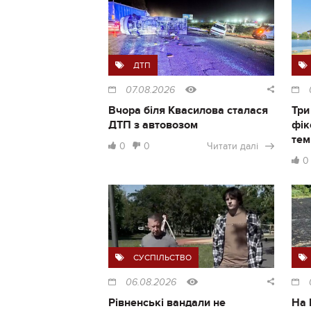
ДТП
07.08.2026
Вчора біля Квасилова сталася
Три
ДТП з автовозом
фік
тем
0
0
Читати далі
0
СУСПІЛЬСТВО
06.08.2026
Рівненські вандали не
На 