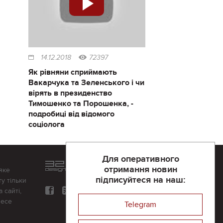
14.12.2018
72397
Як рівняни сприймають
Вакарчука та Зеленського і чи
вірять в президенство
Тимошенко та Порошенка, -
подробиці від відомого
соціолога
Для оперативного
Розроблений та підтримується
отримання новин
яке
в
компанії 32х32
підписуйтеся на наш:
у тільки
 сайті,
несе
Telegram