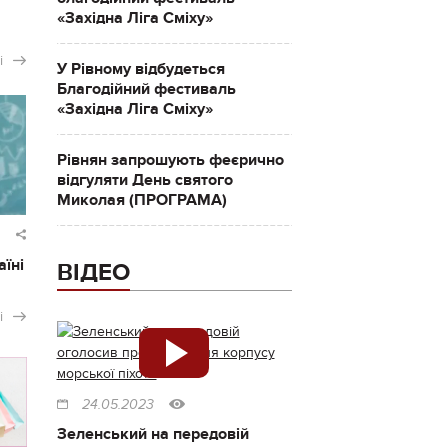
«Західна Ліга Сміху»
і
У Рівному відбудеться
Благодійний фестиваль
«Західна Ліга Сміху»
Рівнян запрошують феєрично
відгуляти День святого
Миколая (ПРОГРАМА)
аїні
ВІДЕО
і
24.05.2023
Зеленський на передовій