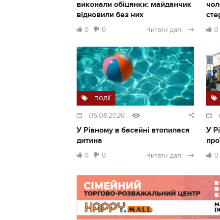
виконали обіцянки: майданчик
чол
відновили без них
сте
0
0
Читати далі
0
ПОДІЇ
05.08.2026
У Рівному в басейні втопилася
У Р
дитина
про
0
0
Читати далі
0