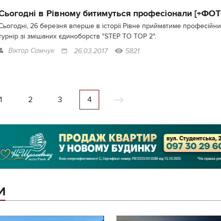
Сьогодні в Рівному битимуться професіонали [+ФОТ
Сьогодні, 26 березня вперше в історії Рівне прийматиме професійн
турнір зі змішаних єдиноборств "STEP TO TOP 2".
Віктор Самчук
26.03.2017
5821
1
2
3
4
И