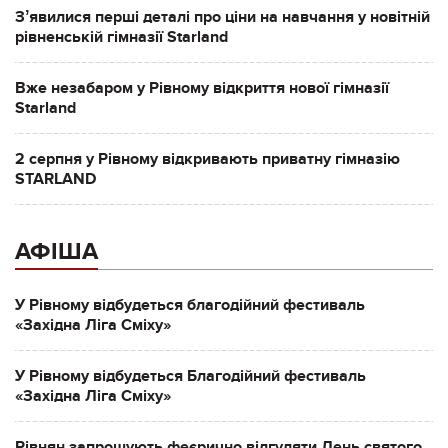
Зʼявилися перші деталі про ціни на навчання у новітній
рівненській гімназії Starland
Вже незабаром у Рівному відкриття нової гімназії
Starland
2 серпня у Рівному відкривають приватну гімназію
STARLAND
АФІША
У Рівному відбудеться благодійний фестиваль
«Західна Ліга Сміху»
У Рівному відбудеться Благодійний фестиваль
«Західна Ліга Сміху»
Рівнян запрошують феєрично відгуляти День святого