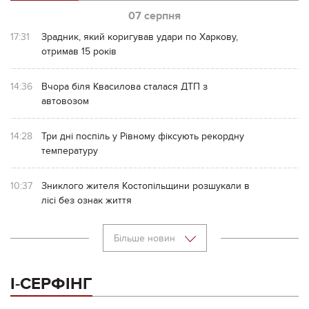
07 серпня
17:31
Зрадник, який коригував удари по Харкову,
отримав 15 років
14:36
Вчора біля Квасилова сталася ДТП з
автовозом
14:28
Три дні поспіль у Рівному фіксують рекордну
температуру
10:37
Зниклого жителя Костопільщини розшукали в
лісі без ознак життя
Більше новин
І-СЕРФІНГ