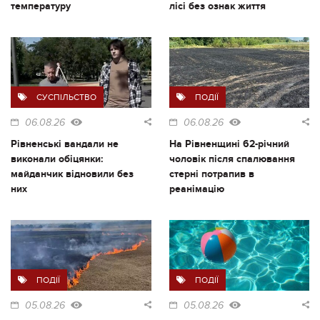
температуру
лісі без ознак життя
СУСПІЛЬСТВО
ПОДІЇ
06.08.26
06.08.26
Рівненські вандали не
На Рівненщині 62-річний
виконали обіцянки:
чоловік після спалювання
майданчик відновили без
стерні потрапив в
них
реанімацію
ПОДІЇ
ПОДІЇ
05.08.26
05.08.26