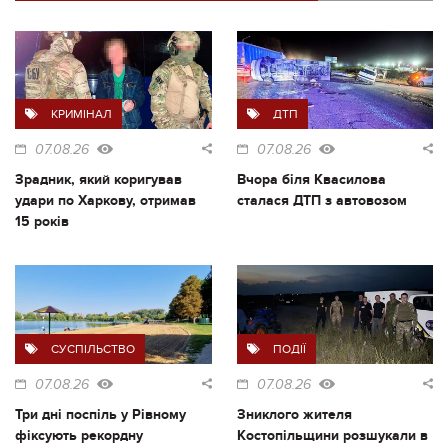
КРИМІНАЛ
ДТП
07.08.26
07.08.26
Зрадник, який коригував
Вчора біля Квасилова
удари по Харкову, отримав
сталася ДТП з автовозом
15 років
СУСПІЛЬСТВО
ПОДІЇ
07.08.26
07.08.26
Три дні поспіль у Рівному
Зниклого жителя
фіксують рекордну
Костопільщини розшукали в