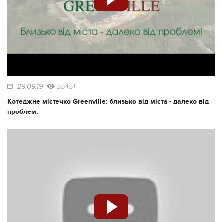
29.09.19
55451
Котеджне містечко Greenville: близько від міста - далеко від
проблем.