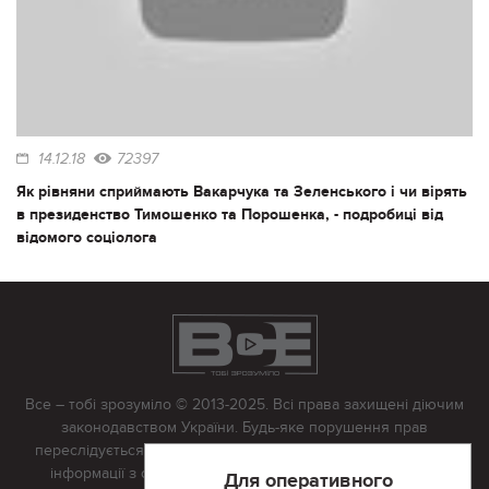
14.12.18
72397
Як рівняни сприймають Вакарчука та Зеленського і чи вірять
в президенство Тимошенко та Порошенка, - подробиці від
відомого соціолога
Все – тобі зрозуміло © 2013-2025. Всі права захищені діючим
законодавством України. Будь-яке порушення прав
переслідується в судовому порядку. Будь-яке відтворення
інформації з сайту тільки з письмово дозволу редакції.
Для оперативного