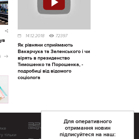
14.12.2018
72397
ув
Як рівняни сприймають
Вакарчука та Зеленського і чи
і
вірять в президенство
Тимошенко та Порошенка, -
подробиці від відомого
соціолога
Для оперативного
Розроблений та підтримується
отримання новин
яке
в
компанії 32х32
підписуйтеся на наш:
у тільки