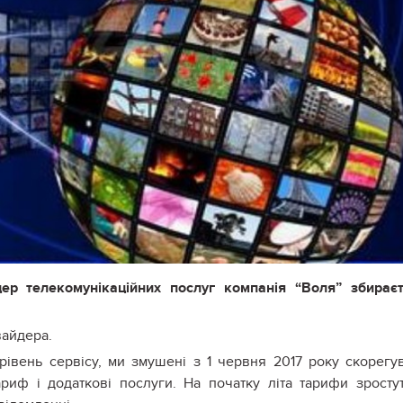
р телекомунікаційних послуг компанія “Воля” збирає
вайдера.
рівень сервісу, ми змушені з 1 червня 2017 року скорегу
риф і додаткові послуги. На початку літа тарифи зросту