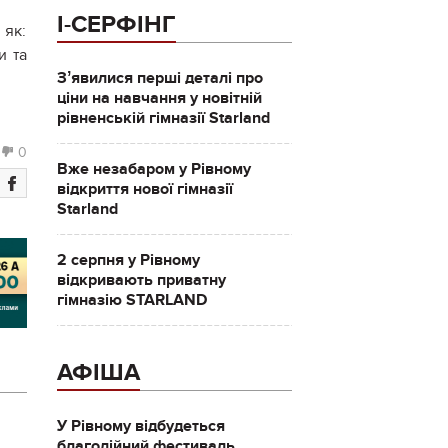
І-СЕРФІНГ
 як:
и та
Зʼявилися перші деталі про
ціни на навчання у новітній
рівненській гімназії Starland
0
Вже незабаром у Рівному
відкриття нової гімназії
Starland
2 серпня у Рівному
відкривають приватну
гімназію STARLAND
АФІША
У Рівному відбудеться
благодійний фестиваль