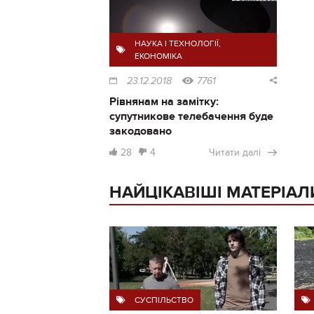
НАУКА І ТЕХНОЛОГІЇ
,
ЕКОНОМІКА
23.12.2018
7761
Рівнянам на замітку:
супутникове телебачення буде
закодовано
28
4
Читати далі
НАЙЦІКАВІШІ МАТЕРІАЛ
СУСПІЛЬСТВО