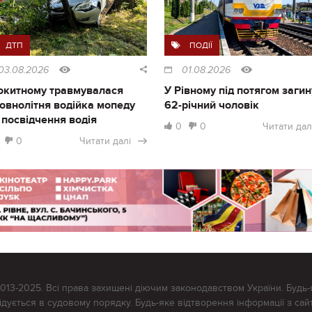
ДТП
ПОДІЇ
03.08.2026
01.08.2026
окитному травмувалася
У Рівному під потягом загин
овнолітня водійка мопеду
62-річний чоловік
 посвідчення водія
0
0
Читати дал
0
Читати далі
2013-2025. Всі права захищені діючим законодавством України. Будь-
ується в судовому порядку. Будь-яке відтворення інформації з сайт