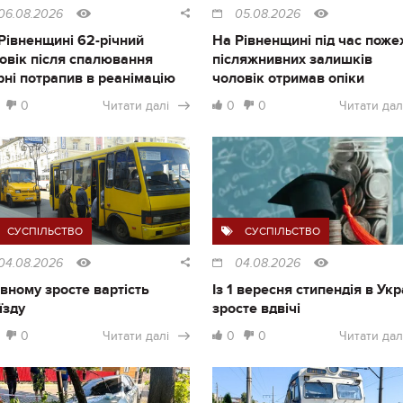
06.08.2026
05.08.2026
Рівненщині 62-річний
На Рівненщині під час поже
овік після спалювання
післяжнивних залишків
рні потрапив в реанімацію
чоловік отримав опіки
0
Читати далі
0
0
Читати дал
СУСПІЛЬСТВО
СУСПІЛЬСТВО
04.08.2026
04.08.2026
івному зросте вартість
Із 1 вересня стипендія в Укр
їзду
зросте вдвічі
0
Читати далі
0
0
Читати дал