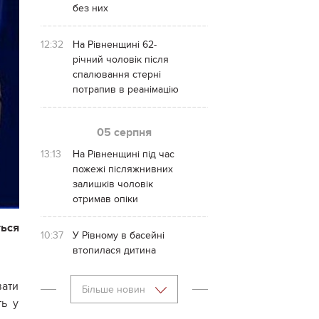
без них
12:32
На Рівненщині 62-
річний чоловік після
спалювання стерні
потрапив в реанімацію
05 серпня
13:13
На Рівненщині під час
пожежі післяжнивних
залишків чоловік
отримав опіки
ться
10:37
У Рівному в басейні
втопилася дитина
вати
Більше новин
ть у