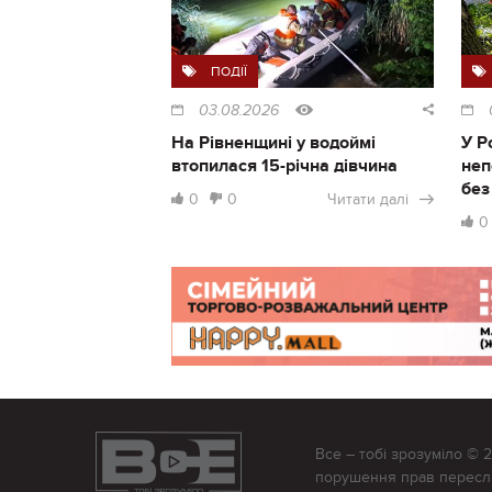
ПОДІЇ
03.08.2026
На Рівненщині у водоймі
У Р
втопилася 15-річна дівчина
неп
без
0
0
Читати далі
0
Все – тобі зрозуміло © 
порушення прав переслід