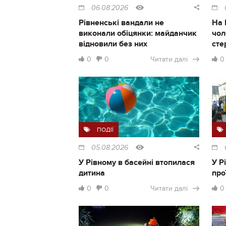
06.08.2026
Рівненські вандали не
На 
виконали обіцянки: майданчик
чол
відновили без них
сте
0
0
Читати далі
0
ПОДІЇ
05.08.2026
У Рівному в басейні втопилася
У Р
дитина
про
0
0
Читати далі
0