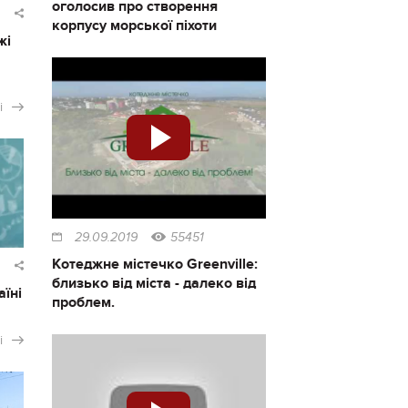
оголосив про створення
корпусу морської піхоти
жі
і
29.09.2019
55451
Котеджне містечко Greenville:
близько від міста - далеко від
аїні
проблем.
і