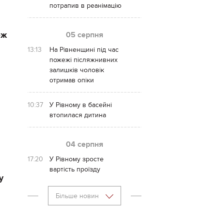
потрапив в реанімацію
еж
05 серпня
13:13
На Рівненщині під час
пожежі післяжнивних
залишків чоловік
отримав опіки
10:37
У Рівному в басейні
втопилася дитина
04 серпня
17:20
У Рівному зросте
вартість проїзду
у
Більше новин