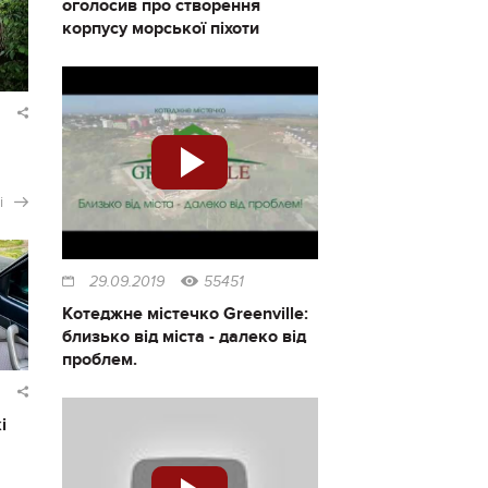
оголосив про створення
корпусу морської піхоти
і
29.09.2019
55451
Котеджне містечко Greenville:
близько від міста - далеко від
проблем.
і