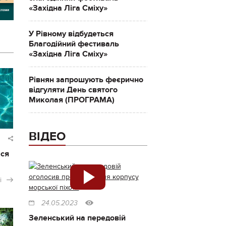
«Західна Ліга Сміху»
У Рівному відбудеться
Благодійний фестиваль
«Західна Ліга Сміху»
Рівнян запрошують феєрично
відгуляти День святого
Миколая (ПРОГРАМА)
ВІДЕО
ася
і
24.05.2023
Зеленський на передовій