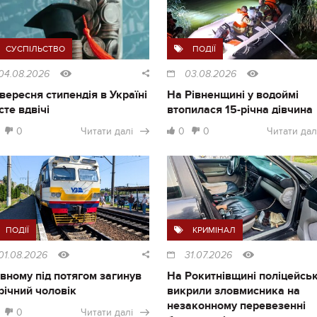
СУСПІЛЬСТВО
ПОДІЇ
04.08.2026
03.08.2026
1 вересня стипендія в Україні
На Рівненщині у водоймі
сте вдвічі
втопилася 15-річна дівчина
0
Читати далі
0
0
Читати дал
ПОДІЇ
КРИМІНАЛ
01.08.2026
31.07.2026
івному під потягом загинув
На Рокитнівщині поліцейськ
річний чоловік
викрили зловмисника на
незаконному перевезенні
0
Читати далі