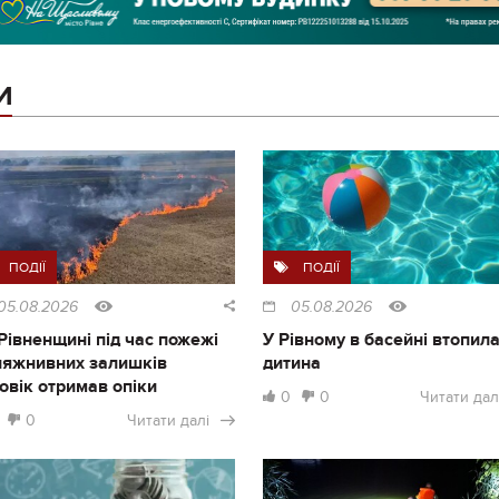
И
ПОДІЇ
ПОДІЇ
05.08.2026
05.08.2026
Рівненщині під час пожежі
У Рівному в басейні втопил
ляжнивних залишків
дитина
овік отримав опіки
0
0
Читати дал
0
Читати далі