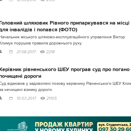
12.06.2018
2957
Головний шляховик Рівного припаркувався на місці
для інвалідів і попався (ФОТО)
Начальник міського шляхово-експлуатаційного управління Віктор
Климук порушив правила дорожнього руху.
21.08.2017
2218
Керівник рівненського ШЕУ програв суд про погано
почищені дороги
Суд відмовив у задоволені позову керівнику Рівненського ШЕУ Кли
за нечищені взимку дороги.
10.03.2017
21105