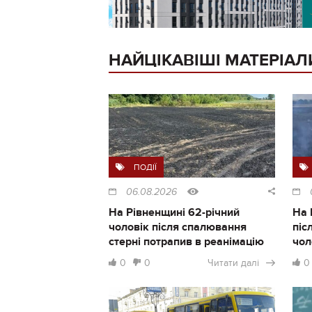
НАЙЦІКАВІШІ МАТЕРІАЛ
ПОДІЇ
06.08.2026
На Рівненщині 62-річний
На 
чоловік після спалювання
піс
стерні потрапив в реанімацію
чол
0
0
Читати далі
0