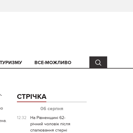
 ТУРИЗМУ
ВСЕ-МОЖЛИВО
.
СТРІЧКА
по
06 серпня
12:32
На Рівненщині 62-
ена.
річний чоловік після
спалювання стерні