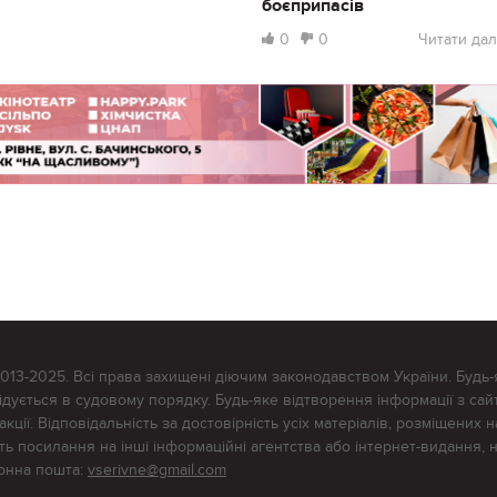
боєприпасів
0
0
Читати дал
2013-2025. Всі права захищені діючим законодавством України. Будь-
ується в судовому порядку. Будь-яке відтворення інформації з сайт
ції. Відповідальність за достовірність усіх матеріалів, розміщених на
тять посилання на інші інформаційні агентства або інтернет-видання, 
ронна пошта:
vserivne@gmail.com