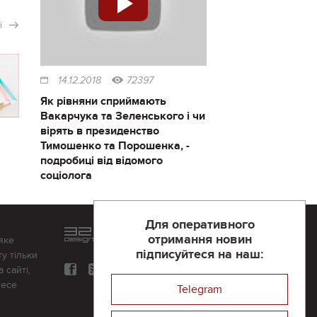
і
14.12.2018
72397
Як рівняни сприймають
Вакарчука та Зеленського і чи
вірять в президенство
Тимошенко та Порошенка, -
подробиці від відомого
соціолога
Для оперативного
Розроблений та підтримується
отримання новин
яке
в
компанії 32х32
підписуйтеся на наш:
у тільки
 сайті,
несе
Telegram