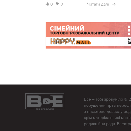
0
0
Читати далі
Все – тобі зрозуміло © 
порушення прав переслід
з письмово дозволу редак
крім матеріалів, які міс
редакційна рада. Елект