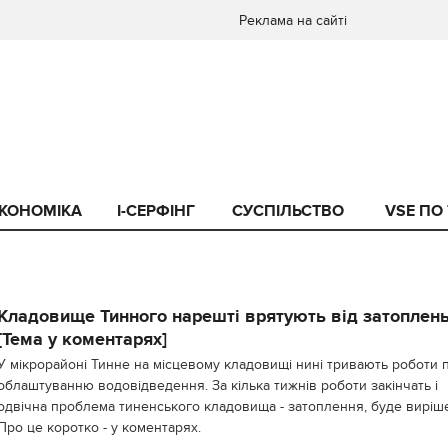
Реклама на сайті
КОНОМІКА
I-СЕРФІНГ
СУСПІЛЬСТВО
VSE ПО
Кладовище Тинного нарешті врятують від затоплень
[Тема у коментарях]
У мікрорайоні Тинне на місцевому кладовищі нині тривають роботи 
облаштуванню водовідведення. За кілька тижнів роботи закінчать і
одвічна проблема тиненського кладовища - затоплення, буде виріш
Про це коротко - у коментарях.