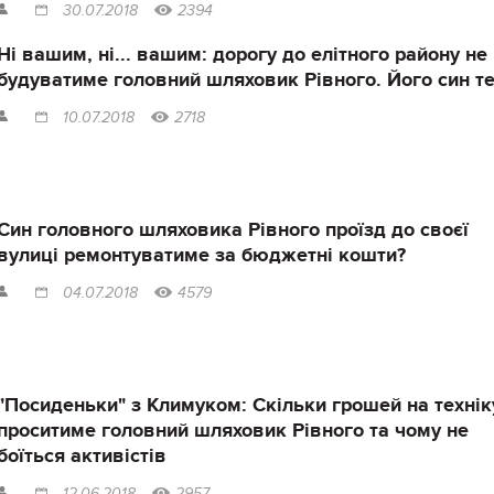
30.07.2018
2394
Ні вашим, ні... вашим: дорогу до елітного району не
будуватиме головний шляховик Рівного. Його син т
10.07.2018
2718
Син головного шляховика Рівного проїзд до своєї
вулиці ремонтуватиме за бюджетні кошти?
04.07.2018
4579
"Посиденьки" з Климуком: Скільки грошей на технік
проситиме головний шляховик Рівного та чому не
боїться активістів