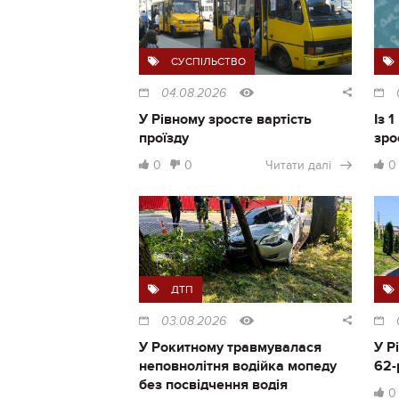
СУСПІЛЬСТВО
04.08.2026
У Рівному зросте вартість
Із 
проїзду
зро
0
0
Читати далі
0
ДТП
03.08.2026
У Рокитному травмувалася
У Р
неповнолітня водійка мопеду
62-
без посвідчення водія
0