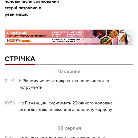
чоловік після спалювання
стерні потрапив в
реанімацію
СТРІЧКА
10 серпня
12:44
У Рівному чоловік викрав три велосипеди та
інструменти
10:58
На Рівненщині судитимуть 22-річного чоловіка
за організацію незаконного перетину кордону
08 серпня
11:53
Напідпитку у комендантську годину чоловік