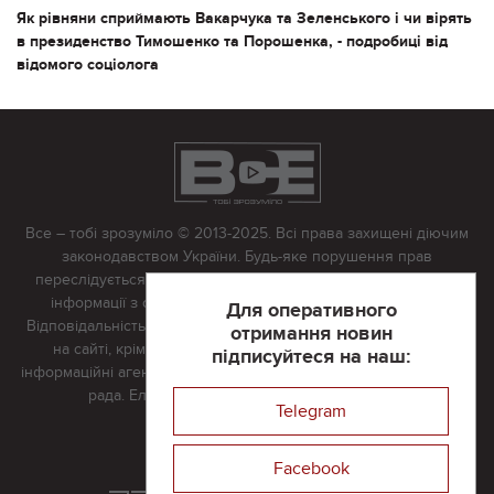
Як рівняни сприймають Вакарчука та Зеленського і чи вірять
в президенство Тимошенко та Порошенка, - подробиці від
відомого соціолога
Все – тобі зрозуміло © 2013-2025. Всі права захищені діючим
законодавством України. Будь-яке порушення прав
переслідується в судовому порядку. Будь-яке відтворення
інформації з сайту тільки з письмово дозволу редакції.
Для оперативного
Відповідальність за достовірність усіх матеріалів, розміщених
отримання новин
на сайті, крім матеріалів, які містять посилання на інші
підписуйтеся на наш:
інформаційні агентства або інтернет-видання, несе редакційна
рада. Електронна пошта:
vserivne@gmail.com
Telegram
Реклама на сайті
Facebook