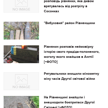
розповідь рівнянки, яка дивом
врятувалась від розтрілу в
Сосонках
"Вибуховий" район Рівненщини
Рівнянин розповів неймовірну
історію свого прадіда-полоненого,
могилу якого знайшов в Англії
[+ФОТО]
Рятувальники знищили мінометну
міну часів Другої світової війни
На Рівненщині знайшли і
знешкодили боєприпаси Другої
Світової [+ФОТО]