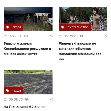
ПОДІЇ
СУСПІЛЬСТВО
07.08.26
06.08.26
Зниклого жителя
Рівненські вандали не
Костопільщини розшукали в
виконали обіцянки:
лісі без ознак життя
майданчик відновили без
них
ПОДІЇ
06.08.26
На Рівненщині 62-річний