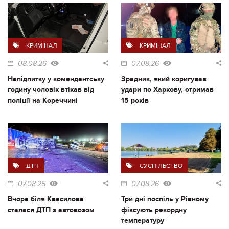
КРИМІНАЛ
КРИМІНАЛ
08.08.26
07.08.26
Напідпитку у комендантську
Зрадник, який коригував
годину чоловік втікав від
удари по Харкову, отримав
поліції на Кореччині
15 років
ДТП
СУСПІЛЬСТВО
07.08.26
07.08.26
Вчора біля Квасилова
Три дні поспіль у Рівному
сталася ДТП з автовозом
фіксують рекордну
температуру