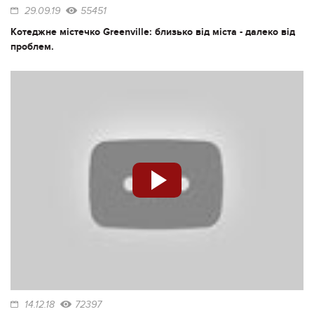
29.09.19
55451
Котеджне містечко Greenville: близько від міста - далеко від
проблем.
14.12.18
72397