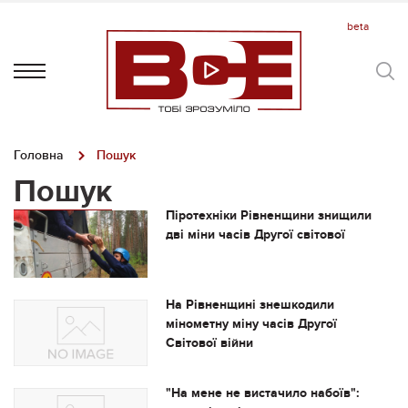
Головна
Пошук
Пошук
Піротехніки Рівненщини знищили
дві міни часів Другої світової
На Рівненщині знешкодили
мінометну міну часів Другої
Світової війни
"На мене не вистачило набоїв":