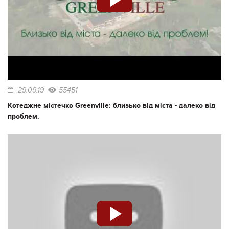
29.09.19
55451
Котеджне містечко Greenville: близько від міста - далеко від
проблем.