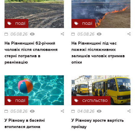
ПОДІЇ
ПОДІЇ
06.08.26
05.08.26
На Рівненщині 62-річний
На Рівненщині під час
чоловік після спалювання
пожежі післяжнивних
стерні потрапив в
залишків чоловік отримав
реанімацію
опіки
ПОДІЇ
СУСПІЛЬСТВО
05.08.26
04.08.26
У Рівному в басейні
У Рівному зросте вартість
втопилася дитина
проїзду