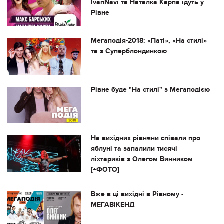
IvanNavi та Наталка Карпа їдуть у
Рівне
Мегаподія-2018: «Паті», «На стилі»
та з Суперблондинкою
Рівне буде "На стилі" з Мегаподією
На вихідних рівняни співали про
яблуні та запалили тисячі
ліхтариків з Олегом Винником
[+ФОТО]
Вже в ці вихідні в Рівному -
МЕГАВІКЕНД