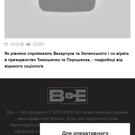
14.12.18
72397
Як рівняни сприймають Вакарчука та Зеленського і чи вірять
в президенство Тимошенко та Порошенка, - подробиці від
відомого соціолога
Все – тобі зрозуміло © 2013-2025. Всі права захищені діючим
законодавством України. Будь-яке порушення прав
переслідується в судовому порядку. Будь-яке відтворення
інформації з сайту тільки з письмово дозволу редакції.
Для оперативного