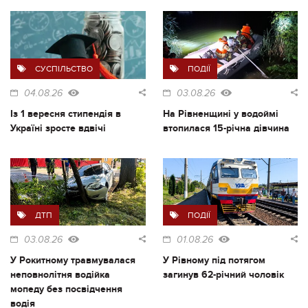
СУСПІЛЬСТВО
ПОДІЇ
04.08.26
03.08.26
Із 1 вересня стипендія в
На Рівненщині у водоймі
Україні зросте вдвічі
втопилася 15-річна дівчина
ДТП
ПОДІЇ
03.08.26
01.08.26
У Рокитному травмувалася
У Рівному під потягом
неповнолітня водійка
загинув 62-річний чоловік
мопеду без посвідчення
водія