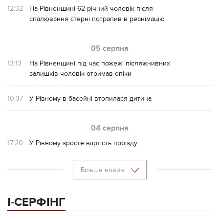
12:32
На Рівненщині 62-річний чоловік після
спалювання стерні потрапив в реанімацію
05 серпня
13:13
На Рівненщині під час пожежі післяжнивних
залишків чоловік отримав опіки
10:37
У Рівному в басейні втопилася дитина
04 серпня
17:20
У Рівному зросте вартість проїзду
Більше новин
І-СЕРФІНГ