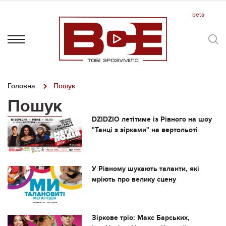
Головна
Пошук
Пошук
DZIDZIO летітиме із Рівного на шоу
"Танці з зірками" на вертольоті
У Рівному шукають таланти, які
мріють про велику сцену
Зіркове тріо: Макс Барських,