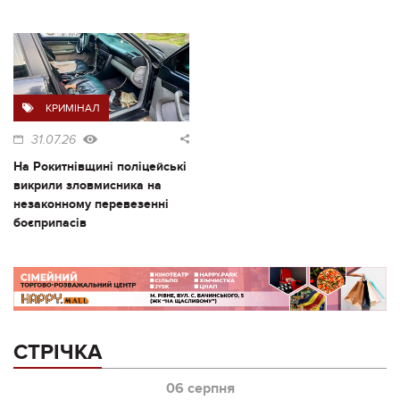
КРИМІНАЛ
31.07.26
На Рокитнівщині поліцейські
викрили зловмисника на
незаконному перевезенні
боєприпасів
СТРІЧКА
06 серпня