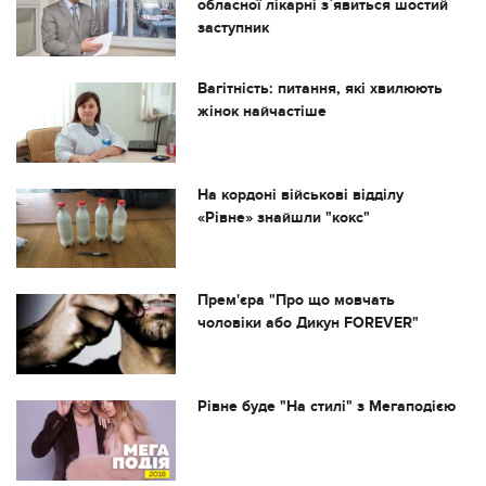
обласної лікарні з`явиться шостий
заступник
Вагітність: питання, які хвилюють
жінок найчастіше
На кордоні військові відділу
«Рівне» знайшли "кокс"
Прем'єра "Про що мовчать
чоловіки або Дикун FOREVER"
Рівне буде "На стилі" з Мегаподією