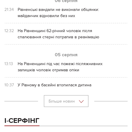
06 серпня
21:34
Рівненські вандали не виконали обіцянки:
майданчик відновили без них
12:32
На Рівненщині 62-річний чоловік після
спалювання стерні потрапив в реанімацію
05 серпня
13:13
На Рівненщині під час пожежі післяжнивних
залишків чоловік отримав опіки
10:37
У Рівному в басейні втопилася дитина
Більше новин
І-СЕРФІНГ