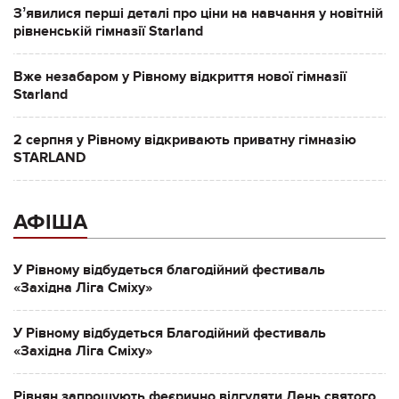
Зʼявилися перші деталі про ціни на навчання у новітній
рівненській гімназії Starland
Вже незабаром у Рівному відкриття нової гімназії
Starland
2 серпня у Рівному відкривають приватну гімназію
STARLAND
АФІША
У Рівному відбудеться благодійний фестиваль
«Західна Ліга Сміху»
У Рівному відбудеться Благодійний фестиваль
«Західна Ліга Сміху»
Рівнян запрошують феєрично відгуляти День святого