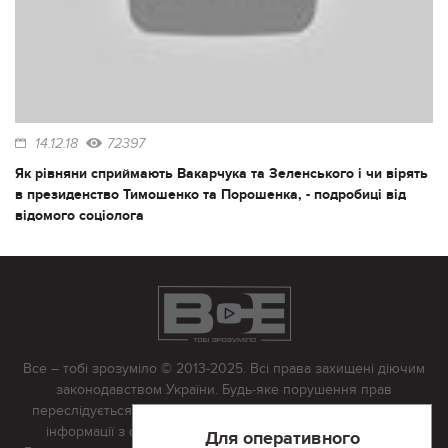
14.12.18
72397
Як рівняни сприймають Вакарчука та Зеленського і чи вірять
в президенство Тимошенко та Порошенка, - подробиці від
відомого соціолога
Все – тобі зрозуміло © 2013-2025. Всі права захищені діючим
законодавством України. Будь-яке порушення прав
переслідується в судовому порядку. Будь-яке відтворення
інформації з сайту тільки з письмово дозволу редакції.
Для оперативного