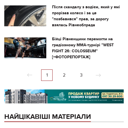
Після скандалу з водієм, який у ямі
прорізав колесо і за це
"позбавився" прав, за дорогу
взялась Рівнеоблрада
Бійці Рівненщини перемогли на
градіозному ММА-турнірі "WEST
FIGHT 26: COLOSSEUM"
[+ФОТОРЕПОРТАЖ]
1
2
3
НАЙЦІКАВІШІ МАТЕРІАЛИ