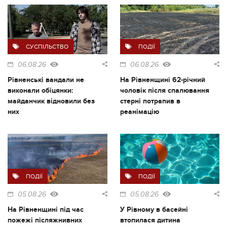
СУСПІЛЬСТВО
ПОДІЇ
06.08.26
06.08.26
Рівненські вандали не
На Рівненщині 62-річний
виконали обіцянки:
чоловік після спалювання
майданчик відновили без
стерні потрапив в
них
реанімацію
ПОДІЇ
ПОДІЇ
05.08.26
05.08.26
На Рівненщині під час
У Рівному в басейні
пожежі післяжнивних
втопилася дитина