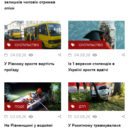
залишків чоловік отримав
опіки
СУСПІЛЬСТВО
СУСПІЛЬСТВО
04.08.26
04.08.26
У Рівному зросте вартість
Із 1 вересня стипендія в
проїзду
Україні зросте вдвічі
ПОДІЇ
ДТП
03.08.26
03.08.26
На Рівненщині у водоймі
У Рокитному травмувалася