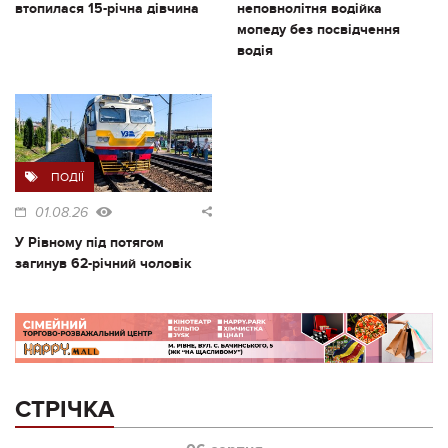
втопилася 15-річна дівчина
неповнолітня водійка
мопеду без посвідчення
водія
ПОДІЇ
01.08.26
У Рівному під потягом
загинув 62-річний чоловік
СТРІЧКА