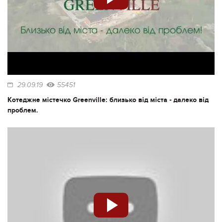
29.09.19
55451
Котеджне містечко Greenville: близько від міста - далеко від
проблем.