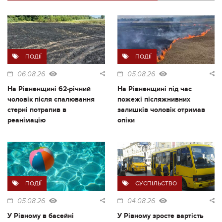
ПОДІЇ
ПОДІЇ
06.08.26
05.08.26
На Рівненщині 62-річний
На Рівненщині під час
чоловік після спалювання
пожежі післяжнивних
стерні потрапив в
залишків чоловік отримав
реанімацію
опіки
ПОДІЇ
СУСПІЛЬСТВО
05.08.26
04.08.26
У Рівному в басейні
У Рівному зросте вартість