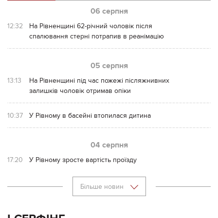
06 серпня
12:32
На Рівненщині 62-річний чоловік після
спалювання стерні потрапив в реанімацію
05 серпня
13:13
На Рівненщині під час пожежі післяжнивних
залишків чоловік отримав опіки
10:37
У Рівному в басейні втопилася дитина
04 серпня
17:20
У Рівному зросте вартість проїзду
Більше новин