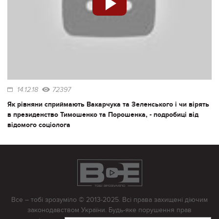
14.12.18
72397
Як рівняни сприймають Вакарчука та Зеленського і чи вірять
в президенство Тимошенко та Порошенка, - подробиці від
відомого соціолога
Все – тобі зрозуміло © 2013-2025. Всі права захищені діючим
законодавством України. Будь-яке порушення прав