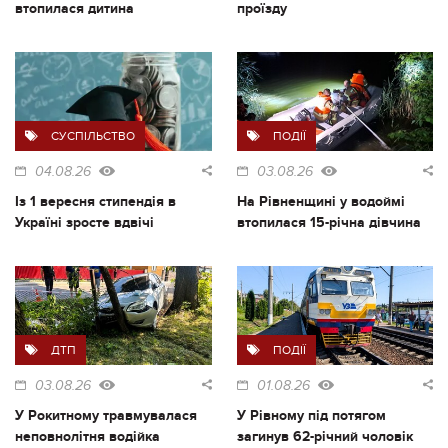
втопилася дитина
проїзду
СУСПІЛЬСТВО
ПОДІЇ
04.08.26
03.08.26
Із 1 вересня стипендія в
На Рівненщині у водоймі
Україні зросте вдвічі
втопилася 15-річна дівчина
ДТП
ПОДІЇ
03.08.26
01.08.26
У Рокитному травмувалася
У Рівному під потягом
неповнолітня водійка
загинув 62-річний чоловік