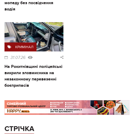
мопеду без посвідчення
водія
КРИМІНАЛ
31.07.26
На Рокитнівщині поліцейські
викрили зловмисника на
незаконному перевезенні
боєприпасів
СТРІЧКА